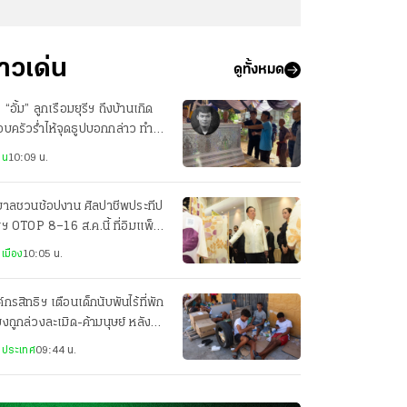
่าวเด่น
ดูทั้งหมด
ง “อั้ม” ลูกเรือมยุรีฯ ถึงบ้านเกิด
บครัวร่ำไห้จุดธูปบอกกล่าว ทำ
ธีทางศาสนา
าน
10:09 น.
ฐบาลชวนช้อปงาน ศิลปาชีพประทีป
ฯ OTOP 8–16 ส.ค.นี้ ที่อิมแพ็ค
องทองธานี
เมือง
10:05 น.
์กรสิทธิฯ เตือนเด็กนับพันไร้ที่พัก
่ยงถูกล่วงละเมิด-ค้ามนุษย์ หลัง
ลักข้ามพรมแดนสเปน
งประเทศ
09:44 น.