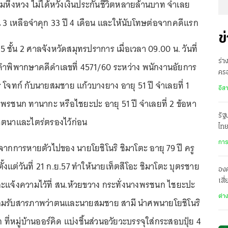
ามหึงหวง ไม่ได้หวังเงินประกันชีวิตหลายล้านบาท จำเลย
 เหลือจำคุก 33 ปี 4 เดือน และให้นับโทษต่อจากคดีแรก
ข
 5 ชั้น 2 ศาลจังหวัดสมุทรปราการ เมื่อเวลา 09.00 น. วันที่
ร่า
นคำพิพากษาคดีดำเลขที่ 4571/60 ระหว่าง พนักงานอัยการ
ครอ
 โจทก์ กับนายสมชาย แก้วบางยาง อายุ 51 ปี จำเลยที่ 1
พิ
อีส
พรชนก ทานากะ หรือไชยะปะ อายุ 51 ปี จำเลยที่ 2 ข้อหา
รั
ยเจตนาและไตร่ตรองไว้ก่อน
ไทย
เมื
การ
องจากการหายตัวไปของ นายโยชิโนริ ชิมาโตะ อายุ 79 ปี ครู
ั้งแต่วันที่ 21 ก.ย.57 ทำให้นายเท็ตสึโอะ ชิมาโตะ บุตรชาย
องค
เสี
แจ้งความไว้ที่ สน.ห้วยขวาง กระทั่งนางพรชนก ไชยะปะ
ทะ
ต่า
อมรับสารภาพว่าตนและนายสมชาย สามี นำศพนายโยชิโนริ
ี่หมู่บ้านออร์คิด แบ่งชิ้นส่วนอวัยวะบรรจุใส่กระสอบปุ๋ย 4