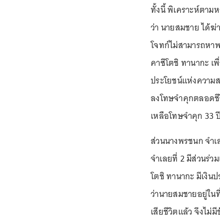
ทั้งนี้ พิเคราะห์ตา
ว่า นายสมชาย ได้ฆ
โจทก์ไม่สามารถหาพ
คาซึโตชิ ทานากะ เพ
ประโยชน์แห่งความส
ลงโทษจำคุกตลอดชีว
เหลือโทษจำคุก 33 ป
ส่วนนางพรชนก จำเล
จำเลยที่ 2 มีส่วนร่ว
โตชิ ทานากะ มีเงินปร
ว่านายสมชายอยู่ในท
เสียชีวิตแล้ว จึงไม่