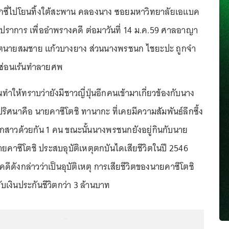
กซี่ไปโยนทิ้งใต้สะพาน คลองนาง ซอยมหาวิทยาลัยเอแบค
ปราการ เพื่ออำพรางคดี ต่อมาวันที่ 14 ม.ค.59 ศาลอาญา
ิตนายสมชาย แก้วบางยาง ส่วนนางพรชนก ไชยะปะ ถูกจำ
ันซ่อนเร้นทำลายศพ
ึ้นทำให้ทราบว่ายังมีชาวญี่ปุ่นอีกคนเข้ามาเกี่ยวข้องกับนาง
ิศนาคือ นายคาซึโตชิ ทานากะ ที่เคยมีความสัมพันธ์ลึกซึ้ง
สาวด้วยกัน 1 คน ขณะนั้นนางพรชนกยังอยู่กินกับนาย
ยคาซึโตชิ ประสบอุบัติเหตุตกบันไดเสียชีวิตในปี 2546
ีดังกล่าวว่าเป็นอุบัติเหตุ การเสียชีวิตของนายคาซึโตชิ
บเงินประกันชีวิตกว่า 3 ล้านบาท
...