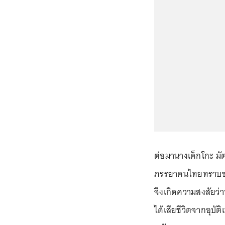
ต่อมานางเค็กโกะ มั
ภรรยาคนไทยทราบข่า
จึงเกิดความสงสัยว่
ได้เสียชีวิตจากอุบั