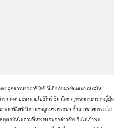
ตตา ลูกสาวนายคาซึโตชิ ที่เกิดกับนางจินตนา ณะสุโห
วการตายของนายโยชิโนริ ชิมาโตะ ครูสอนภาษาชาวญี่ปุ่น
านายคาซึโตชิ บิดา อาจถูกนางพรชนก กิ๊กสาวฆาตกรรม ไม่
ติเหตุตกบันไดตามที่นางพรชนกกล่าวอ้าง จึงได้เข้าพบ