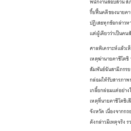
พนักงานสอบสวน สภ.บ
รื้อฟื้นคดีของนายค
ปฏิเสธทุกข้อกล่าวห
แต่ผู้เดียวว่าเป็น
ศาลพิเคราะห์แล้วเห
เหตุฆ่านายคาซึโตชิ
สัมพันธ์ฉันสามีภรรยา
กล่อมให้รับสารภาพน
เกลี้ยกล่อมแต่อย่างใ
เหตุที่นายคาซึโตชิเส
จังหวัด เนื่องจากรถ
ดังกล่าวมีเหตุจริง 