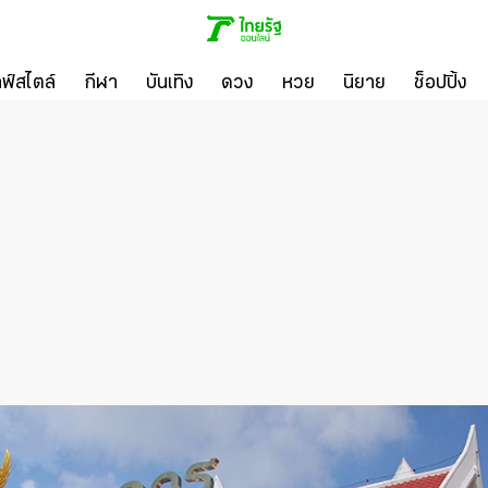
ลฟ์สไตล์
กีฬา
บันเทิง
ดวง
หวย
นิยาย
ช็อปปิ้ง