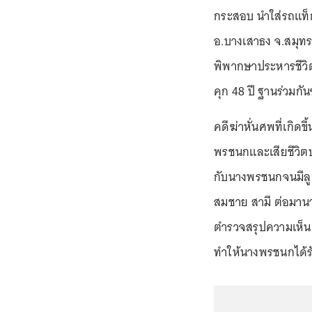
กระสอบ นำใส่รถแท็
อ.บางเสาธง จ.สมุทร
พิพากษาประหารชีว
คุก 48 ปี ฐานร่วมก
คดีฆ่าหั่นศพที่เกิดข
พรชนกและเสียชีวิตปร
กับนางพรชนกจนมีลูก
สมชาย สามี ต่อมานา
ตำรวจสรุปความเห็นคด
ทำให้นางพรชนกได้รั