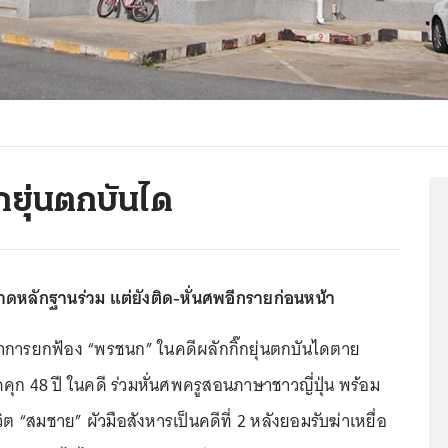
กยุ่นตกบันได
ดหลักฐานร่วม แต่ยังติด-หั่นศพอีกรายก่อนหน้า
าการยกฟ้อง “พรชนก” ในคดีผลักกิ๊กยุ่นตกบันไดตาย
ดคุก 48 ปี ในคดี ร่วมหั่นศพครูสอนภาษาชาวญี่ปุ่น พร้อม
ต “สมชาย” ผัวมือสังหารเป็นคดีที่ 2 หลังยอมรับฆ่าเหยื่อ