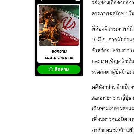
จริง อ้างเกิดจากคว
สารภาพลดโทษ 1 ใน 3
ที่ห้องพิจารณาคดีที่
16 มี.ค. ศาลนัดอ่า
จังหวัดสมุทรปราการ
สงคราม
ตะวันออกกลาง
และนางเพ็ญศรี หรือ
ติดตาม
ร่วมกันฆ่าผู้อื่นโด
คดีดังกล่าว สืบเนื่
สอนภาษาชาวญี่ปุ่น ต
เดินทางมาตามหาและ
เพื่อนสาวคนสนิท ย
มาชำแหละในบ้านพัก ท