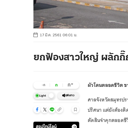
17 มี.ค. 2561 06:01 น.
ยกฟ้องสาวใหญ่ ผลักกิ๊
ผัวโดนตลอดชีวิต ขา
+
ก
ก
-ก
ฟังข่าว
Light
ศาลจังหวัดสมุทรปร
ปริศนา แต่ยังต้องติ
ตัดสินจำคุกตลอดชีวิ
สรุปไทม์ไลน์