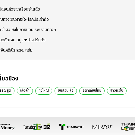
ม ปล่อยตัวจากเรือนจำแล้ว
ะบบทางเดินหายใจ-โรคประจำตัว
จำตัว ยังไม่ย้ายนอน รพ.ราชทัณฑ์
ยดชัดเจน อยู่ระหว่างปรับตัว
ยจับคดีตึก สตง. ถล่ม
กี่ยวข้อง
กรรณสูต
เสือดำ
ทุ่งใหญ่
ชิ้นส่วนเสือ
อิตาเลียนไทย
ข่าวทั่วไป