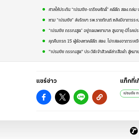
ศาลให้ประกัน “เปรมชัย-เกรียงศักดิ์” คดีตึก สตง.ถล่
หาม “เปรมชัย” ส่งรักษา รพ.ราชทัณฑ์ หลังมีอาการร
“เปรมชัย กรรณสูต” อยู่แดนพยาบาล สูงอายุ-มีโรคประ
คุกคืนแรก 15 ผู้ต้องหาคดีตึก สตง. ไม่แสดงอาการเครี
"เปรมชัย กรรณสูต" ประวัติเจ้าสัวคดีล่าเสือดำ สู่หมา
แชร์ข่าว
แท็กที่เ
เปรมชัย 