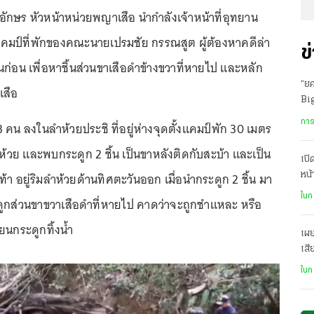
ิตอักษร หัวหน้าหน่วยพญาเสือ นำกำลังเจ้าหน้าที่อุทยาน
งแคมป์ที่พักของคณะนายเปรมชัย กรรณสูต ผู้ต้องหาคดีล่า
ข
วันก่อน เพื่อหาชิ้นส่วนขาเสือดำข้างขวาที่หายไป และหลัก
“ยศ
เสือ
Big
ตก
การ
 คน ลงในลำห้วยประชิ ที่อยู่ห่างจุดตั้งแคมป์พัก 30 เมตร
้วย และพบกระดูก 2 ชิ้น เป็นขาหลังติดกับสะบ้า และเป็น
เปิ
เท้า อยู่ริมลำห้วยด้านทิศตะวันออก เมื่อนำกระดูก 2 ชิ้น มา
หน
ขอ
ในก
ูกส่วนขาขวาเสือดำที่หายไป คาดว่าจะถูกชำแหละ หรือ
ยนกระดูกทิ้งน้ำ
เผย
เสี
ตร
ในก