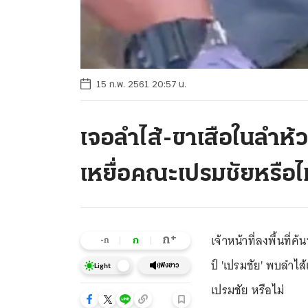
15 ก.พ. 2561 20:57 น.
เจอลำไส้-ขาเสือในลำห้ว
เหยื่อคณะเปรมชัยหรือไม
เจ้าหน้าที่ลงพื้นที่
+
ก
ก
-ก
ป์ 'เปรมชัย' พบลำไส
ฟังข่าว
Light
เปรมชัย หรือไม่