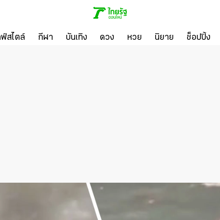
ลฟ์สไตล์
กีฬา
บันเทิง
ดวง
หวย
นิยาย
ช็อปปิ้ง