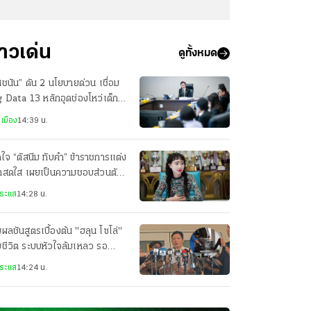
่าวเด่น
ดูทั้งหมด
ชนัน” ดัน 2 นโยบายด่วน เชื่อม
 Data 13 หลักอุดช่องโหว่เด็ก
หล่น
เมือง
14:39 น.
ดใจ “ตัสนีม ทับคำ” ข้าราชการแต่ง
้าสดใส เผยเป็นความชอบส่วนตัว
คนโฟกัสผลงาน
ระแส
14:28 น.
ผลชันสูตรเบื้องต้น "ฮลุน โซโล่"
ยชีวิต ระบบหัวใจล้มเหลว รอ
วจสารพิษ
ระแส
14:24 น.