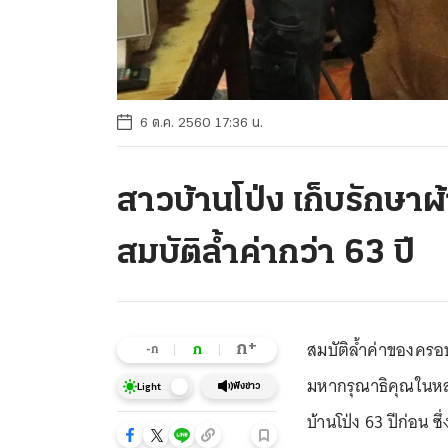
6 ต.ค. 2560 17:36 น.
สาวบ้านโป่ง เก็บรักษา
สมบัติล้ำค่ากว่า 63 ปี
สมบัติล้ำค่าของครอ
+
ก
ก
-ก
มหากรุณาธิคุณในหลว
ฟังข่าว
Light
บ้านโป่ง 63 ปีก่อน ซึ