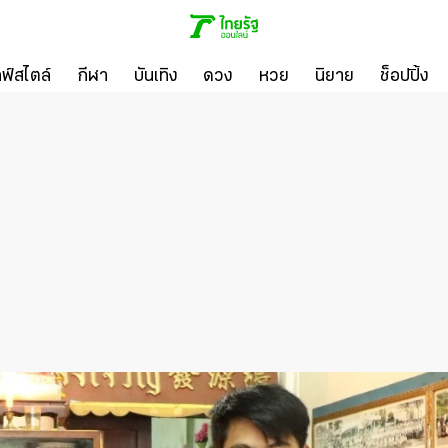
ลฟ์สไตล์
กีฬา
บันเทิง
ดวง
หวย
นิยาย
ช็อปปิ้ง