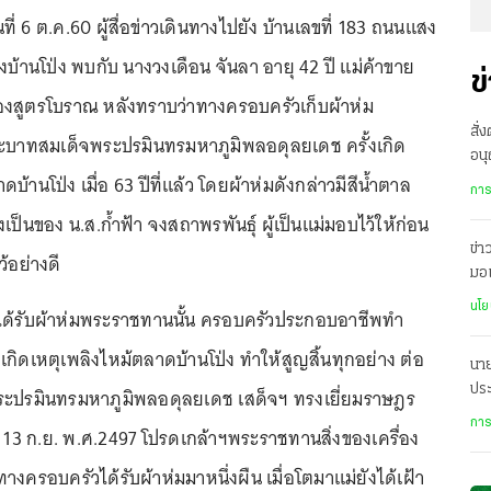
ันที่ 6 ต.ค.60 ผู้สื่อข่าวเดินทางไปยัง บ้านเลขที่ 183 ถนนแสง
บ้านโป่ง พบกับ นางวงเดือน จันลา อายุ 42 ปี แม่ค้าขาย
ข
องสูตรโบราณ หลังทราบว่าทางครอบครัวเก็บผ้าห่ม
สั่
าทสมเด็จพระปรมินทรมหาภูมิพลอดุลยเดช ครั้งเกิด
อนุ
้านโป่ง เมื่อ 63 ปีที่แล้ว โดยผ้าห่มดังกล่าวมีสีน้ำตาล
ศก
การ
เป็นของ น.ส.ก้ำฟ้า จงสถาพรพันธุ์ ผู้เป็นแม่มอบไว้ให้ก่อน
ข่าว
้อย่างดี
มอ
ทุก
นโย
รได้รับผ้าห่มพระราชทานนั้น ครอบครัวประกอบอาชีพทำ
เกิดเหตุเพลิงไหม้ตลาดบ้านโป่ง ทำให้สูญสิ้นทุกอย่าง ต่อ
นา
ประ
ปรมินทรมหาภูมิพลอดุลยเดช เสด็จฯ ทรงเยี่ยมราษฎร
ร่ว
การ
นที่ 13 ก.ย. พ.ศ.2497 โปรดเกล้าฯพระราชทานสิ่งของเครื่อง
ทางครอบครัวได้รับผ้าห่มมาหนึ่งผืน เมื่อโตมาแม่ยังได้เฝ้า