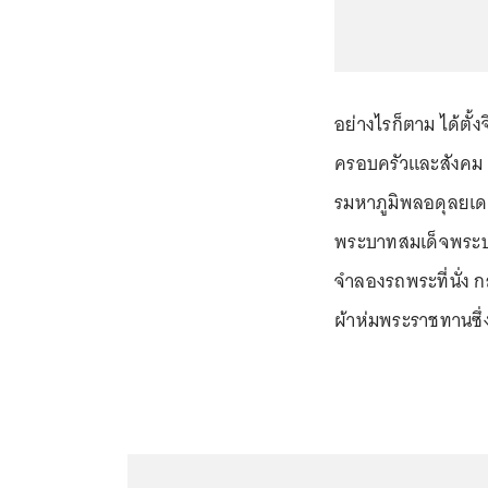
อย่างไรก็ตาม ได้ตั
ครอบครัวและสังคม 
รมหาภูมิพลอดุลยเดช
พระบาทสมเด็จพระป
จำลองรถพระที่นั่ง ก
ผ้าห่มพระราชทานซึ่งเ