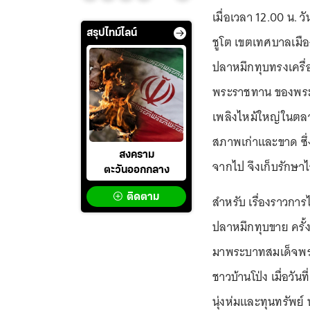
เมื่อเวลา 12.00 น. ว
สรุปไทม์ไลน์
ชูโต เขตเทศบาลเมือง
ปลาหมึกทุบทรงเครื่
พระราชทาน ของพระบ
เพลิงไหม้ใหญ่ในตลาดบ
สภาพเก่าและขาด ซึ่ง
สงคราม
จากไป จึงเก็บรักษาไว
ตะวันออกกลาง
ติดตาม
สำหรับ เรื่องราวกา
ปลาหมึกทุบขาย ครั้ง
มาพระบาทสมเด็จพระ
ชาวบ้านโป่ง เมื่อวั
นุ่งห่มและทุนทรัพย์ 