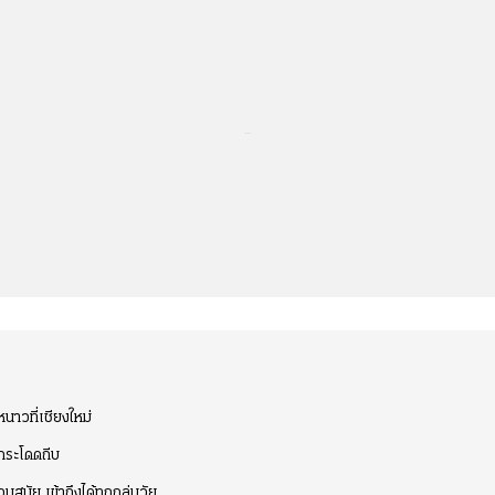
...
าวที่เชียงใหม่
-กระโดดถีบ
สมัย เข้าถึงได้ทุกกลุ่มวัย