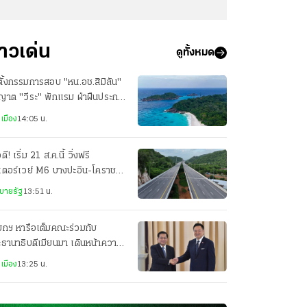
่าวเด่น
ดูทั้งหมด
งตั้งกรรมการสอบ "หน.อช.สิมิลัน"
ญาต "วีระ" พักแรม ฝ่าฝืนประกา
รมฯ
เมือง
14:05 น.
ดี! เริ่ม 21 ส.ค.นี้ วิ่งฟรี
เตอร์เวย์ M6 บางปะอิน-โคราช
ศุกร์-อาทิตย์ ถึงสิ้นปี 69
บายรัฐ
13:51 น.
ยกฯ หารือเต็มคณะร่วมกับ
ธานาธิบดีเมียนมา เดินหน้าความ
มมือทุกมิติ
เมือง
13:25 น.