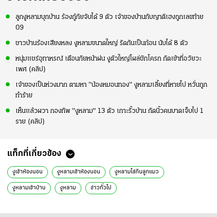
ลูกงูหลามบุกบ้าน ร้องกู้ภัยจับได้ 9 ตัว เจ้าของบ้านกับญาติเฮงถูกเลขท้าย
09
ชาวบ้านร้องเสียงหลง งูหลามขนาดใหญ่ รัดกันเป็นก้อน นับได้ 8 ตัว
หนุ่มแชร์อุทาหรณ์ เตือนภัยหน้าฝน งูตัวใหญ่โผล่ชักโครก กัดเข้าที่อวัยวะ
เพศ (คลิป)
เจ้าของเป็นห่วงมาก ตามหา "น้องหมอนทอง" งูหลามเลี้ยงที่หายไป หวั่นถูก
ทำร้าย
เห็นแล้วผวา กองทัพ "งูหลาม" 13 ตัว เกาะรั้วบ้าน กัดนิ้วคนบาดเจ็บไป 1
ราย (คลิป)
แท็กที่เกี่ยวข้อง
งูเข้าห้องนอน
งูหลามเข้าห้องนอน
งูหลามไล่กินลูกแมว
งูหลามเข้าบ้าน
งูหลาม
ข่าวทั่วไป