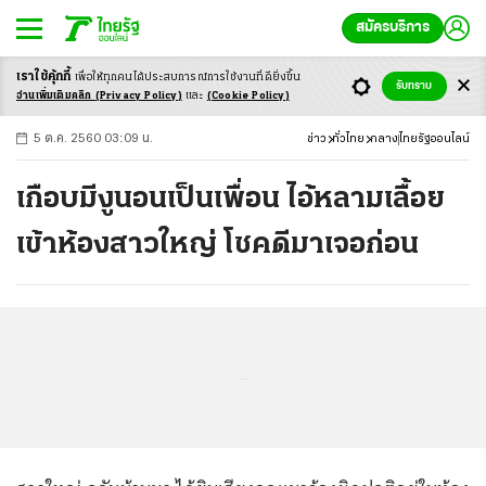
สมัครบริการ
เราใช้คุ้กกี้
เพื่อให้ทุกคนได้ประสบ
การณ์การใช้งานที่ดียิ่งขึ้น
+
ก
ก
-ก
รับทราบ
อ่านเพิ่มเติมคลิก
(Privacy Policy)
และ
(Cookie Policy)
5 ต.ค. 2560 03:09 น.
ข่าว
ทั่วไทย
กลาง
ไทยรัฐออนไลน์
เกือบมีงูนอนเป็นเพื่อน ไอ้หลามเลื้อย
เข้าห้องสาวใหญ่ โชคดีมาเจอก่อน
...