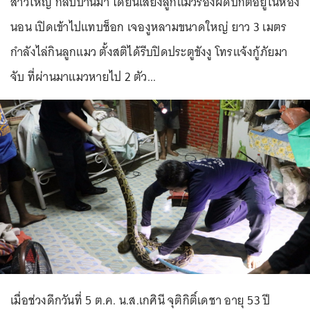
สาวใหญ่ กลับบ้านมา ได้ยินเสียงลูกแมวร้องผิดปกติอยู่ในห้อง
นอน เปิดเข้าไปแทบช็อก เจองูหลามขนาดใหญ่ ยาว 3 เมตร
กำลังไล่กินลูกแมว ตั้งสติได้รีบปิดประตูขังงู โทรแจ้งกู้ภัยมา
จับ ที่ผ่านมาแมวหายไป 2 ตัว...
เมื่อช่วงดึกวันที่ 5 ต.ค. น.ส.เกศินี จุติกิติ์เดชา อายุ 53 ปี