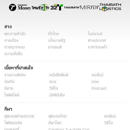
ข่าว
พระราชสำนัก
ทั่วไทย
ในกระแส
การเมือง
นโยบายรัฐ
ต่างประเทศ
อาชญากรรม
ยานยนต์
ราคาทองคำ
ความยั่งยืน
เนื้อหาที่น่าสนใจ
รายงานพิเศษ
หนังสือพิมพ์
คอลัมน์
บันเทิง
ดวง
หวย
นิยาย
วิดีโอ
Podcast
ไลฟ์สไตล์
มัลติมีเดีย
กีฬา
ฟุตบอลต่่างประเทศ
ฟุตบอลไทย
คอลัมน์
ไฟต์สปอร์ต
กีฬาโลก
วิดีโอ
แกลเลอรี่
Carabao 7-a-Side Cup