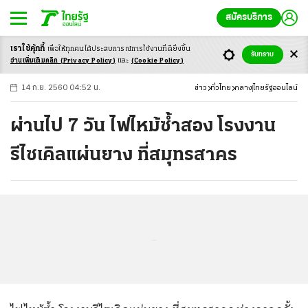
สมัครบริการ
เราใช้คุ้กกี้
เพื่อให้ทุกคนได้ประสบ
การณ์การใช้งานที่ดียิ่งขึ้น
+
ก
ก
-ก
รับทราบ
อ่านเพิ่มเติมคลิก
(Privacy Policy)
และ
(Cookie Policy)
14 ก.ย. 2560 04:52 น.
ข่าว
ทั่วไทย
กลาง
ไทยรัฐออนไลน์
ผ่านไป 7 วัน ไฟไหม้ซ้ำสอง โรงงาน
รีไซเคิลแผ่นยาง ที่สมุทรสาคร
...