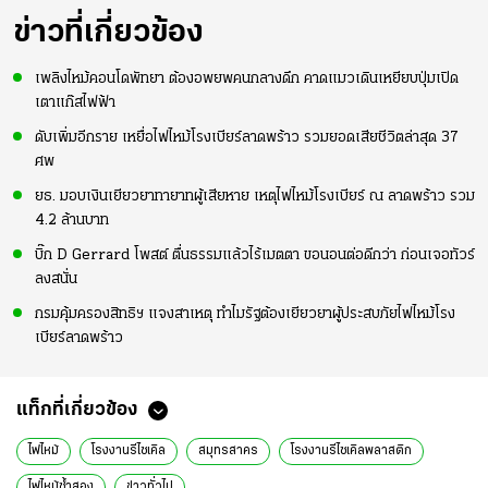
ข่าวที่เกี่ยวข้อง
เพลิงไหม้คอนโดพัทยา ต้องอพยพคนกลางดึก คาดแมวเดินเหยียบปุ่มเปิด
เตาแก๊สไฟฟ้า
ดับเพิ่มอีกราย เหยื่อไฟไหม้โรงเบียร์ลาดพร้าว รวมยอดเสียชีวิตล่าสุด 37
ศพ
ยธ. มอบเงินเยียวยาทายาทผู้เสียหาย เหตุไฟไหม้โรงเบียร์ ณ ลาดพร้าว รวม
4.2 ล้านบาท
บิ๊ก D Gerrard โพสต์ ตื่นธรรมแล้วไร้เมตตา ขอนอนต่อดีกว่า ก่อนเจอทัวร์
ลงสนั่น
กรมคุ้มครองสิทธิฯ แจงสาเหตุ ทำไมรัฐต้องเยียวยาผู้ประสบภัยไฟไหม้โรง
เบียร์ลาดพร้าว
แท็กที่เกี่ยวข้อง
ไฟไหม้
โรงงานรีไซเคิล
สมุทรสาคร
โรงงานรีไซเคิลพลาสติก
ไฟไหม้ซ้ำสอง
ข่าวทั่วไป