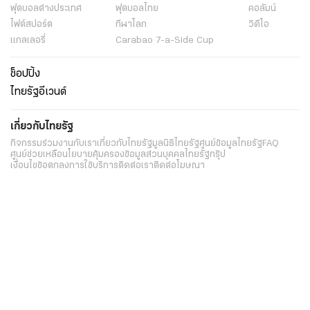
ฟุตบอลต่่างประเทศ
ฟุตบอลไทย
คอลัมน์
ไฟต์สปอร์ต
กีฬาโลก
วิดีโอ
แกลเลอรี่
Carabao 7-a-Side Cup
ช็อปปิ้ง
ไทยรัฐอีเวนต์
เกี่ยวกับไทยรัฐ
กิจกรรม
ร่วมงานกับเรา
เกี่ยวกับไทยรัฐ
มูลนิธิไทยรัฐ
ศูนย์ข้อมูลไทยรัฐ
FAQ
ศูนย์ช่วยเหลือ
นโยบายคุ้มครองข้อมูลส่วนบุคคลไทยรัฐกรุ๊ป
เงื่อนไขข้อตกลงการใช้บริการ
ติดต่อเรา
ติดต่อโฆษณา
ติดตามเราได้ที่
Application
My THAIRATH