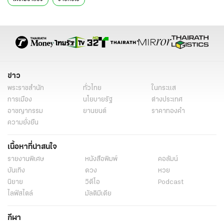
ข่าว
พระราชสำนัก
ทั่วไทย
ในกระแส
การเมือง
นโยบายรัฐ
ต่างประเทศ
อาชญากรรม
ยานยนต์
ราคาทองคำ
ความยั่งยืน
เนื้อหาที่น่าสนใจ
รายงานพิเศษ
หนังสือพิมพ์
คอลัมน์
บันเทิง
ดวง
หวย
นิยาย
วิดีโอ
Podcast
ไลฟ์สไตล์
มัลติมีเดีย
กีฬา