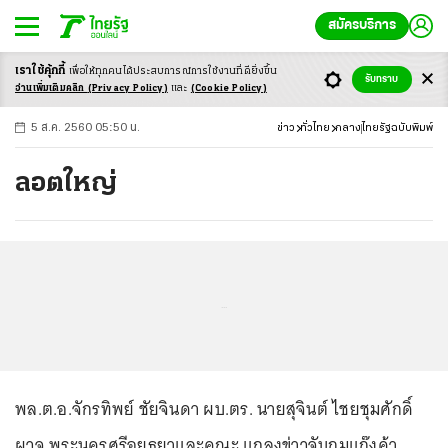
สมัครบริการ
เราใช้คุ้กกี้
เพื่อให้ทุกคนได้ประสบ
การณ์การใช้งานที่ดียิ่งขึ้น
+
ก
ก
-ก
รับทราบ
อ่านเพิ่มเติมคลิก
(Privacy Policy)
และ
(Cookie Policy)
5 ส.ค. 2560 05:50 น.
ข่าว
ทั่วไทย
กลาง
ไทยรัฐฉบับพิมพ์
ลอตใหญ่
...
พล.ต.อ.จักรทิพย์ ชัยจินดา ผบ.ตร. นายสุจินต์ ไชยชุมศักดิ์
ผวจ.พระนครศรีอยุธยาและคณะ แถลงข่าวจับกุมแก๊งค้า