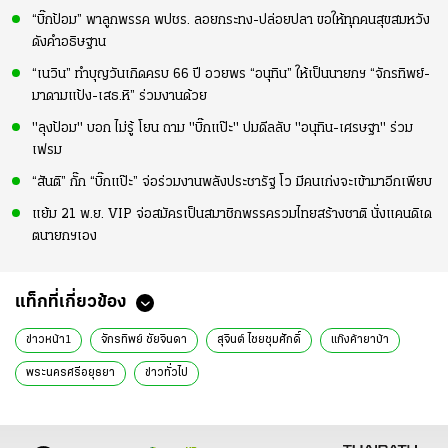
“บิ๊กป้อม” พาลูกพรรค พปชร. ลอยกระทง-ปล่อยปลา ขอให้ทุกคนสุขสมหวัง
ดังคำอธิษฐาน
“เนวิน” ทำบุญวันเกิดครบ 66 ปี อวยพร “อนุทิน” ให้เป็นนายกฯ “จักรทิพย์-
มาดามแป้ง-เสธ.หิ” ร่วมงานด้วย
"ลุงป้อม" บอก ไม่รู้ โยน ถาม "บิ๊กแป๊ะ" ปมดีลลับ "อนุทิน-เศรษฐา" ร่วม
เฟรม
“สันติ” กั๊ก “บิ๊กแป๊ะ” จ่อร่วมงานพลังประชารัฐ โว มีคนเก่งจะเข้ามาอีกเพียบ
แย้ม 21 พ.ย. VIP จ่อสมัครเป็นสมาชิกพรรครวมไทยสร้างชาติ นั่งแคนดิเด
ตนายกฯเอง
แท็กที่เกี่ยวข้อง
ข่าวหน้า1
จักรทิพย์ ชัยจินดา
สุจินต์ ไชยชุมศักดิ์
แก๊งค้ายาบ้า
พระนครศรีอยุธยา
ข่าวทั่วไป