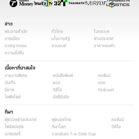
ข่าว
พระราชสำนัก
ทั่วไทย
ในกระแส
การเมือง
นโยบายรัฐ
ต่างประเทศ
อาชญากรรม
ยานยนต์
ราคาทองคำ
ความยั่งยืน
เนื้อหาที่น่าสนใจ
รายงานพิเศษ
หนังสือพิมพ์
คอลัมน์
บันเทิง
ดวง
หวย
นิยาย
วิดีโอ
Podcast
ไลฟ์สไตล์
มัลติมีเดีย
กีฬา
ฟุตบอลต่่างประเทศ
ฟุตบอลไทย
คอลัมน์
ไฟต์สปอร์ต
กีฬาโลก
วิดีโอ
แกลเลอรี่
Carabao 7-a-Side Cup