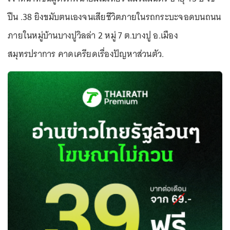
ปืน .38 ยิงขมับตนเองจนเสียชีวิตภายในรถกระบะจอดบนถนน
ภายในหมู่บ้านบางปูวิลล่า 2 หมู่ 7 ต.บางปู อ.เมือง
สมุทรปราการ คาดเครียดเรื่องปัญหาส่วนตัว.