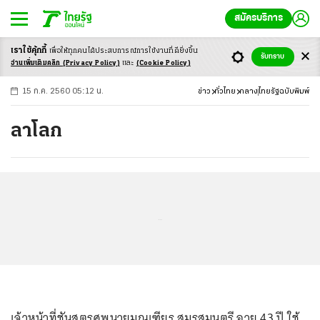
สมัครบริการ
เราใช้คุ้กกี้
เพื่อให้ทุกคนได้ประสบ
การณ์การใช้งานที่ดียิ่งขึ้น
+
ก
ก
-ก
รับทราบ
อ่านเพิ่มเติมคลิก
(Privacy Policy)
และ
(Cookie Policy)
15 ก.ค. 2560 05:12 น.
ข่าว
ทั่วไทย
กลาง
ไทยรัฐฉบับพิมพ์
ลาโลก
...
เจ้าหน้าที่ชันสูตรศพนายมณเฑียร สมรสมนตรี อายุ 43 ปี ใช้