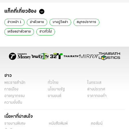
แท็กที่เกี่ยวข้อง
ข่าวหน้า 1
ฆ่าตัวตาย
บางปูวิลล่า
สมุทรปราการ
เครียดฆ่าตัวตาย
ข่าวทั่วไป
ข่าว
พระราชสำนัก
ทั่วไทย
ในกระแส
การเมือง
นโยบายรัฐ
ต่างประเทศ
อาชญากรรม
ยานยนต์
ราคาทองคำ
ความยั่งยืน
เนื้อหาที่น่าสนใจ
รายงานพิเศษ
หนังสือพิมพ์
คอลัมน์