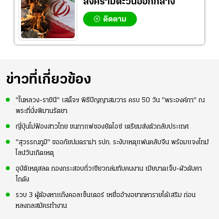
สงครามตะวันออกกลาง
ติดตาม
ข่าวที่เกี่ยวข้อง
"ในหลวง-ราชินี" เสด็จฯ พิธีปัญญาสมวาร ครบ 50 วัน "พระองค์ภา" ณ
พระที่นั่งพิมานรัตยา
ญี่ปุ่นไม่ฟ้องสาวไทย ขนกาแฟซองยัดไอซ์ เตรียมส่งตัวกลับประเทศ
"สุวรรณภูมิ" ขออภัยปมดราม่า รปภ. ระงับเหตุแฟนคลับจีน พร้อมแจงไทม์
ไลน์วันเกิดเหตุ
อุบัติเหตุสลด กองกระสอบถั่วเขียวถล่มทับคนงาน เมียบาดเจ็บ-ผัวดับคา
โกดัง
รวบ 3 ผู้ต้องหาแก๊งคอลเซ็นเตอร์ เหยื่ออ้างอยากหารายได้เสริม ก่อน
หลงกลสมัครทำงาน