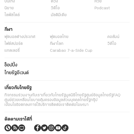
บันเทิง
ดวง
หวย
นิยาย
วิดีโอ
Podcast
ไลฟ์สไตล์
มัลติมีเดีย
กีฬา
ฟุตบอลต่่างประเทศ
ฟุตบอลไทย
คอลัมน์
ไฟต์สปอร์ต
กีฬาโลก
วิดีโอ
แกลเลอรี่
Carabao 7-a-Side Cup
ช็อปปิ้ง
ไทยรัฐอีเวนต์
เกี่ยวกับไทยรัฐ
กิจกรรม
ร่วมงานกับเรา
เกี่ยวกับไทยรัฐ
มูลนิธิไทยรัฐ
ศูนย์ข้อมูลไทยรัฐ
FAQ
ศูนย์ช่วยเหลือ
นโยบายคุ้มครองข้อมูลส่วนบุคคลไทยรัฐกรุ๊ป
เงื่อนไขข้อตกลงการใช้บริการ
ติดต่อเรา
ติดต่อโฆษณา
ติดตามเราได้ที่