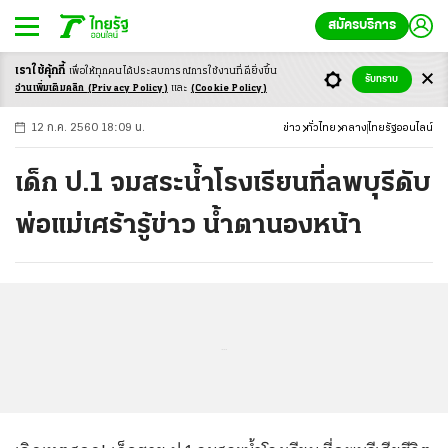
สมัครบริการ
เราใช้คุ้กกี้
เพื่อให้ทุกคนได้ประสบ
การณ์การใช้งานที่ดียิ่งขึ้น
+
ก
ก
-ก
รับทราบ
อ่านเพิ่มเติมคลิก
(Privacy Policy)
และ
(Cookie Policy)
12 ก.ค. 2560 18:09 น.
ข่าว
ทั่วไทย
กลาง
ไทยรัฐออนไลน์
เด็ก ป.1 จมสระน้ำโรงเรียนที่ลพบุรีดับ
พ่อแม่เศร้ารู้ข่าว น้ำตานองหน้า
...