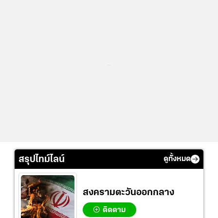
...
สรุปไทม์ไลน์
ดูทั้งหมด
สงครามตะวันออกกลาง
ติดตาม