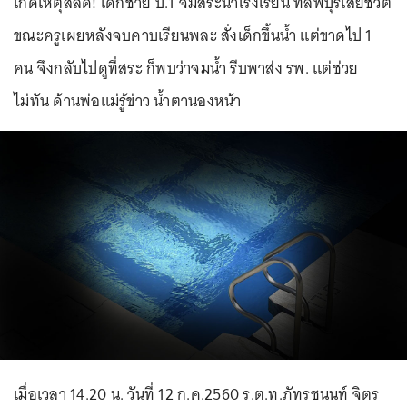
เกิดเหตุสลด! เด็กชาย ป.1 จมสระน้ำโรงเรียน ที่ลพบุรีเสียชีวิต
ขณะครูเผยหลังจบคาบเรียนพละ สั่งเด็กขึ้นน้ำ แต่ขาดไป 1
คน จึงกลับไปดูที่สระ ก็พบว่าจมน้ำ รีบพาส่ง รพ. แต่ช่วย
ไม่ทัน ด้านพ่อแม่รู้ข่าว น้ำตานองหน้า
เมื่อเวลา 14.20 น. วันที่ 12 ก.ค.2560 ร.ต.ท.ภัทรชนนท์ จิตร