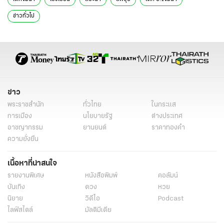
ข่าวทั่วไป
ข่าว
พระราชสำนัก
ทั่วไทย
ในกระแส
การเมือง
นโยบายรัฐ
ต่างประเทศ
อาชญากรรม
ยานยนต์
ราคาทองคำ
ความยั่งยืน
เนื้อหาที่น่าสนใจ
รายงานพิเศษ
หนังสือพิมพ์
คอลัมน์
บันเทิง
ดวง
หวย
นิยาย
วิดีโอ
Podcast
ไลฟ์สไตล์
มัลติมีเดีย