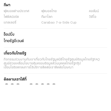
กีฬา
ฟุตบอลต่่างประเทศ
ฟุตบอลไทย
คอลัมน์
ไฟต์สปอร์ต
กีฬาโลก
วิดีโอ
แกลเลอรี่
Carabao 7-a-Side Cup
ช็อปปิ้ง
ไทยรัฐอีเวนต์
เกี่ยวกับไทยรัฐ
กิจกรรม
ร่วมงานกับเรา
เกี่ยวกับไทยรัฐ
มูลนิธิไทยรัฐ
ศูนย์ข้อมูลไทยรัฐ
FAQ
ศูนย์ช่วยเหลือ
นโยบายคุ้มครองข้อมูลส่วนบุคคลไทยรัฐกรุ๊ป
เงื่อนไขข้อตกลงการใช้บริการ
ติดต่อเรา
ติดต่อโฆษณา
ติดตามเราได้ที่
Application
My THAIRATH