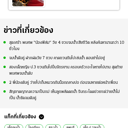
ข่าวที่เกี่ยวข้อง
สุดเศร้า พบศพ "น้องฟิล์ม" วัย 4 ขวบจมน้ำเสียชีวิต หลังค้นหานานกว่า 10
ชั่วโมง
จมน้ำดับคู่ ฝาแฝดวัย 7 ขวบ คาดชวนกันไปเล่นน้ำ ตอนย่าไม่อยู่
สองเด็กหญิง ป.3 ชวนกันไปปั่นจักรยาน ครอบครัวเอะใจหายไปนาน สุดท้าย
พบศพจมน้ำดับ
2 พี่น้องดับคู่ ว่ายไปเก็บหมวกกันน็อกกลางบ่อ ก่อนจมหายต่อหน้าเพื่อน
สัญชาตญาณความเป็นแม่ เห็นลูกพลัดตกน้ำ รีบกระโดดช่วยแต่ว่ายน้ำไม่
เป็น น้ำซัดจมดับคู่
แท็กที่เกี่ยวข้อง
เด็กจมน้ำ
โรงเรียน
สระน้ำ
ลพบุรี
เด็ก ป.1จมน้ำ