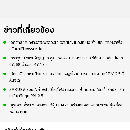
ข่าวที่เกี่ยวข้อง
“อภิสิทธิ์” เปิดงานสายฟ้าฮ่วมใจ ฮอมแฮงเมืองเหนือ ย้ำ ปชป.เดินหน้าฟื้น
ศรัทธาเป็นพรรคหลัก
“วราวุธ” ทำตามสัญญา ก.อุตฯ ชง ครม. เยียวยาชาวไร่อ้อย 3 กลุ่ม ปีผลิต
67/68 จำนวน 477 ล้าน
“ชัชชาติ” ลุยหาเสียง 4 เขต สร้างแรงจูงใจเกษตรกรลดเผา แก้ PM 2.5 ที่
ต้นเหตุ
SAKURA ร่วมส่งกำลังใจฮีโร่สู้ไฟป่า เดินหน้าย้ำแนวคิด “รักน้ำ รักปลา รัก
ป่า” ฝ่าวิกฤต PM 2.5
“สุรเดช” จี้รัฐบาลจริงจังแก้ฝุ่น PM2.5 สร้างหอคอยฟอกอากาศ คู่เครื่อง
ฟอกอากาศ