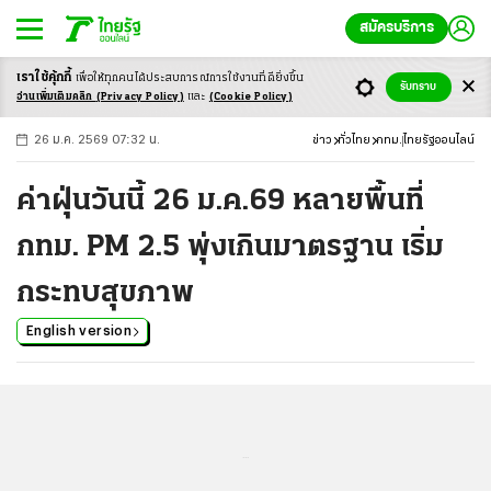
สมัครบริการ
เราใช้คุ้กกี้
เพื่อให้ทุกคนได้ประสบ
การณ์การใช้งานที่ดียิ่งขึ้น
+
ก
ก
-ก
รับทราบ
อ่านเพิ่มเติมคลิก
(Privacy Policy)
และ
(Cookie Policy)
26 ม.ค. 2569 07:32 น.
ข่าว
ทั่วไทย
กทม.
ไทยรัฐออนไลน์
ค่าฝุ่นวันนี้ 26 ม.ค.69 หลายพื้นที่
กทม. PM 2.5 พุ่งเกินมาตรฐาน เริ่ม
กระทบสุขภาพ
English version
...