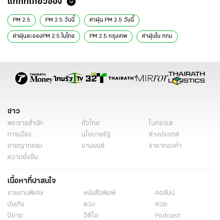
แท็กที่เกี่ยวข้อง
PM 2.5
PM 2.5 วันนี้
ค่าฝุ่น PM 2.5 วันนี้
ค่าฝุ่นละอองPM 2.5 ในไทย
PM 2.5 กรุงเทพ
ค่าฝุ่นใน กทม
ค่าฝุ่น PM 2.5
ฝุ่น PM 2.5 วันนี้
ฝุ่น PM 2.5
ฝุ่น PM 2.5 กรุงเทพ
ฝุ่น PM 2.5 ตอนนี้
ข่าว
พระราชสำนัก
ทั่วไทย
ในกระแส
การเมือง
นโยบายรัฐ
ต่างประเทศ
อาชญากรรม
ยานยนต์
ราคาทองคำ
ความยั่งยืน
เนื้อหาที่น่าสนใจ
รายงานพิเศษ
หนังสือพิมพ์
คอลัมน์
บันเทิง
ดวง
หวย
นิยาย
วิดีโอ
Podcast