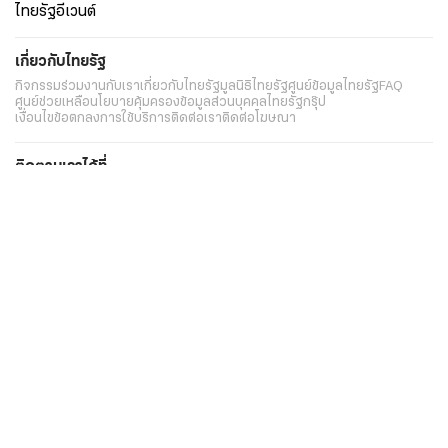
ไทยรัฐอีเวนต์
เกี่ยวกับไทยรัฐ
กิจกรรม
ร่วมงานกับเรา
เกี่ยวกับไทยรัฐ
มูลนิธิไทยรัฐ
ศูนย์ข้อมูลไทยรัฐ
FAQ
ศูนย์ช่วยเหลือ
นโยบายคุ้มครองข้อมูลส่วนบุคคลไทยรัฐกรุ๊ป
เงื่อนไขข้อตกลงการใช้บริการ
ติดต่อเรา
ติดต่อโฆษณา
ติดตามเราได้ที่
Application
My THAIRATH