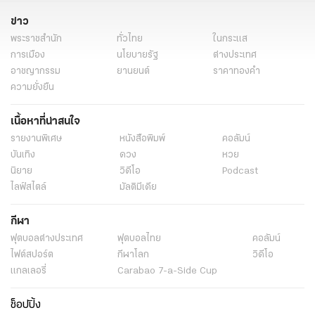
ข่าว
พระราชสำนัก
ทั่วไทย
ในกระแส
การเมือง
นโยบายรัฐ
ต่างประเทศ
อาชญากรรม
ยานยนต์
ราคาทองคำ
ความยั่งยืน
เนื้อหาที่น่าสนใจ
รายงานพิเศษ
หนังสือพิมพ์
คอลัมน์
บันเทิง
ดวง
หวย
นิยาย
วิดีโอ
Podcast
ไลฟ์สไตล์
มัลติมีเดีย
กีฬา
ฟุตบอลต่่างประเทศ
ฟุตบอลไทย
คอลัมน์
ไฟต์สปอร์ต
กีฬาโลก
วิดีโอ
แกลเลอรี่
Carabao 7-a-Side Cup
ช็อปปิ้ง