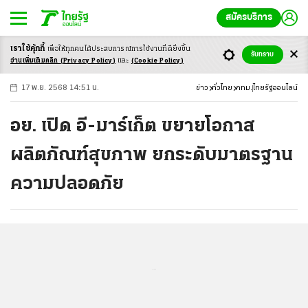
สมัครบริการ
เราใช้คุ้กกี้
เพื่อให้ทุกคนได้ประสบ
การณ์การใช้งานที่ดียิ่งขึ้น
+
ก
ก
-ก
รับทราบ
อ่านเพิ่มเติมคลิก
(Privacy Policy)
และ
(Cookie Policy)
17 พ.ย. 2568 14:51 น.
ข่าว
ทั่วไทย
กทม.
ไทยรัฐออนไลน์
อย. เปิด อี-มาร์เก็ต ขยายโอกาส
ผลิตภัณฑ์สุขภาพ ยกระดับมาตรฐาน
ความปลอดภัย
...