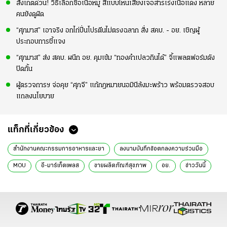
สังเกตด่วน! วิธีเลือกซื้อเนื้อหมู สีแบบไหนเสี่ยงเจอสารเร่งเนื้อแดง หลาย
คนยังดูผิด
“ศุภมาส” เอาจริง อกไก่ปั่นโปรตีนไม่ตรงฉลาก สั่ง สคบ. - อย. เชิญผู้
ประกอบการชี้แจง
“ศุภมาส” ส่ง สคบ. ผนึก อย. คุมเข้ม “ทองคำเปลวกินได้” จี้แพลตฟอร์มดัง
ปิดกั้น
ผู้ตรวจการฯ จ่อคุย “ศุภจี” แก้กฎหมายนอมินีล้งมะพร้าว พร้อมตรวจสอบ
แถลงนโยบาย
แท็กที่เกี่ยวข้อง
สำนักงานคณะกรรมการอาหารและยา
ลงนามบันทึกข้อตกลงความร่วมมือ
MOU
อี-มาร์เก็ตเพลส
ขายผลิตภัณฑ์สุขภาพ
อย.
ข่าววันนี้
ข่าวทั่วไทย
พัฒนา พร้อมพัฒน์