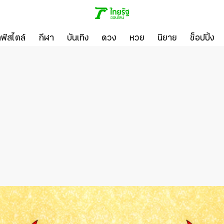
ลฟ์สไตล์
กีฬา
บันเทิง
ดวง
หวย
นิยาย
ช็อปปิ้ง