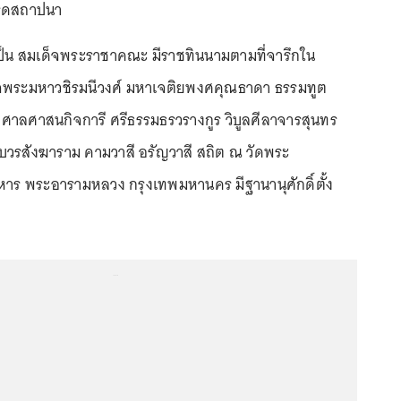
รดสถาปนา
นเป็น สมเด็จพระราชาคณะ มีราชทินนามตามที่จารึกใน
็จพระมหาวชิรมนีวงศ์ มหาเจติยพงศคุณธาดา ธรรมทูต
าลศาสนกิจการี ศรีธรรมธรวรางกูร วิบูลศีลาจารสุนทร
บวรสังฆาราม คามวาสี อรัญวาสี สถิต ณ วัดพระ
หาร พระอารามหลวง กรุงเทพมหานคร มีฐานานุศักดิ์ตั้ง
...