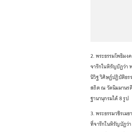
2. พระธรรมโพธิมงค
จารึกในหิรัญบัฏว่า
นิวิฐ วิศิษฏ์ปฏิบัต
สถิต ณ วัดนิมมานรด
ฐานานุกรมได้ 8 รูป
3. พระธรรมวชิรเมธ
ที่จารึกในหิรัญบัฏ