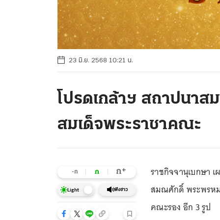
23 มิ.ย. 2568 10:21 น.
โปรดเกล้าฯ สถาปนาสมณศ
สมเด็จพระราชาคณะ
ราชกิจจานุเบกษา เ
+
ก
ก
-ก
สมณศักดิ์ พระพรหม
ฟังข่าว
Light
คณะรอง อีก 3 รูป