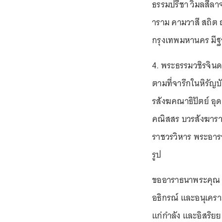
ธรรมปรีชา วิมลสีล
าราม คามวาสี สถิต
กรุงเทพมหานคร มีฐาน
4. พระธรรมวชิรจิน
ตามที่จารึกในหิรัญ
รสังฆคณาธิปัตย์ อุด
คณิสสร บวรสังฆารา
ราชวรวิหาร พระอารา
รูป
ขออาราธนาพระคุณ จ
อธิกรณ์ และอนุเค
แก่กำลัง และอิสริย