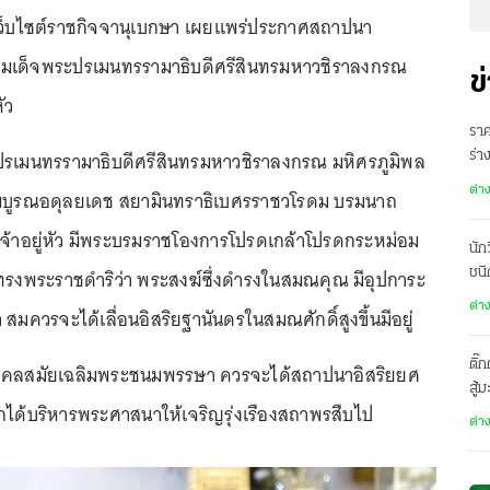
่า เว็บไซต์ราชกิจจานุเบกษา เผยแพร่ประกาศสถาปนา
มเด็จพระปรเมนทรรามาธิบดีศรีสินทรมหาวชิราลงกรณ
ข
ัว
ราค
เมนทรรามาธิบดีศรีสินทรมหาวชิราลงกรณ มหิศรภูมิพล
ร่
มุซ
ต่า
ริสมบูรณอดุลยเดช สยามินทราธิเบศรราชวโรดม บรมนาถ
เจ้าอยู่หัว มีพระบรมราชโองการโปรดเกล้าโปรดกระหม่อม
นัก
่ทรงพระราชดำริว่า พระสงฆ์ซึ่งดำรงในสมณคุณ มีอุปการะ
ชนิ
ต่า
สมควรจะได้เลื่อนอิสริยฐานันดรในสมณศักดิ์สูงขึ้นมีอยู่
ติ๊
มงคลสมัยเฉลิมพระชนมพรรษา ควรจะได้สถาปนาอิสริยยศ
สู้
อจักได้บริหารพระศาสนาให้เจริญรุ่งเรืองสถาพรสืบไป
ต่า