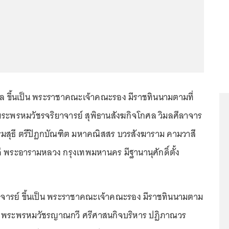
ล ขึ้นเป็น พระราชาคณะเจ้าคณะรอง มีราชทินนามตามที่
 พระพรหมวัชรจริยาจารย์ สุพิธานสังฆกิจโกศล วิมลศีลาจาร
ิธรรมสุธี ตรีปิฎกบัณฑิต มหาคณิสสร บวรสังฆาราม คามวาสี
ี พระอารามหลวง กรุงเทพมหานคร มีฐานานุศักดิ์ตั้ง
าจารย์ ขึ้นเป็น พระราชาคณะเจ้าคณะรอง มีราชทินนามตาม
ว่า พระพรหมวัชรญาณกวี ศรีศาสนกิจบริหาร ปฏิภาณวร