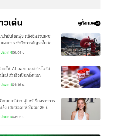
่าวเด่น
ดูทั้งหมด
าน้ำมันโลกพุ่ง หลังอิหร่านเผย
างแผนการ จำกัดการสัญจรในฮอร์
งประเทศ
06:08 น.
วิทย์ใช้ AI ออกแบบสร้างไวรัส
ดใหม่ สำเร็จเป็นครั้งแรก
งประเทศ
04:16 น.
กต็อกเกอร์สาว ผู้แชร์เรื่องราวการ
มะเร็ง เสียชีวิตแล้วในวัย 26 ปี
งประเทศ
03:06 น.