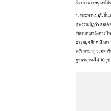
จึงทรงพระกรุณาโป
1. พระพรหมมุนี ขึ้
สุพรรณบัฏว่า สมเด
พัฒนคณาลังการ ไพศ
ธรรมยุตติกคณิสสร 
ศรีมหาธาตุ วรมหาวิ
ฐานานุกรมได้ 10 รูป