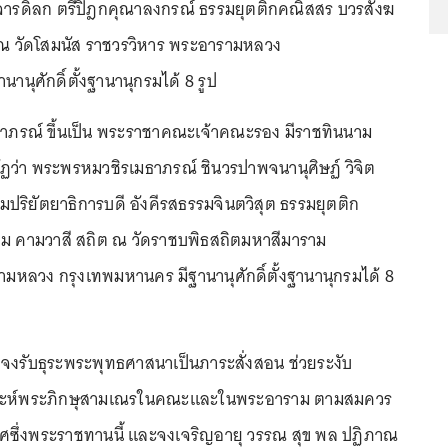
าจารดิลก ตรีปิฎกคุณาลงกรณ์ ธรรมยุตติกคณิสสร บวรสังฆ
 ณ วัดโสมนัส ราชวรวิหาร พระอารามหลวง
านุศักดิ์ตั้งฐานานุกรมได้ 8 รูป
ดาภรณ์ ขึ้นเป็น พระราชาคณะเจ้าคณะรอง มีราชทินนาม
บัฏว่า พระพรหมวชิรเมธาภรณ์ ชินวรปาพจนานุศิษฏ์ วิจิต
มปริยัตยาธิการบดี อังคีรสธรรมจินตวิสุต ธรรมยุตติก
ม คามวาสี สถิต ณ วัดราชบพิธสถิตมหาสีมาราม
มหลวง กรุงเทพมหานคร มีฐานานุศักดิ์ตั้งฐานานุกรมได้ 8
งรับธุระพระพุทธศาสนาเป็นภาระสั่งสอน ช่วยระงับ
ราะห์พระภิกษุสามเณรในคณะและในพระอาราม ตามสมควร
ยศซึ่งพระราชทานนี้ และจงเจริญอายุ วรรณ สุข พล ปฏิภาณ