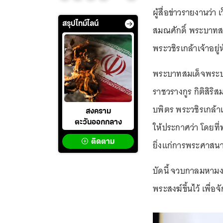
ผู้สื่อข่าวรายงานว
สรุปไทม์ไลน์
สมณศักดิ์ พระบาทส
พระวชิรเกล้าเจ้าอยู่ห
พระบาทสมเด็จพระปร
ราชวรางกูร กิติสิ
บพิตร พระวชิรเกล้า
สงคราม
ตะวันออกกลาง
ให้ประกาศว่า โดยที
ติดตาม
ยิ่งแก่การพระศาสนา 
บัดนี้ จวบกาลมหา
พระสงฆ์ขึ้นไว้ เพื่