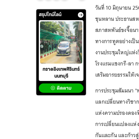
วันที่ 10 มิถุนายน
สรุปไทม์ไลน์
ชุนหลาน ประธานสหพั
สภาสหพันธ์ขงจื๊อน
ทางการทูตอย่างเป็
งานประชุมใหญ่แห่ง
โรงแรมแชงกรี-ลา กร
กราดยิงเทพศิรินทร์
เสริมอารยธรรมให้เจ
นนทบุรี
ติดตาม
การประชุมสัมมนา "ฟ
แลกเปลี่ยนทางวิชา
แห่งความปรองดองที
การเปลี่ยนแปลงแห่ง
กันและกัน และก้าวส