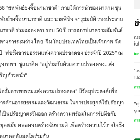
 2568 "สหพันธ์ขงจื๊อนานาชาติ" ภายใต้การนำของมาดาม ซุน
นธ์ขงจื๊อนานาชาติ และ นายพินิจ จารุสมบัติ รองประธาน
ข
านาชาติ ร่วมฉลองครบรอบ 50 ปี การสถาปนาความสัมพันธ์
ภรร
นทางการระหว่าง ไทย-จีน โดยประเทศไทยเป็นเจ้าภาพ จัด
ในโ
ปี "ฟอรั่มอารยธรรมแห่งความปรองดอง ประจำปี 2025" ณ
ใจแ
ในก
ุงเทพฯ ชูแนวคิด "อยู่ร่วมกันด้วยความปรองดอง...ส่ง
“วร
ริญก้าวหน้า"
เปิ
พบ 
การ
อรั่มอารยธรรมแห่งความปรองดอง" มีวัตถุประสงค์เพื่อ
การด้านอารยธรรมและวัฒนธรรม ในการประยุกต์ใช้ปรัชญา
"ศ
รุน
่เป็นปรัชญาตะวันออก สร้างความพร้อมในการรับมือกับ
การ
ยุคสมัย ตลอดจนสร้างฉันทามติ เพื่อสร้างความไว้วางใจซึ่ง
ู่อนาคตอันสดใสร่วมกัน