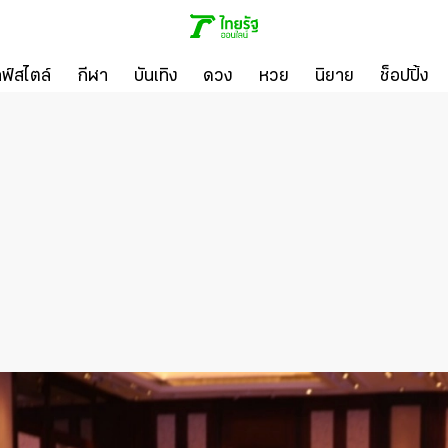
ลฟ์สไตล์
กีฬา
บันเทิง
ดวง
หวย
นิยาย
ช็อปปิ้ง