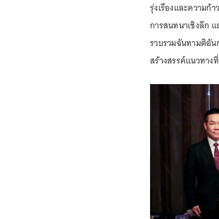
รุ่งเรืองและความก้
การสนทนาเชิงลึก 
รวบรวมฉันทามติอัน
สร้างสรรค์แนวทางที