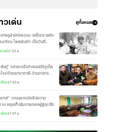
่าวเด่น
ดูทั้งหมด
ยาครูฝ่ายปกครอง เหยื่อกราดยิง
รงเรียน โพสต์เศร้า เป็นวันที่
ตกสลายที่สุด
ระแส
17:33 น.
ศิษฎ์” ทลายเครือข่ายนอมินีภูเก็ต
ดโรงเรียนนานาชาติ-ร้านอาหาร
361 บริษัทฮุบที่ดินผิดกฎหมาย
เมือง
17:20 น.
ุภมาส" วอนงดแชร์คลิปความ
แรง หยุดซ้ำเติมบาดแผลผู้สูญเสีย
เมือง
17:07 น.