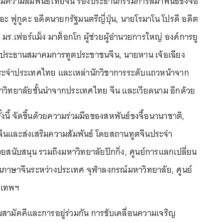
ิมความสัมพันธ์ไทยจีน รองประธานกรรมการสมาพันธ์ขงจื๊อ
ะ ฟูกูดะ อดีตนายกรัฐมนตรีญี่ปุ่น, นายโรมาโน โปรดี อดีต
 มร.เฟอร์แม็ง มาต็อกโก ผู้ช่วยผู้อำนวยการใหญ่ องค์การยู
า ประธานสมาคมการทูตประชาชนจีน, นายหาน เจ้อเฉียง
ระจำประเทศไทย และเหล่านักวิชาการระดับแถวหน้าจาก
าวิทยาลัยชั้นนำจากประเทศไทย จีน และเวียดนาม อีกด้วย
งนี้ จัดขึ้นด้วยความร่วมมือของสหพันธ์ขงจื้อนานาชาติ,
นและส่งเสริมความสัมพันธ์ โดยสถานทูตจีนประจำ
ยสนับสนุน รวมถึงมหาวิทยาลัยปักกิ่ง, ศูนย์การแลกเปลี่ยน
นภาษาจีนระหว่างประเทศ จุฬาลงกรณ์มหาวิทยาลัย, ศูนย์
งเทพฯ
มสามัคคีและการอยู่ร่วมกัน การขับเคลื่อนความเจริญ