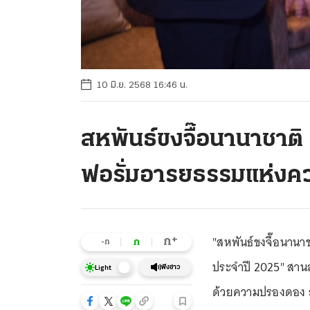
10 มิ.ย. 2568 16:46 น.
สหพันธ์ขงจื๊อนานาชาติ 
ฟอรั่มอารยธรรมแห่ง
"สหพันธ์ขงจื๊อนาน
+
ก
ก
-ก
ประจำปี 2025" สานส
ฟังข่าว
Light
ด้วยความปรองดอง ส