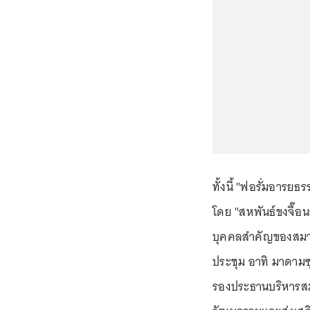
ทั้งนี้ "ฟอรั่มอารยธ
โดย "สหพันธ์ขงจื๊อน
บุคคลสำคัญของสมาช
ประชุม อาทิ มาดามซ
รองประธานบริหารสมา