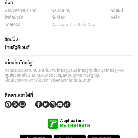
ข่าว
พระราชสำนัก
ทั่วไทย
ในกระแส
การเมือง
นโยบายรัฐ
ต่างประเทศ
อาชญากรรม
ยานยนต์
ราคาทองคำ
ความยั่งยืน
เนื้อหาที่น่าสนใจ
รายงานพิเศษ
หนังสือพิมพ์
คอลัมน์
บันเทิง
ดวง
หวย
นิยาย
วิดีโอ
Podcast
ไลฟ์สไตล์
มัลติมีเดีย
กีฬา
ฟุตบอลต่่างประเทศ
ฟุตบอลไทย
คอลัมน์
ไฟต์สปอร์ต
กีฬาโลก
วิดีโอ
แกลเลอรี่
Carabao 7-a-Side Cup