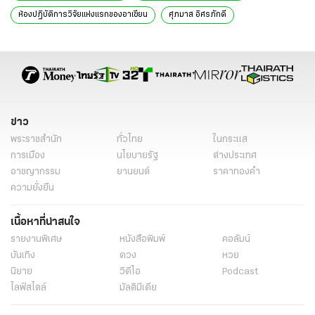
ม.มหานคร จับมือ Imperial College London จัด IEEE BioSensors
2026 ยกระดับนวัตกรรมไทย
ไทยผงาดต้นน้ำชิปโลก จับมือ Lumentum ยักษ์ใหญ่สหรัฐฯ ปั้นอุตสาหกรรม
ชิปต้นน้ำ รองรับ AI
"ศุภมาส" วอนงดแชร์คลิปความรุนแรง หยุดซ้ำเติมบาดแผลผู้สูญเสีย
“ศุภมาส” ห่วงเทรนด์ดูดไขมันสร้างร่อง 11 สั่ง สคบ. ตรวจสอบคลินิกเสริม
ความงาม
“ศุภมาส” ปลื้ม “บินล่าฝัน” ติด 1 ใน 4 หนังต่างชาติได้เข้าฉายภาพยนตร์เด็กที่
จีน
แท็กที่เกี่ยวข้อง
มหาวิทยาลัยเทคโนโลยีมหานคร
MUT-Imperial SABER Lab.
ห้องปฏิบัติการวิจัยแห่งแรกของอาเซียน
ศุภมาส อิศรภักดี
กระทรวงการอุดมศึกษา วิทยาศาสตร์ วิจัยและนวัตกรรม
กระทรวงการอุดมศึกษา วิทยาศาสตร์ วิจัยและนวัตกรรม (อว.)
ข่าววันนี้