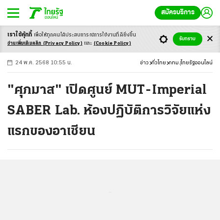
สมัครบริการ
เราใช้คุ้กกี้
เพื่อให้ทุกคนได้ประสบ
การณ์การใช้งานที่ดียิ่งขึ้น
+
ก
ก
-ก
รับทราบ
อ่านเพิ่มเติมคลิก
(Privacy Policy)
และ
(Cookie Policy)
24 พ.ค. 2568 10:55 น.
ข่าว
ทั่วไทย
กทม.
ไทยรัฐออนไลน์
"ศุภมาส" เปิดศูนย์ MUT-Imperial
SABER Lab. ห้องปฏิบัติการวิจัยแห่ง
แรกของอาเซียน
...