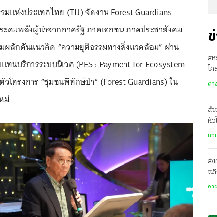
ธรรมแห่งประเทศไทย (TIJ) จัดงาน Forest Guardians
วทีระดมพลังผู้นำจากภาครัฐ ภาคเอกชน ภาคประชาสังคม
ข
่วมผลักดันแนวคิด “ความยุติธรรมทางสิ่งแวดล้อม” ผ่าน
สห
แทนบริการระบบนิเวศ (PES : Payment for Ecosystem
โคล
ตัวโครงการ “ชุมชนพิทักษ์ป่า” (Forest Guardians) ใน
ปธ
ต่า
ใหม่
สำเ
หัว
รพ.
กทม
ส่ง
แก๊
ปร
อา