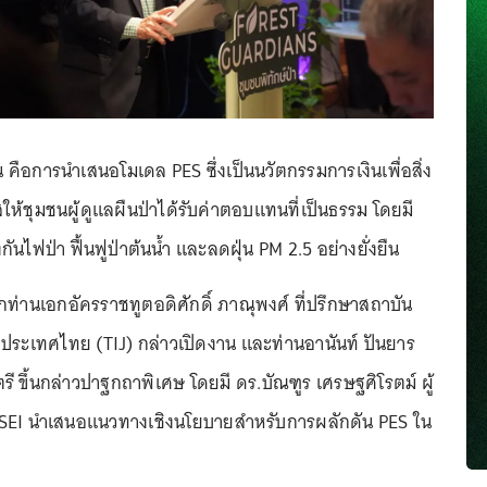
คือการนำเสนอโมเดล PES ซึ่งเป็นนวัตกรรมการเงินเพื่อสิ่ง
ให้ชุมชนผู้ดูแลผืนป่าได้รับค่าตอบแทนที่เป็นธรรม โดยมี
งกันไฟป่า ฟื้นฟูป่าต้นน้ำ และลดฝุ่น PM 2.5 อย่างยั่งยืน
จากท่านเอกอัครราชทูตอดิศักดิ์ ภาณุพงศ์ ที่ปรึกษาสถาบัน
่งประเทศไทย (TIJ) กล่าวเปิดงาน และท่านอานันท์ ปันยาร
ี ขึ้นกล่าวปาฐกถาพิเศษ โดยมี ดร.บัณฑูร เศรษฐศิโรตม์ ผู้
EI นำเสนอแนวทางเชิงนโยบายสำหรับการผลักดัน PES ใน