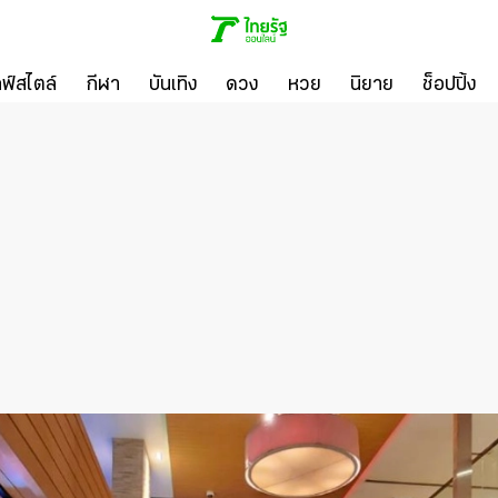
ลฟ์สไตล์
กีฬา
บันเทิง
ดวง
หวย
นิยาย
ช็อปปิ้ง