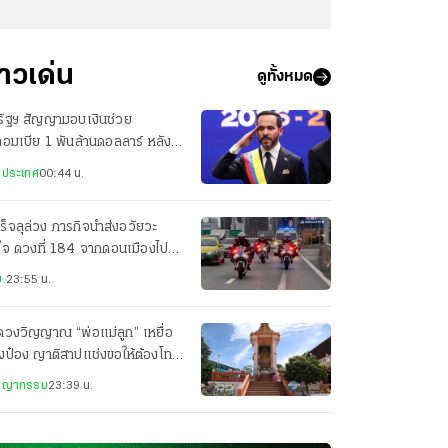
่าวเด่น
ดูทั้งหมด
รัฐฯ สัญญามอบเงินช่วย
อมเบีย 1 พันล้านดอลลาร์ หลัง
น.สาบานตน
งประเทศ
00:44 น.
ร็จลุล่วง ภารกิจนำส่งอวัยวะ
ใจ ดวงที่ 184 จากดอนเมืองไป
ศิริราช เพียง 22 นาที
.
23:55 น.
ดวงวิญญาณ “พ่อแม่ลูก” เหยื่อ
งป๋อง ญาติสาปแช่งขอให้ต้องโทษ
ะหาร
ชญากรรม
23:39 น.