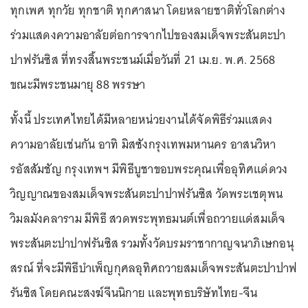
ทุกเพศ ทุกวัย ทุกชาติ ทุกศาสนา โดยหลายชาติทั่วโลกต่าง
ร่วมแสดงความอาลัยต่อการจากไปของสมเด็จพระสันตะปา
ปาฟรันซิส ที่ทรงสิ้นพระชนม์เมื่อวันที่ 21 เม.ย. พ.ศ. 2568
ขณะมีพระชนมายุ 88 พรรษา
ทั้งนี้ ประเทศไทยได้มีหลายหน่วยงานได้จัดพิธีร่วมแสดง
ความอาลัยเช่นกัน อาทิ มิสซังกรุงเทพมหานคร อาสนวิหา
รอัสสัมชัญ กรุงเทพฯ มีพิธีบูชาขอบพระคุณเพื่ออุทิศแด่ดวง
วิญญาณของสมเด็จพระสันตะปาปาฟรันซิส วัดพระเชตุพน
วิมลมังคลาราม มีพิธี สวดพระพุทธมนต์เพื่อถวายแด่สมเด็จ
พระสันตะปาปาฟรันซิส รวมทั้งวัดบรมราชากาญจนาภิเษกอนุ
สรณ์ ที่จะมีพิธีบำเพ็ญกุศลอุทิศถวายสมเด็จพระสันตะปาปาฟ
รันซิส โดยคณะสงฆ์จีนนิกาย และพุทธบริษัทไทย-จีน