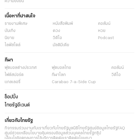
ความยั่งยืน
เนื้อหาที่น่าสนใจ
รายงานพิเศษ
หนังสือพิมพ์
คอลัมน์
บันเทิง
ดวง
หวย
นิยาย
วิดีโอ
Podcast
ไลฟ์สไตล์
มัลติมีเดีย
กีฬา
ฟุตบอลต่่างประเทศ
ฟุตบอลไทย
คอลัมน์
ไฟต์สปอร์ต
กีฬาโลก
วิดีโอ
แกลเลอรี่
Carabao 7-a-Side Cup
ช็อปปิ้ง
ไทยรัฐอีเวนต์
เกี่ยวกับไทยรัฐ
กิจกรรม
ร่วมงานกับเรา
เกี่ยวกับไทยรัฐ
มูลนิธิไทยรัฐ
ศูนย์ข้อมูลไทยรัฐ
FAQ
ศูนย์ช่วยเหลือ
นโยบายคุ้มครองข้อมูลส่วนบุคคลไทยรัฐกรุ๊ป
เงื่อนไขข้อตกลงการใช้บริการ
ติดต่อเรา
ติดต่อโฆษณา