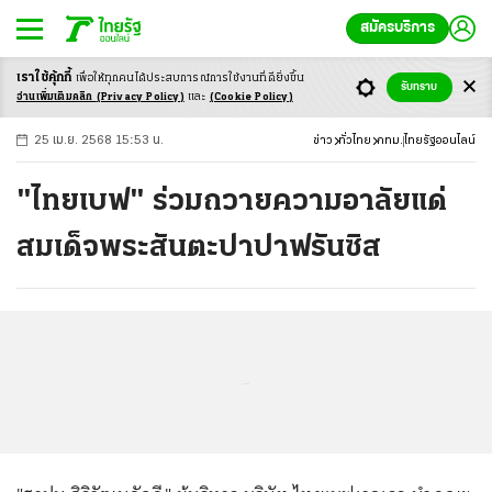
สมัครบริการ
เราใช้คุ้กกี้
เพื่อให้ทุกคนได้ประสบ
การณ์การใช้งานที่ดียิ่งขึ้น
+
ก
ก
-ก
รับทราบ
อ่านเพิ่มเติมคลิก
(Privacy Policy)
และ
(Cookie Policy)
25 เม.ย. 2568 15:53 น.
ข่าว
ทั่วไทย
กทม.
ไทยรัฐออนไลน์
"ไทยเบฟ" ร่วมถวายความอาลัยแด่
สมเด็จพระสันตะปาปาฟรันซิส
...