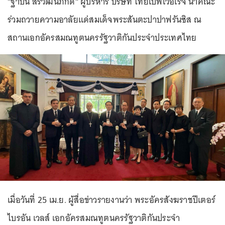
"ฐาปน สิริวัฒนภักดี" ผู้บริหาร บริษัท ไทยเบฟเวอเรจ นำคณะ
ร่วมถวายความอาลัยแด่สมเด็จพระสันตะปาปาฟรันซิส ณ
สถานเอกอัครสมณทูตนครรัฐวาติกันประจำประเทศไทย
เมื่อวันที่ 25 เม.ย. ผู้สื่อข่าวรายงานว่า พระอัครสังฆราชปีเตอร์
ไบรอัน เวลส์ เอกอัครสมณทูตนครรัฐวาติกันประจำ