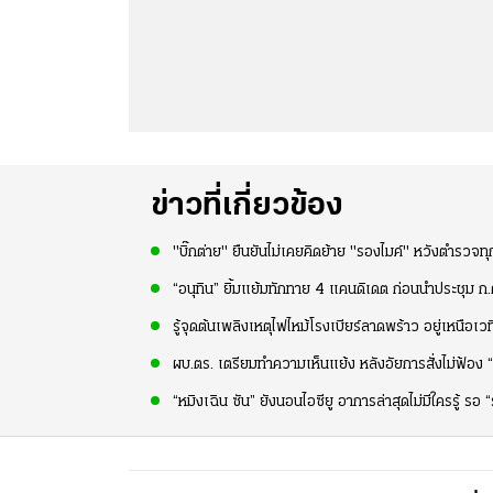
ข่าวที่เกี่ยวข้อง
"บิ๊กต่าย" ยืนยันไม่เคยคิดย้าย "รองไมค์" หวังตำรวจท
“อนุทิน” ยิ้มแย้มทักทาย 4 แคนดิเดต ก่อนนำประชุม ก.ต
รู้จุดต้นเพลิงเหตุไฟไหม้โรงเบียร์ลาดพร้าว อยู่เหนือเ
ผบ.ตร. เตรียมทำความเห็นแย้ง หลังอัยการสั่งไม่ฟ้อง 
“หมิงเฉิน ซัน” ยังนอนไอซียู อาการล่าสุดไม่มีใครรู้ รอ 