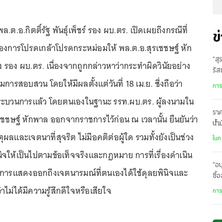
7 พล.ต.อ.กิตติ์รัฐ พันธุ์เพ็ชร์ รอง ผบ.ตร. เปิดเผยถึงกรณีที่
ข
องการโปรดเกล้าโปรดกระหม่อมให้ พล.ต.อ.สุรเชชษฐ์ หัก
“สุ
รอง ผบ.ตร. เนื่องจากถูกกล่าวหาว่ากระทำผิดวินัยอย่าง
รัส
การสอบสวน โดยให้มีผลตั้งแต่วันที่ 18 เม.ย. ซึ่งถือว่า
การ
กระบวนการแล้ว โดยตนเองในฐานะ รรท.ผบ.ตร. ผู้ลงนามใน
ราค
รเชชษฐ์ หักพาล ออกจากราชการไว้ก่อน ณ เวลานั้น ยืนยันว่า
น้ำ
ผลและเจตนาที่สุจริต ไม่มีอคติต่อผู้ใด รวมทั้งยังเป็นช่วง
ละเ
ในก
ินิจให้เป็นไปตามข้อเท็จจริงและกฎหมาย การที่เรื่องดำเนิน
“อน
ป็นการแสดงออกถึงเจตนารมณ์ที่ตนเองได้ใช้ดุลยพินิจและ
ซื้
กิน
าไม่ได้มีความรู้สึกดีใจหรือเสียใจ
การ