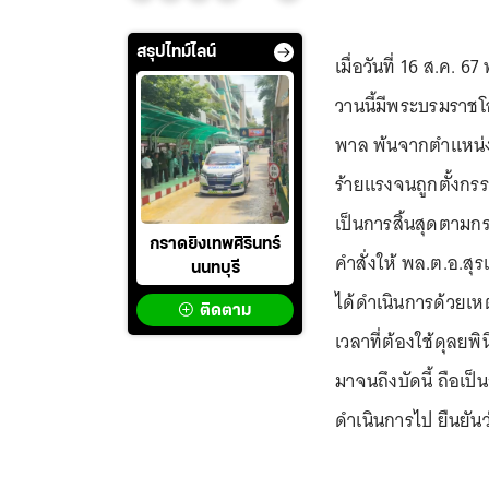
สรุปไทม์ไลน์
เมื่อวันที่ 16 ส.ค. 6
วานนี้มีพระบรมราชโ
พาล พ้นจากตำแหน่ง 
ร้ายแรงจนถูกตั้งกรรม
เป็นการสิ้นสุดตาม
กราดยิงเทพศิรินทร์
คำสั่งให้ พล.ต.อ.สุ
นนทบุรี
ได้ดำเนินการด้วยเหตุ
ติดตาม
เวลาที่ต้องใช้ดุลยพ
มาจนถึงบัดนี้ ถือเ
ดำเนินการไป ยืนยันว่