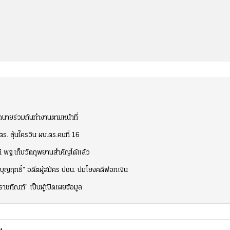
ุกนายร่วมกันทำงานตามหน้าที่
ร. ลุ้นใครวิน ผบ.ตร.คนที่ 16
วที พฐ.เก็บวัตถุพยานสำคัญได้แล้ว
“บุญฤทธิ์” อดีตผู้สมัคร ปชน. ปมโยงคดีฟอกเงิน
“ราชทัณฑ์” เป็นผู้เปิดเผยข้อมูล