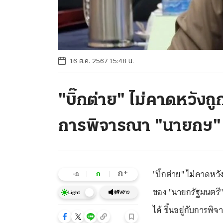
16 ส.ค. 2567 15:48 น.
"บิ๊กต่าย" ไม่คาดหวังถูก
การพิจารณา "นายกฯ"
"บิ๊กต่าย" ไม่คาดหวั
+
ก
ก
-ก
ของ "นายกรัฐมนตรี"
ฟังข่าว
Light
ได้ ขึ้นอยู่กับการ