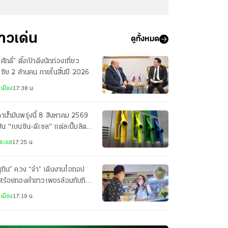
่าวเด่น
ดูทั้งหมด
รศักดิ์” ตั้งเป้าดึงนักท่องเที่ยว
เซีย 2 ล้านคน ภายในสิ้นปี 2026
เมือง
17:38 น.
าน้ำมันพรุ่งนี้ 8 สิงหาคม 2569
มัน "เบนซิน-ดีเซล" แต่ละปั๊มลิตร
ท่าไร
ระแส
17:25 น.
ุทิน” ควง “จ๋า” เดินงานโอทอป
อสร้อยทองคำขาวเพชรล้อมทับทิม
บ่เซี่ยง ราคา 1.2 ล้านให้
เมือง
17:19 น.