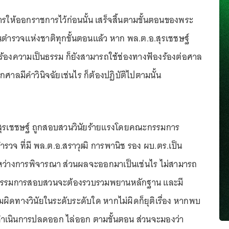
นการให้ออกราชการไว้ก่อนนั้น เสร็จสิ้นตามขั้นตอนของพระ
ตำรวจแห่งชาติทุกขั้นตอนแล้ว หาก พล.ต.อ.สุรเชชษฐ์
ยกร้องความเป็นธรรม ก็ยังสามารถใช้ช่องทางฟ้องร้องต่อศาล
ศาลมีคำวินิจฉัยเช่นไร ก็ต้องปฏิบัติไปตามนั้น
.สุรเชชษฐ์ ถูกสอบสวนวินัยร้ายแรงโดยคณะกรรมการ
วจ ที่มี พล.ต.อ.สราวุฒิ การพานิช รอง ผบ.ตร.เป็น
ระหว่างการพิจารณา ส่วนผลจะออกมาเป็นเช่นไร ไม่สามารถ
ะกรรมการสอบสวนจะต้องรวบรวมพยานหลักฐาน และมี
มผิดทางวินัยในระดับระดับใด หากไม่ผิดก็ยุติเรื่อง หากพบ
ก็ดำเนินการปลดออก ไล่ออก ตามขั้นตอน ส่วนจะมองว่า