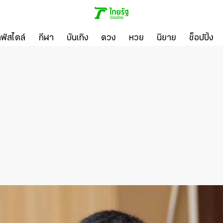
ลฟ์สไตล์
กีฬา
บันเทิง
ดวง
หวย
นิยาย
ช็อปปิ้ง