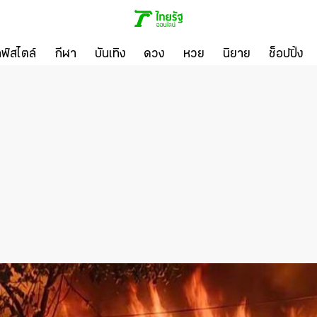
ลฟ์สไตล์
กีฬา
บันเทิง
ดวง
หวย
นิยาย
ช็อปปิ้ง