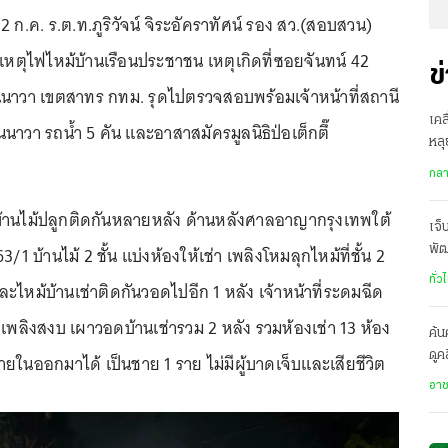
 12 ก.ค. ร.ต.ท.ภูริวัจน์ จิระอัคราทัศน์ รอง สว.(สอบสวน)
เหตุไฟไหม้บ้านเรือนประชาชน เหตุเกิดที่ซอยจันทน์ 42
ข
นาวา เขตสาทร กทม. รุดไปตรวจสอบพร้อมเจ้าหน้าที่สถานี
เคล
นนาวา รถน้ำ 5 คัน และอาสาสมัครมูลนิธิป่อเต็กตึ๊
หลุ
บ้า
กล
ชนบ้านไม้ปลูกติดกันหลายหลัง ด้านหลังศาลอาญากรุงเทพใต้
เจ็
3/1 บ้านไม้ 2 ชั้น แบ่งห้องให้เช่า เพลิงโหมลุกไหม้ที่ชั้น 2
พัฒ
ตัว
ทั่ว
ละไหม้บ้านเช่าติดกันวอดไปอีก 1 หลัง เจ้าหน้าที่ระดมฉีด
เพลิงสงบ เผาวอดบ้านเช่ารวม 2 หลัง รวมห้องเช่า 13 ห้อง
ค้น
ดูค
ภายในออกมาได้ เป็นชาย 1 ราย ไม่มีผู้บาดเจ็บและเสียชีวิต
เหต
อา