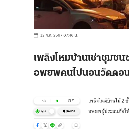
12 ก.ค. 2567 07:46 น.
เพลิงโหมบ้านเช่าชุมชน
อพยพคนไปนอนวัดดอ
เพลิงไหม้บ้านไม้ 2 ช
+
ก
ก
-ก
อพยพผู้ประสบภัยให้
ฟังข่าว
Light