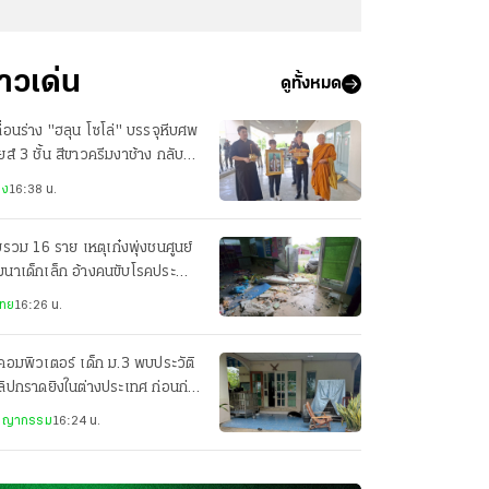
่าวเด่น
ดูทั้งหมด
ื่อนร่าง "ฮลุน โซโล่" บรรจุหีบศพ
ยส์ 3 ชั้น สีขาวครีมงาช้าง กลับ
นที่กาฬสินธุ์
าง
16:38 น.
บรวม 16 ราย เหตุเก๋งพุ่งชนศูนย์
นาเด็กเล็ก อ้างคนขับโรคประจำ
กำเริบ
ไทย
16:26 น.
คอมพิวเตอร์ เด็ก ม.3 พบประวัติ
ลิปกราดยิงในต่างประเทศ ก่อนก่อ
ุ
ชญากรรม
16:24 น.