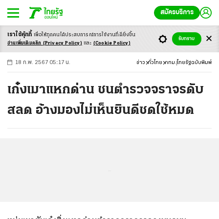
สมัครบริการ
เราใช้คุ้กกี้
เพื่อให้ทุกคนได้ประสบ
การณ์การใช้งานที่ดียิ่งขึ้น
+
ก
ก
-ก
รับทราบ
อ่านเพิ่มเติมคลิก
(Privacy Policy)
และ
(Cookie Policy)
18 ก.พ. 2567 05:17 น.
ข่าว
ทั่วไทย
กทม.
ไทยรัฐฉบับพิมพ์
เก๋งเมาแหกด่าน ชนตำรวจจราจรดับ
สลด อ้างมองไม่เห็นยินดีชดใช้หมด
...