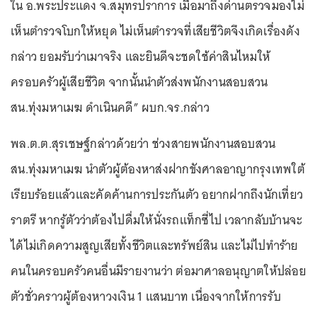
ใน อ.พระประแดง จ.สมุทรปราการ เมื่อมาถึงด่านตรวจมองไม่
เห็นตำรวจโบกให้หยุด ไม่เห็นตำรวจที่เสียชีวิตจึงเกิดเรื่องดัง
กล่าว ยอมรับว่าเมาจริง และยินดีจะชดใช้ค่าสินไหมให้
ครอบครัวผู้เสียชีวิต จากนั้นนำตัวส่งพนักงานสอบสวน
สน.ทุ่งมหาเมฆ ดำเนินคดี” ผบก.จร.กล่าว
พล.ต.ต.สุรเชษฐ์กล่าวด้วยว่า ช่วงสายพนักงานสอบสวน
สน.ทุ่งมหาเมฆ นำตัวผู้ต้องหาส่งฝากขังศาลอาญากรุงเทพใต้
เรียบร้อยแล้วและคัดค้านการประกันตัว อยากฝากถึงนักเที่ยว
ราตรี หากรู้ตัวว่าต้องไปดื่มให้นั่งรถแท็กซี่ไป เวลากลับบ้านจะ
ได้ไม่เกิดความสูญเสียทั้งชีวิตและทรัพย์สิน และไม่ไปทำร้าย
คนในครอบครัวคนอื่นมีรายงานว่า ต่อมาศาลอนุญาตให้ปล่อย
ตัวชั่วคราวผู้ต้องหาวงเงิน 1 แสนบาท เนื่องจากให้การรับ