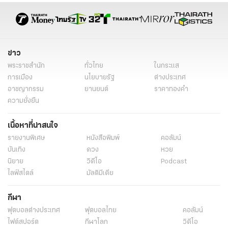
ข่าว
พระราชสำนัก
ทั่วไทย
ในกระแส
การเมือง
นโยบายรัฐ
ต่างประเทศ
อาชญากรรม
ยานยนต์
ราคาทองคำ
ความยั่งยืน
เนื้อหาที่น่าสนใจ
รายงานพิเศษ
หนังสือพิมพ์
คอลัมน์
บันเทิง
ดวง
หวย
นิยาย
วิดีโอ
Podcast
ไลฟ์สไตล์
มัลติมีเดีย
กีฬา
ฟุตบอลต่่างประเทศ
ฟุตบอลไทย
คอลัมน์
ไฟต์สปอร์ต
กีฬาโลก
วิดีโอ