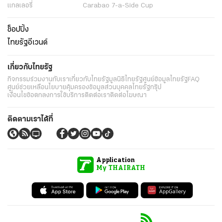
แกลเลอรี่
Carabao 7-a-Side Cup
ช็อปปิ้ง
ไทยรัฐอีเวนต์
เกี่ยวกับไทยรัฐ
กิจกรรม
ร่วมงานกับเรา
เกี่ยวกับไทยรัฐ
มูลนิธิไทยรัฐ
ศูนย์ข้อมูลไทยรัฐ
FAQ
ศูนย์ช่วยเหลือ
นโยบายคุ้มครองข้อมูลส่วนบุคคลไทยรัฐกรุ๊ป
เงื่อนไขข้อตกลงการใช้บริการ
ติดต่อเรา
ติดต่อโฆษณา
ติดตามเราได้ที่
Application
My THAIRATH