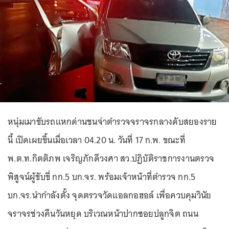
หนุ่มเมาขับรถแหกด่านชนจ่าตำรวจจราจรกลางดับสยองราย
นี้ เปิดเผยขึ้นเมื่อเวลา 04.20 น. วันที่ 17 ก.พ. ขณะที่
พ.ต.ท.กิตติภพ เจริญภักดีวงศา สว.ปฏิบัติราชการงานตรวจ
พิสูจน์ผู้ขับขี่ กก.5 บก.จร. พร้อมเจ้าหน้าที่ตำรวจ กก.5
บก.จร.นำกำลังตั้ง จุดตรวจวัดแอลกอฮอล์ เพื่อควบคุมวินัย
จราจรช่วงคืนวันหยุด บริเวณหน้าปากซอยปลูกจิต ถนน