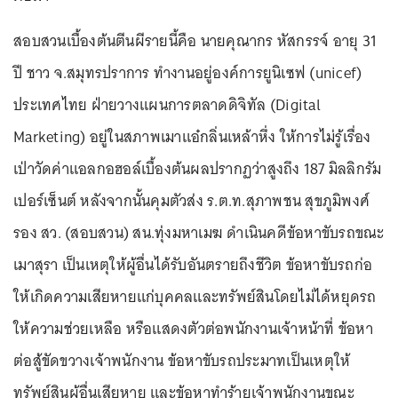
สอบสวนเบื้องต้นตีนผีรายนี้คือ นายคุณากร หัสกรรจ์ อายุ 31
ปี ชาว จ.สมุทรปราการ ทำงานอยู่องค์การยูนิเซฟ (unicef)
ประเทศไทย ฝ่ายวางแผนการตลาดดิจิทัล (Digital
Marketing) อยู่ในสภาพเมาแอ๋กลิ่นเหล้าหึ่ง ให้การไม่รู้เรื่อง
เป่าวัดค่าแอลกอฮอล์เบื้องต้นผลปรากฏว่าสูงถึง 187 มิลลิกรัม
เปอร์เซ็นต์ หลังจากนั้นคุมตัวส่ง ร.ต.ท.สุภาพชน สุขภูมิพงศ์
รอง สว. (สอบสวน) สน.ทุ่งมหาเมฆ ดำเนินคดีข้อหาขับรถขณะ
เมาสุรา เป็นเหตุให้ผู้อื่นได้รับอันตรายถึงชีวิต ข้อหาขับรถก่อ
ให้เกิดความเสียหายแก่บุคคลและทรัพย์สินโดยไม่ได้หยุดรถ
ให้ความช่วยเหลือ หรือแสดงตัวต่อพนักงานเจ้าหน้าที่ ข้อหา
ต่อสู้ขัดขวางเจ้าพนักงาน ข้อหาขับรถประมาทเป็นเหตุให้
ทรัพย์สินผู้อื่นเสียหาย และข้อหาทำร้ายเจ้าพนักงานขณะ