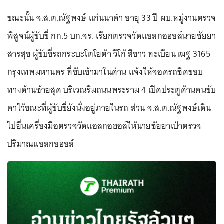
ขณะนั้น จ.ส.ต.ณัฐพงษ์ แก่นนาคำ อายุ 33 ปี ผบ.หมู่งานตรวจ
พิสูจน์ผู้ขับขี่ กก.5 บก.จร. เรียกตรวจวัดแอลกอฮอล์นายชัยยา
สารสุข ผู้ขับขี่รถกระบะโตโยต้า วีโก้ สีขาว ทะเบียน ฒฐ 3165
กรุงเทพมหานคร ที่ขับเข้ามาในด่าน แจ้งให้จอดรถชิดขอบ
ทางด้านซ้ายสุด บริเวณริมถนนพระราม 4 เปิดประตูด้านคนขับ
คาไว้ขณะที่ผู้ขับขี่ยังนั่งอยู่ภายในรถ ส่วน จ.ส.ต.ณัฐพงษ์เดิน
ไปยื่นเครื่องมือตรวจวัดแอลกอฮอล์ให้นายชัยยาเป่าตรวจ
ปริมาณแอลกอฮอล์