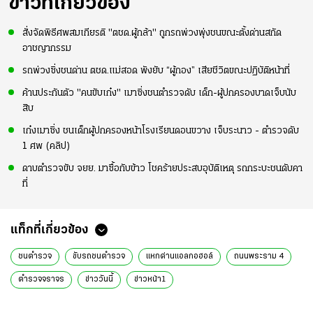
ข่าวที่เกี่ยวข้อง
สั่งจัดพิธีศพสมเกียรติ "ตชด.ผู้กล้า" ถูกรถพ่วงพุ่งชนขณะตั้งด่านสกัด
อาชญากรรม
รถพ่วงซิ่งชนด่าน ตชด.แม่สอด พังยับ “ผู้กอง” เสียชีวิตขณะปฏิบัติหน้าที่
ค้านประกันตัว "คนขับเก๋ง" เมาซิ่งชนตำรวจดับ เด็ก-ผู้ปกครองบาดเจ็บนับ
สิบ
เก๋งเมาซิ่ง ชนเด็กผู้ปกครองหน้าโรงเรียนดอนขวาง เจ็บระนาว - ตำรวจดับ
1 ศพ (คลิป)
ดาบตำรวจขับ จยย. มาซื้อกับข้าว โชคร้ายประสบอุบัติเหตุ รถกระบะชนดับคา
ที่
แท็กที่เกี่ยวข้อง
ชนตำรวจ
ขับรถชนตำรวจ
แหกด่านแอลกอฮอล์
ถนนพระราม 4
ตำรวจจราจร
ข่าววันนี้
ข่าวหน้า1