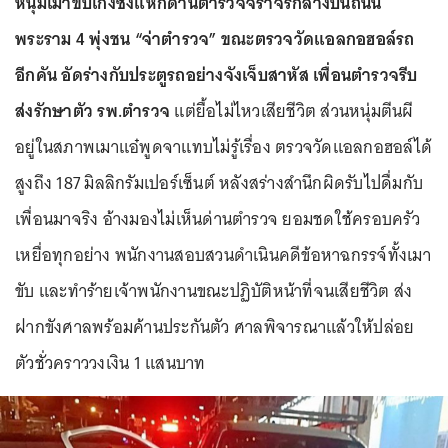
หนุ่มเมาขับเก๋งซิ่งแหกด่านตำรวจจราจรกลางบนถนน
พระราม 4 พุ่งชน “จ่าตำรวจ” ขณะตรวจวัดแอลกอฮอล์รถ
อีกคัน อัดร่างกับประตูรถอย่างจังเจ็บสาหัส เพื่อนตำรวจรีบ
ส่งรักษาตัว รพ.ตำรวจ
แต่ยื้อไม่ไหวเสียชีวิต ส่วนหนุ่มตีนผี
อยู่ในสภาพเมาแอ๋พูดจาแทบไม่รู้เรื่อง ตรวจวัดแอลกอฮอล์ได้
สูงถึง 187 มิลลิกรัมเปอร์เซ็นต์ หลังสร่างสำนึกผิดรับไปดื่มกับ
เพื่อนมาจริง อ้างมองไม่เห็นด่านตำรวจ ยอมชดใช้ครอบครัว
เหยื่อทุกอย่าง พนักงานสอบสวนดำเนินคดีข้อหาฉกรรจ์ทั้งเมา
ขับ และทำร้ายเจ้าพนักงานขณะปฏิบัติหน้าที่จนเสียชีวิต ส่ง
ฝากขังศาลพร้อมค้านประกันตัว ศาลพิจารณาแล้วให้ปล่อย
ตัวชั่วคราววงเงิน 1 แสนบาท