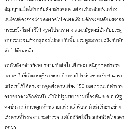
สัญญาณมือให้รถคันดังกล่าวจอด แต่คนขับกลับเร่งเครื่อง
เหมือนต้องการฝ่าจุดตรวจไป จนรถเสียหลักพุ่งชนด้านขวารถ
กระบะโตโยต้า วีโก้ ครูดไปชนร่าง จ.ส.ต.ณัฐพงษ์อัดกับประตู
รถกระบะจนร่างทรุดลงไปกองกับพื้น ประตูรถกระบะถึงกับหัก
พับไปด้านหน้า
รถคันดังกล่าวยังพยายามขับต่อไปเพื่อหลบหนีถูกชุดตำรวจ
บก.จร.ในที่เกิดเหตุขี่รถ จยย.ติดตามไปอย่างรวดเร็ว สามารถ
สกัดรถไว้ได้ห่างจากจุดตั้งด่านเพียง 150 เมตร ขณะที่ตำรวจ
จราจรกลางอีกส่วนรีบเข้าไปปฐมพยายามเบื้องต้น จ.ส.ต.ณัฐ
พงษ์ คาดว่ากระดูกหักหลายแห่ง แล้วรีบนำตัวส่งรักษาอย่าง
เร่งด่วนที่โรงพยาบาลตำรวจ แต่ยื้อชีวิตไม่ไหวเสียชีวิตในเวลา
ต่อมา