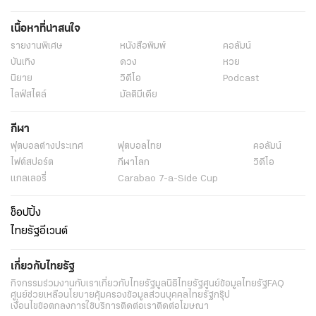
เนื้อหาที่น่าสนใจ
รายงานพิเศษ
หนังสือพิมพ์
คอลัมน์
บันเทิง
ดวง
หวย
นิยาย
วิดีโอ
Podcast
ไลฟ์สไตล์
มัลติมีเดีย
กีฬา
ฟุตบอลต่่างประเทศ
ฟุตบอลไทย
คอลัมน์
ไฟต์สปอร์ต
กีฬาโลก
วิดีโอ
แกลเลอรี่
Carabao 7-a-Side Cup
ช็อปปิ้ง
ไทยรัฐอีเวนต์
เกี่ยวกับไทยรัฐ
กิจกรรม
ร่วมงานกับเรา
เกี่ยวกับไทยรัฐ
มูลนิธิไทยรัฐ
ศูนย์ข้อมูลไทยรัฐ
FAQ
ศูนย์ช่วยเหลือ
นโยบายคุ้มครองข้อมูลส่วนบุคคลไทยรัฐกรุ๊ป
เงื่อนไขข้อตกลงการใช้บริการ
ติดต่อเรา
ติดต่อโฆษณา