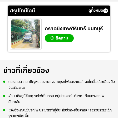
สรุปไทม์ไลน์
ดูทั้งหมด
กราดยิงเทพศิรินทร์ นนทบุรี
ติดตาม
ข่าวที่เกี่ยวข้อง
กมธ.คมนาคม เชิญหน่วยงานแจงเหตุรถไฟชนรถเมล์ เผยไทม์ไลน์ละเอียดยิบ
วินาทีมรณะ
ด่วน เกิดอุบัติเหตุ รถไฟเฉี่ยวชน หนุ่มไรเดอร์ บริเวณเลียบทางรถไฟ
มักกะสัน
แจ้งข้อหาคนขับรถไฟ ประมาททำผู้อื่นเสียชีวิต-เจ็บสาหัส เร่งรวบรวมหลัก
ฐานเอาผิดเพิ่ม