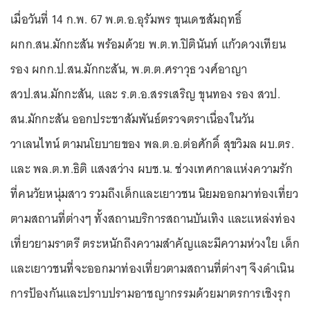
เมื่อวันที่ 14 ก.พ. 67 พ.ต.อ.อุรัมพร ขุนเดชสัมฤทธิ์
ผกก.สน.มักกะสัน พร้อมด้วย พ.ต.ท.ปิตินันท์ แก้วดวงเทียน
รอง ผกก.ป.สน.มักกะสัน, พ.ต.ต.ศราวุธ วงศ์อาญา
สวป.สน.มักกะสัน, และ ร.ต.อ.สรรเสริญ ขุนทอง รอง สวป.
สน.มักกะสัน ออกประชาสัมพันธ์ตรวจตราเนื่องในวัน
วาเลนไทน์ ตามนโยบายของ พล.ต.อ.ต่อศักดิ์ สุขวิมล ผบ.ตร.
และ พล.ต.ท.ธิติ แสงสว่าง ผบช.น. ช่วงเทศกาลแห่งความรัก
ที่คนวัยหนุ่มสาว รวมถึงเด็กและเยาวชน นิยมออกมาท่องเที่ยว
ตามสถานที่ต่างๆ ทั้งสถานบริการสถานบันเทิง และแหล่งท่อง
เที่ยวยามราตรี ตระหนักถึงความสำคัญและมีความห่วงใย เด็ก
และเยาวชนที่จะออกมาท่องเที่ยวตามสถานที่ต่างๆ จึงดำเนิน
การป้องกันและปราบปรามอาชญากรรมด้วยมาตรการเชิงรุก