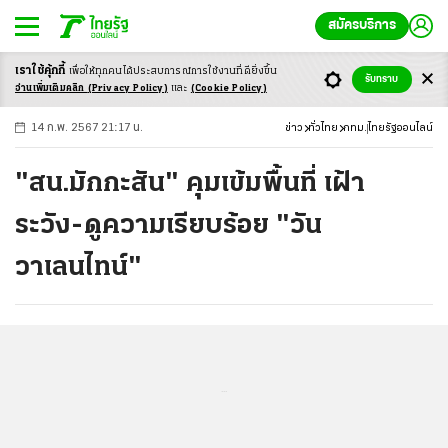
สมัครบริการ
เราใช้คุ้กกี้
เพื่อให้ทุกคนได้ประสบ
การณ์การใช้งานที่ดียิ่งขึ้น
+
ก
ก
-ก
รับทราบ
อ่านเพิ่มเติมคลิก
(Privacy Policy)
และ
(Cookie Policy)
14 ก.พ. 2567 21:17 น.
ข่าว
ทั่วไทย
กทม.
ไทยรัฐออนไลน์
"สน.มักกะสัน" คุมเข้มพื้นที่ เฝ้า
ระวัง-ดูความเรียบร้อย "วัน
วาเลนไทน์"
...