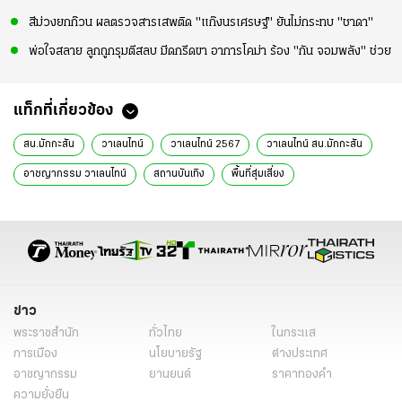
สีม่วงยกก๊วน ผลตรวจสารเสพติด "แก๊งนรเศรษฐ์" ยันไม่กระทบ "ชาดา"
พ่อใจสลาย ลูกถูกรุมตีสลบ มีดกรีดขา อาการโคม่า ร้อง "กัน จอมพลัง" ช่วย
แท็กที่เกี่ยวข้อง
สน.มักกะสัน
วาเลนไทน์
วาเลนไทน์ 2567
วาเลนไทน์ สน.มักกะสัน
อาชญากรรม วาเลนไทน์
สถานบันเทิง
พื้นที่สุ่มเสี่ยง
โรงแรมม่านรูด
ผับ
บาร์
อาชญากรรมเด็กเยาวชน
อาชญากรรม
กทม.
ข่าวทั่วไป
ข่าว
พระราชสำนัก
ทั่วไทย
ในกระแส
การเมือง
นโยบายรัฐ
ต่างประเทศ
อาชญากรรม
ยานยนต์
ราคาทองคำ
ความยั่งยืน