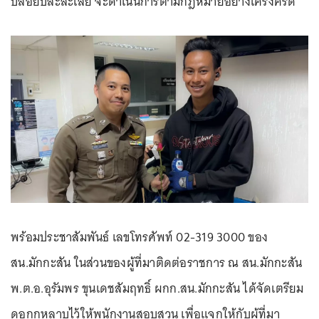
ปล่อยปละละเลย จะดำเนินการตามกฎหมายอย่างเคร่งครัด
พร้อมประชาสัมพันธ์ เลขโทรศัพท์ 02-319 3000 ของ
สน.มักกะสัน ในส่วนของผู้ที่มาติดต่อราชการ ณ สน.มักกะสัน
พ.ต.อ.อุรัมพร ขุนเดชสัมฤทธิ์ ผกก.สน.มักกะสัน ได้จัดเตรียม
ดอกกุหลาบไว้ให้พนักงานสอบสวน เพื่อแจกให้กับผู้ที่มา