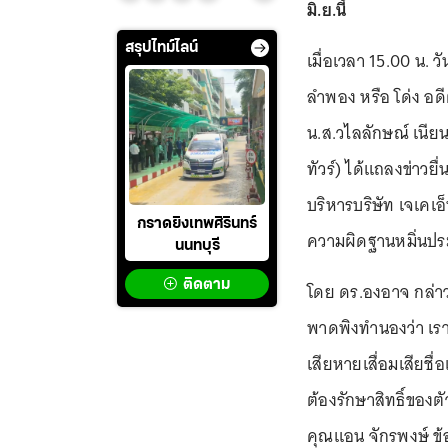
มิ.ย.นี้
สรุปไทม์ไลน์
เมื่อเวลา 15.00 น. ว
ลำพอง หรือ โด่ง อดี
น.ส.วไลลักษณ์ เนียน
ทัวร์) ได้แถลงข่าวยื
บริหารบริษัท เจเคเอ
กราดยิงเทพศิรินทร์
ความผิดฐานหมิ่นประ
นนทบุรี
ติดตาม
โดย ดร.องอาจ กล่าวว่
พาดพิงทำนองว่า เรา
เสียหายเสื่อมเสียชื
ต้องรักษาสิทธิ์ของตั
คุณแอน จักรพงษ์ ข้