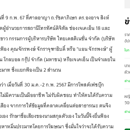
ันที่ 9 ก.พ. 67 ที่ศาลอาญา ถ.รัชดาภิเษก ดร.องอาจ สิงห์
ข
ตผู้อำนวยการสถานีโทรทัศน์ดิจิทัล ช่องเจเคเอ็น 18 และ
ราค
ขาว กรรมการผู้บริหารบริษัท ไทยเดสติเนชั่น จำกัด (บริษัท
อัป
่นฟ้อง คุณจักรพงษ์ จักราจุฑาธิบดิ์ หรือ "แอน จักรพงษ์" ผู้
กี่
ในก
็น โกลบอล กรุ๊ป จำกัด (มหาชน) หรือเจเคเอ็น เป็นจำเลยใน
นาย
มาท ซึ่งแยกฟ้องเป็น 2 สำนวน
ตัว
ต้
ต่า
า เมื่อวันที่ 30 ม.ค.-2 ก.พ. 2567 มีการโพสต์เฟซบุ๊ก
กัง
ไม่มีความเป็นมืออาชีพ ไม่รับผิดชอบ ทำให้ตนได้รับความ
หญ
วิน
่อเสียง จากการให้ข้อมูลที่คลาดเคลื่อนต่อสาธารณะ ตนจึง
มดล
ต่า
วเอง รักษาชื่อเสียงของนามสกุลตัวเอง ในวันนี้จึงยื่นฟ้อง
อหาหมิ่นประมาทโดยการโฆษณา ซึ่งมั่นใจว่าจะได้รับความ