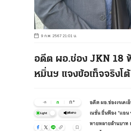
9 ก.พ. 2567 21:01 น.
อดีต ผอ.ช่อง JKN 18 ฟ
หมิ่นฯ แจงข้อเท็จจริงโต้
อดีต ผอ.ช่องเจเคเอ็
+
ก
ก
-ก
เนชั่น ยื่นฟ้อง "แอน
ฟังข่าว
Light
หายหลายล้านบาท ยัน