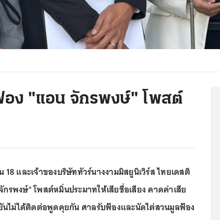
้อง "แอน จักรพงษ์" โพสต์
น 18 และเจ้าของบริษัททัวร์นางงามมิสยูนิเวิร์ส ไทยเดสติ
 จักรพงษ์" โพสต์หมิ่นประมาทให้เสียชื่อเสียง คาดค่าเสีย
ไม่ได้ติดต่อพูดคุยกัน ศาลรับฟ้องและนัดไต่สวนมูลฟ้อง