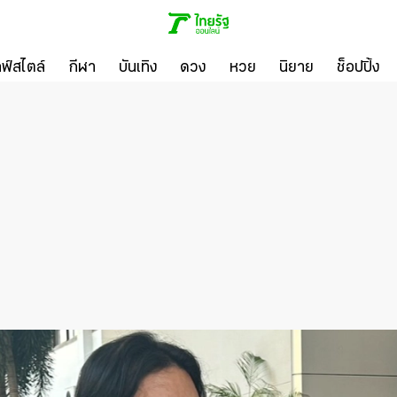
ลฟ์สไตล์
กีฬา
บันเทิง
ดวง
หวย
นิยาย
ช็อปปิ้ง