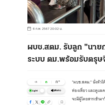
6 ก.พ. 2567 20:02 น.
ผบช.สตม. รับลูก "นายก
ระบบ ตม.พร้อมรับตรุษจ
"ผบช.สตม." นั่งหัว
+
ก
ก
-ก
ท่องเที่ยว และดูแล
ฟังข่าว
Light
จะมีผู้โดยสารเข้ามา