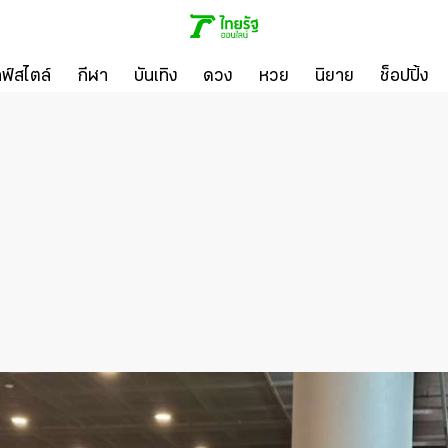
ลฟ์สไตล์
กีฬา
บันเทิง
ดวง
หวย
นิยาย
ช็อปปิ้ง