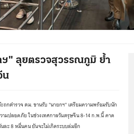
ฯ" ลุยตรวจสุวรรณภูมิ ย้ำ
ีน
โต๊ะถกตำรวจ ตม. ขานรับ "นายกฯ" เตรียมความพร้อมรับนัก
ความปลอดภัย ในช่วงเทศกาลวันตรุษจีน 8-14 ก.พ.นี้ คาด
วันละ 8 หมื่นคน ยันจะไม่เกิดระบบล่มอีก