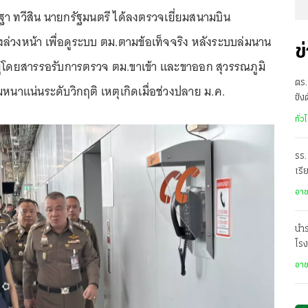
า ทวีสิน นายกรัฐมนตรี ได้ลงตรวจเยี่ยมสนามบิน
งล่วงหน้า เพื่อดูระบบ ตม.ตามข้อเท็จจริง หลังระบบล่มนาน
ข
ผู้โดยสารรอรับการตรวจ ตม.ขาเข้า และขาออก สุวรรณภูมิ
ตร.
หนาแน่นระดับวิกฤติ เหตุเกิดเมื่อช่วงปลาย ม.ค.
ขัง
อั
ทั่ว
รร.
เรี
ราด
อา
นำร
โรง
อา