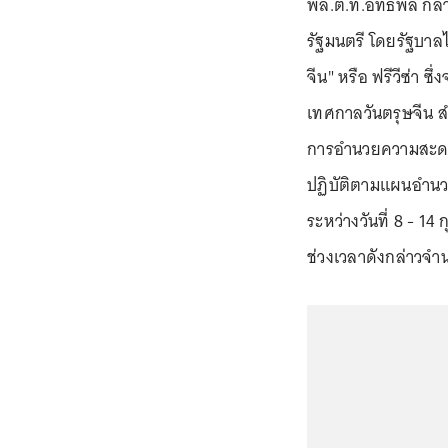
พล.ต.ท.อิทธิพล กล่
รัฐมนตรี โดยรัฐบาล
จีน" หรือ ฟรีวีซ่า ซ
เทศกาลวันตรุษจีน 
การอำนวยความสะดวกด
ปฏิบัติตามแผนอำนว
ระหว่างวันที่ 8 - 14
ช่วงเวลาดังกล่าวจ