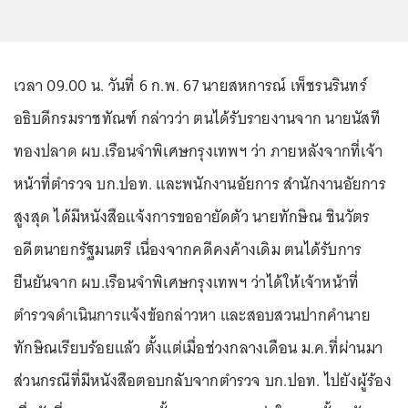
เวลา 09.00 น. วันที่ 6 ก.พ. 67 นายสหการณ์ เพ็ชรนรินทร์
อธิบดีกรมราชทัณฑ์ กล่าวว่า ตนได้รับรายงานจาก นายนัสที
ทองปลาด ผบ.เรือนจำพิเศษกรุงเทพฯ ว่า ภายหลังจากที่เจ้า
หน้าที่ตำรวจ บก.ปอท. และพนักงานอัยการ สำนักงานอัยการ
สูงสุด ได้มีหนังสือแจ้งการขออายัดตัว นายทักษิณ ชินวัตร
อดีตนายกรัฐมนตรี เนื่องจากคดีคงค้างเดิม ตนได้รับการ
ยืนยันจาก ผบ.เรือนจำพิเศษกรุงเทพฯ ว่าได้ให้เจ้าหน้าที่
ตำรวจดำเนินการแจ้งข้อกล่าวหา และสอบสวนปากคำนาย
ทักษิณเรียบร้อยแล้ว ตั้งแต่เมื่อช่วงกลางเดือน ม.ค.ที่ผ่านมา
ส่วนกรณีที่มีหนังสือตอบกลับจากตำรวจ บก.ปอท. ไปยังผู้ร้อง