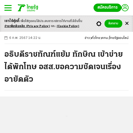
สมัครบริการ
เราใช้คุ้กกี้
เพื่อให้ทุกคนได้ประสบ
การณ์การใช้งานที่ดียิ่งขึ้น
+
ก
ก
-ก
รับทราบ
อ่านเพิ่มเติมคลิก
(Privacy Policy)
และ
(Cookie Policy)
6 ก.พ. 2567 14:22 น.
ข่าว
ทั่วไทย
กทม.
ไทยรัฐออนไลน์
อธิบดีราชทัณฑ์แย้ม ทักษิณ เข้าข่าย
ได้พักโทษ อสส.ขอความชัดเจนเรื่อง
อายัดตัว
...