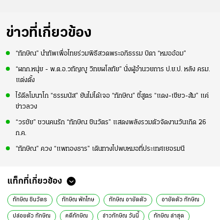
ข่าวที่เกี่ยวข้อง
“ทักษิณ” นำทัพเพื่อไทยร่วมพิธีสวดพระอภิธรรม บิดา “หมออ้อม”
“ผกก.หนุ่ย - พ.ต.อ.วทัญญู วิทยผโลทัย” นั่งผู้อำนวยการ ป.ย.ป. หลัง ครม.
แต่งตั้ง
ไร้ดีลโมนาโก “ธรรมนัส” ยันไม่ได้เจอ “ทักษิณ” ชี้สูตร “แดง-เขียว-ส้ม” แค่
ข่าวลวง
“วรชัย” ชวนคนรัก “ทักษิณ ชินวัตร” แสดงพลังรวมตัวจัดงานวันเกิด 26
ก.ค.
“ทักษิณ” ควง “แพทองธาร” เดินทางไปพบหมอที่ประเทศเยอรมนี
แท็กที่เกี่ยวข้อง
ทักษิณ ชินวัตร
ทักษิณ พักโทษ
ทักษิณ อายัดตัว
อายัดตัว ทักษิณ
ปล่อยตัว ทักษิณ
คดีทักษิณ
ข่าวทักษิณ วันนี้
ทักษิณ ล่าสุด