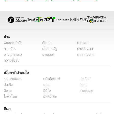
ข่าววันนี้
ข่าว
พระราชสำนัก
ทั่วไทย
ในกระแส
การเมือง
นโยบายรัฐ
ต่างประเทศ
อาชญากรรม
ยานยนต์
ราคาทองคำ
ความยั่งยืน
เนื้อหาที่น่าสนใจ
รายงานพิเศษ
หนังสือพิมพ์
คอลัมน์
บันเทิง
ดวง
หวย
นิยาย
วิดีโอ
Podcast
ไลฟ์สไตล์
มัลติมีเดีย
กีฬา