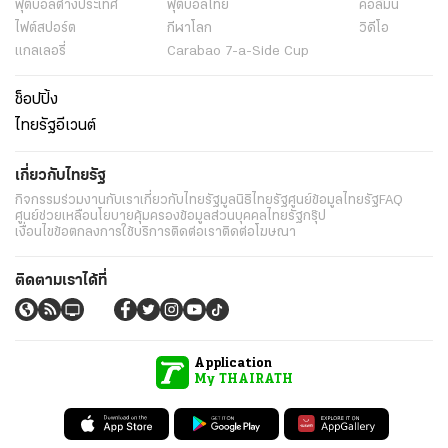
ฟุตบอลต่่างประเทศ
ฟุตบอลไทย
คอลัมน์
ไฟต์สปอร์ต
กีฬาโลก
วิดีโอ
แกลเลอรี่
Carabao 7-a-Side Cup
ช็อปปิ้ง
ไทยรัฐอีเวนต์
เกี่ยวกับไทยรัฐ
กิจกรรม
ร่วมงานกับเรา
เกี่ยวกับไทยรัฐ
มูลนิธิไทยรัฐ
ศูนย์ข้อมูลไทยรัฐ
FAQ
ศูนย์ช่วยเหลือ
นโยบายคุ้มครองข้อมูลส่วนบุคคลไทยรัฐกรุ๊ป
เงื่อนไขข้อตกลงการใช้บริการ
ติดต่อเรา
ติดต่อโฆษณา
ติดตามเราได้ที่
Application
My THAIRATH