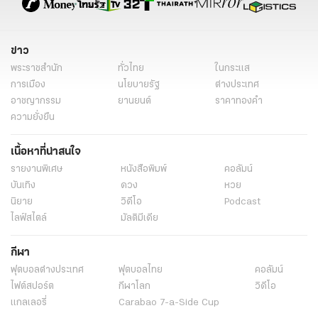
ข่าว
พระราชสำนัก
ทั่วไทย
ในกระแส
การเมือง
นโยบายรัฐ
ต่างประเทศ
อาชญากรรม
ยานยนต์
ราคาทองคำ
ความยั่งยืน
เนื้อหาที่น่าสนใจ
รายงานพิเศษ
หนังสือพิมพ์
คอลัมน์
บันเทิง
ดวง
หวย
นิยาย
วิดีโอ
Podcast
ไลฟ์สไตล์
มัลติมีเดีย
กีฬา
ฟุตบอลต่่างประเทศ
ฟุตบอลไทย
คอลัมน์
ไฟต์สปอร์ต
กีฬาโลก
วิดีโอ
แกลเลอรี่
Carabao 7-a-Side Cup