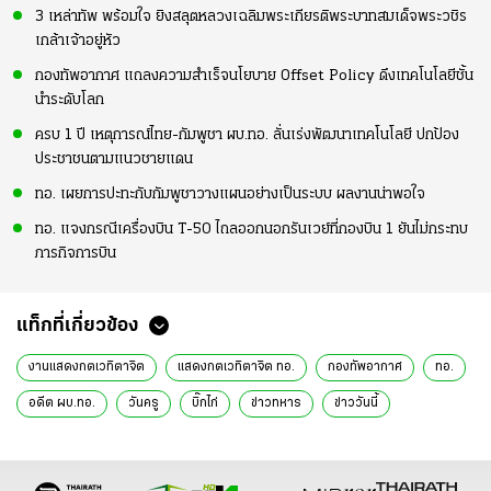
3 เหล่าทัพ พร้อมใจ ยิงสลุตหลวงเฉลิมพระเกียรติพระบาทสมเด็จพระวชิร
เกล้าเจ้าอยู่หัว
กองทัพอากาศ แถลงความสำเร็จนโยบาย Offset Policy ดึงเทคโนโลยีชั้น
นำระดับโลก
ครบ 1 ปี เหตุการณ์ไทย-กัมพูชา ผบ.ทอ. ลั่นเร่งพัฒนาเทคโนโลยี ปกป้อง
ประชาชนตามแนวชายแดน
ทอ. เผยการปะทะกับกัมพูชาวางแผนอย่างเป็นระบบ ผลงานน่าพอใจ
ทอ. แจงกรณีเครื่องบิน T-50 ไถลออกนอกรันเวย์ที่กองบิน 1 ยันไม่กระทบ
ภารกิจการบิน
แท็กที่เกี่ยวข้อง
งานแสดงกตเวทิตาจิต
แสดงกตเวทิตาจิต ทอ.
กองทัพอากาศ
ทอ.
อดีต ผบ.ทอ.
วันครู
บิ๊กไก่
ข่าวทหาร
ข่าววันนี้
ข่าวทั่วไป