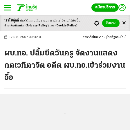
สมัครบริการ
เราใช้คุ้กกี้
เพื่อให้ทุกคนได้ประสบ
การณ์การใช้งานที่ดียิ่งขึ้น
+
ก
ก
-ก
รับทราบ
อ่านเพิ่มเติมคลิก
(Privacy Policy)
และ
(Cookie Policy)
17 ม.ค. 2567 09:42 น.
ข่าว
ทั่วไทย
กทม.
ไทยรัฐออนไลน์
ผบ.ทอ. ปลื้มยึดวันครู จัดงานแสดง
กตเวทิตาจิต อดีต ผบ.ทอ.เข้าร่วมงาน
อื้อ
...