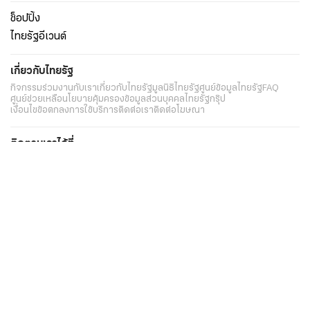
ช็อปปิ้ง
ไทยรัฐอีเวนต์
เกี่ยวกับไทยรัฐ
กิจกรรม
ร่วมงานกับเรา
เกี่ยวกับไทยรัฐ
มูลนิธิไทยรัฐ
ศูนย์ข้อมูลไทยรัฐ
FAQ
ศูนย์ช่วยเหลือ
นโยบายคุ้มครองข้อมูลส่วนบุคคลไทยรัฐกรุ๊ป
เงื่อนไขข้อตกลงการใช้บริการ
ติดต่อเรา
ติดต่อโฆษณา
ติดตามเราได้ที่
Application
My THAIRATH