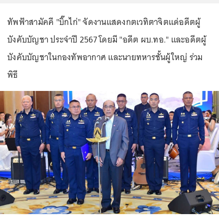
ทัพฟ้าสามัคคี "บิ๊กไก่" จัดงานแสดงกตเวทิตาจิตแด่อดีตผู้
บังคับบัญชา ประจำปี 2567 โดยมี "อดีต ผบ.ทอ." และอดีตผู้
บังคับบัญชาในกองทัพอากาศ และนายทหารชั้นผู้ใหญ่ ร่วม
พิธี