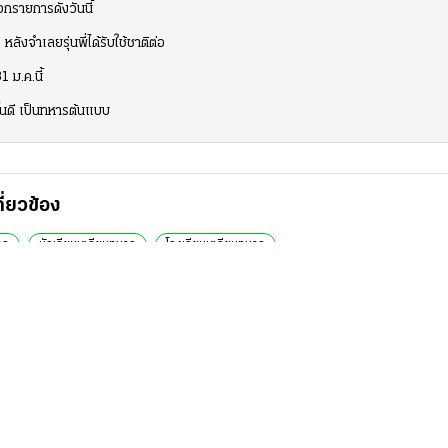
กรายการดังวันนี้
หลังจำเลยรุ่นพี่ได้รับใช้ชาติต่อ
 ม.ค.นี้
้นดี เป็นทหารต้นแบบ
กี่ยวข้อง
าร
นักเรียนเตรียมทหาร
โรงเรียนเตรียมทหาร
หาที่น่าสนใจ
กีฬา