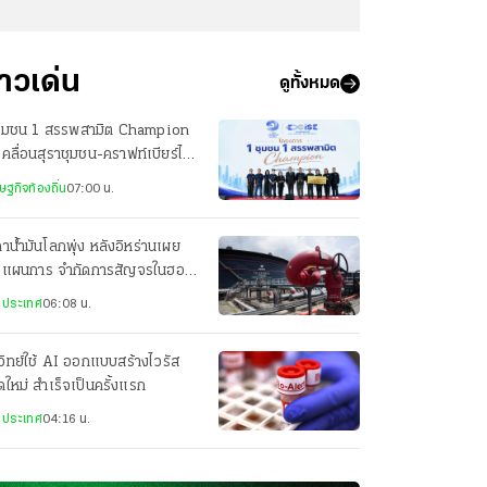
่าวเด่น
ดูทั้งหมด
ชุมชน 1 สรรพสามิต Champion
เคลื่อนสุราชุมชน-คราฟท์เบียร์ไทย
ความยั่งยืน
ษฐกิจท้องถิ่น
07:00 น.
าน้ำมันโลกพุ่ง หลังอิหร่านเผย
างแผนการ จำกัดการสัญจรในฮอร์
งประเทศ
06:08 น.
วิทย์ใช้ AI ออกแบบสร้างไวรัส
ดใหม่ สำเร็จเป็นครั้งแรก
งประเทศ
04:16 น.