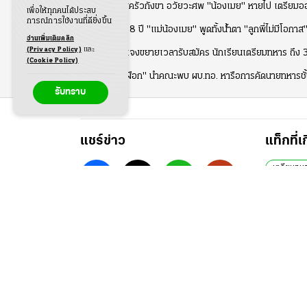
ครอบครัวกังขา อวัยวะศพ "น้องเมย" หายไป เตรียมออ
เพื่อให้ทุกคนได้ประสบ
การณ์การใช้งานที่ดียิ่งขึ้น
ช้ำมา 8 ปี "แม่น้องเมย" พูดทั้งน้ำตา "ลูกพี่ไม่มีโอกาส" 
อ่านเพิ่มเติมคลิก
(Privacy Policy)
และ
ทบ. แจงขยายเวลารับสมัคร นักเรียนเตรียมทหาร ถึง 31
(Cookie Policy)
"บิ๊กเผือก" นำคณะพบ ผบ.ทอ. หารือการคัดนายทหารชั
รับทราบ
แชร์ข่าว
แท็กที่เ
เตรียมทห
ข่าว
เนื้อ