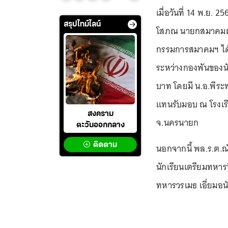
เมื่อวันที่ 14 พ.ย. 2
สรุปไทม์ไลน์
โสภณ นายกสมาคมผู
กรรมการสมาคมฯ ได้ม
ระหว่างกองพันของนัก
บาท โดยมี น.อ.พีระพ
แทนรับมอบ ณ โรงเร
สงคราม
จ.นครนายก
ตะวันออกกลาง
ติดตาม
นอกจากนี้ พล.ร.ต.ณ
นักเรียนเตรียมทหารท
ทหารวรเมธ เอี่ยมอนัน