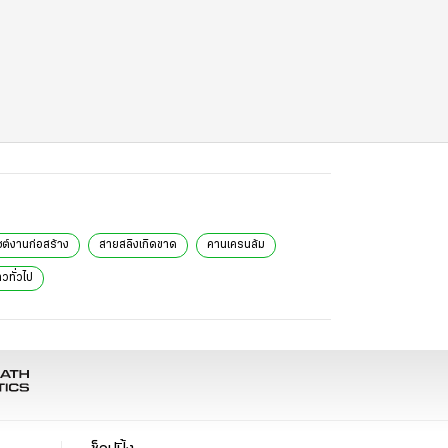
ซต์งานก่อสร้าง
สายสลิงเกิดขาด
คานเครนล้ม
าวทั่วไป