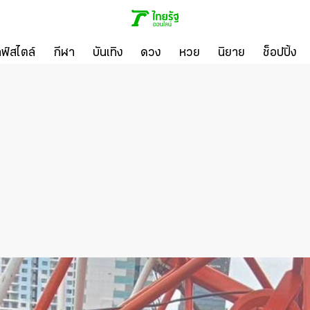
ลฟ์สไตล์
กีฬา
บันเทิง
ดวง
หวย
นิยาย
ช็อปปิ้ง