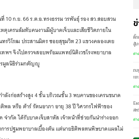
ันที่ 10 ก.ย. 66 ร.ต.อ.ทรงธรรม วรพันธุ์ รอง สว.สอบสวน
ข
เหตุเครนล้มทับคนงานมีผู้บาดเจ็บและเสียชีวิตภายใน
ติ๊
ินทรวิโรฒ ประสานมิตร ซอยสุขุมวิท 23 แขวงคลองเตย
สู้
ุงเทพฯ จึงไปตรวจสอบพร้อมแพทย์นิติเวชโรงพยาบาล
ต่า
มูลนิธิร่วมกตัญญู
กบฏ
เย
ต่า
รกำลังก่อสร้างสูง 4 ชั้น บริเวณชั้น 3 พบคานของเครนขนาด
Ea
ิติพล หรือ ต้าร์ รัตนอาภา อายุ 38 ปี วิศวกรไฟฟ้าของ
สหร
ิร์ค จำกัด ได้รับบาดเจ็บสาหัส เจ้าหน้าที่ช่วยกันนำร่างออก
ต่า
ำการปฐมพยาบาลเบื้องต้น แต่นายธิติพลทนพิษบาดแผลไม่