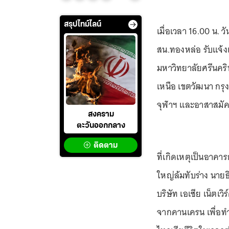
สรุปไทม์ไลน์
เมื่อเวลา 16.00 น. ว
สน.ทองหล่อ รับแจ้ง
มหาวิทยาลัยศรีนคร
เหนือ เขตวัฒนา กร
จุฬาฯ และอาสาสมัคร
สงคราม
ตะวันออกกลาง
ติดตาม
ที่เกิดเหตุเป็นอาคา
ใหญ่ล้มทับร่าง นายธ
บริษัท เอเซีย เน็ตเว
จากคานเครน เพื่อท