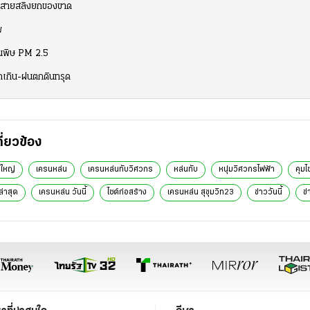
ย. สายสลิงยกของขาด
พ
ุ่นพิษ PM 2.5
นักเกิน-ฝนตกดินทรุด
กี่ยวข้อง
ใหญ่
เครนหล่น
เครนหล่นทับวิศวกร
หล่นทับ
หนุ่มวิศวกรไฟฟ้า
คุมไ
ล่าสุด
เครนหล่น วันนี้
ไซต์ก่อสร้าง
เครนหล่น สุขุมวิท23
ข่าววันนี้
ข่