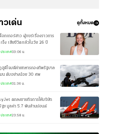
่าวเด่น
ดูทั้งหมด
กต็อกเกอร์สาว ผู้แชร์เรื่องราวการ
มะเร็ง เสียชีวิตแล้วในวัย 26 ปี
งประเทศ
03:06 น.
ฮูตีโจมตีค่ายทหารกองทัพรัฐบาล
เมน ดับอย่างน้อย 30 ศพ
งประเทศ
01:36 น.
syJet ตกลงขายกิจการให้บริษัท
ัฐฯ มูลค่า 5.7 พันล้านปอนด์
งประเทศ
23:58 น.