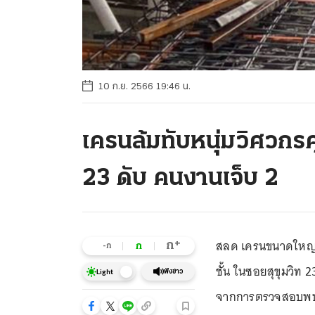
10 ก.ย. 2566 19:46 น.
เครนล้มทับหนุ่มวิศวกรค
23 ดับ คนงานเจ็บ 2
สลด เครนขนาดใหญ่ล้
+
ก
ก
-ก
ชั้น ในซอยสุขุมวิท 
ฟังข่าว
Light
จากการตรวจสอบพบว