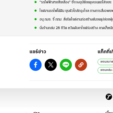
"รถไฟฟ้าสายสีเหลือง" ชี้แจงอุบัติเหตุเครนตกใส่จย
ไซต์งานรถไฟใต้ดิน ยุบตัวใกล้กรุงโซล ทางการสั่งอพย
อนุ กมธ. จี้ กทม. สั่งปิดไซต์งานก่อสร้างต้นเหตุปล่อยฝ
นั่งร้านถล่ม 28 ชีวิต หวิดดับคาไซต์ก่อสร้าง คาดน้ำห
แชร์ข่าว
แท็กที่เ
เครนขนาด
เครนหล่น 