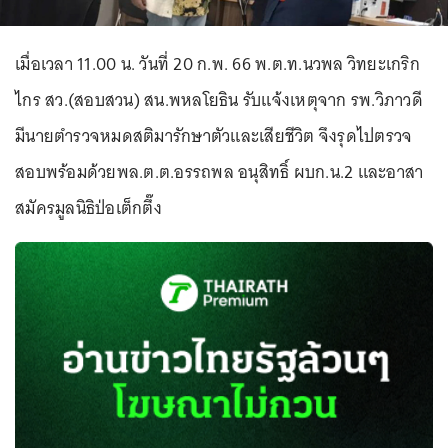
เมื่อเวลา 11.00 น. วันที่ 20 ก.พ. 66 พ.ต.ท.นวพล วิทยะเกริก
ไกร สว.(สอบสวน) สน.พหลโยธิน รับแจ้งเหตุจาก รพ.วิภาวดี
มีนายตำรวจหมดสติมารักษาตัวและเสียชีวิต จึงรุดไปตรวจ
สอบพร้อมด้วยพล.ต.ต.อรรถพล อนุสิทธิ์ ผบก.น.2 และอาสา
สมัครมูลนิธิป่อเต็กตึ๊ง