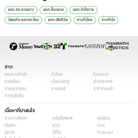
ผกก.สภ.ลาดยาว
ผกก.ช็อกตาย
ผกก.หัวใจวาย
วัฒนกิจ เฉลาประโคน
ผกก.เสียชีวิต
ข่าวทั่วไทย
ข่าวทั่วไป
ข่าว
พระราชสำนัก
ทั่วไทย
ในกระแส
การเมือง
นโยบายรัฐ
ต่างประเทศ
อาชญากรรม
ยานยนต์
ราคาทองคำ
ความยั่งยืน
เนื้อหาที่น่าสนใจ
รายงานพิเศษ
หนังสือพิมพ์
คอลัมน์
บันเทิง
ดวง
หวย
นิยาย
วิดีโอ
Podcast