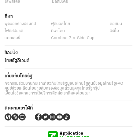
ไลฟ์สไตล์
มัลติมีเดีย
กีฬา
ฟุตบอลต่่างประเทศ
ฟุตบอลไทย
คอลัมน์
ไฟต์สปอร์ต
กีฬาโลก
วิดีโอ
แกลเลอรี่
Carabao 7-a-Side Cup
ช็อปปิ้ง
ไทยรัฐอีเวนต์
เกี่ยวกับไทยรัฐ
กิจกรรม
ร่วมงานกับเรา
เกี่ยวกับไทยรัฐ
มูลนิธิไทยรัฐ
ศูนย์ข้อมูลไทยรัฐ
FAQ
ศูนย์ช่วยเหลือ
นโยบายคุ้มครองข้อมูลส่วนบุคคลไทยรัฐกรุ๊ป
เงื่อนไขข้อตกลงการใช้บริการ
ติดต่อเรา
ติดต่อโฆษณา
ติดตามเราได้ที่
Application