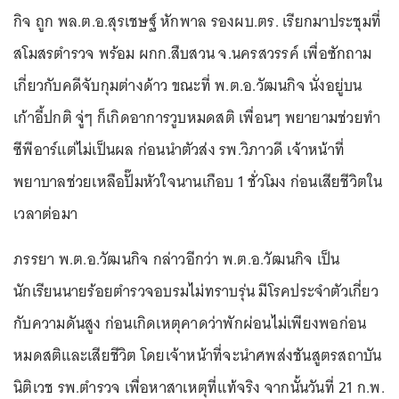
กิจ ถูก พล.ต.อ.สุรเชษฐ์ หักพาล รองผบ.ตร. เรียกมาประชุมที่
สโมสรตำรวจ พร้อม ผกก.สืบสวน จ.นครสวรรค์ เพื่อซักถาม
เกี่ยวกับคดีจับกุมต่างด้าว ขณะที่ พ.ต.อ.วัฒนกิจ นั่งอยู่บน
เก้าอี้ปกติ จู่ๆ ก็เกิดอาการวูบหมดสติ เพื่อนๆ พยายามช่วยทำ
ซีพีอาร์แต่ไม่เป็นผล ก่อนนำตัวส่ง รพ.วิภาวดี เจ้าหน้าที่
พยาบาลช่วยเหลือปั๊มหัวใจนานเกือบ 1 ชั่วโมง ก่อนเสียชีวิตใน
เวลาต่อมา
ภรรยา พ.ต.อ.วัฒนกิจ กล่าวอีกว่า พ.ต.อ.วัฒนกิจ เป็น
นักเรียนนายร้อยตำรวจอบรมไม่ทราบรุ่น มีโรคประจำตัวเกี่ยว
กับความดันสูง ก่อนเกิดเหตุคาดว่าพักผ่อนไม่เพียงพอก่อน
หมดสติและเสียชีวิต โดยเจ้าหน้าที่จะนำศพส่งชันสูตรสถาบัน
นิติเวช รพ.ตำรวจ เพื่อหาสาเหตุที่แท้จริง จากนั้นวันที่ 21 ก.พ.