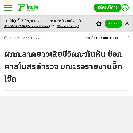
สมัครบริการ
เราใช้คุ้กกี้
เพื่อให้ทุกคนได้ประสบ
การณ์การใช้งานที่ดียิ่งขึ้น
+
ก
ก
-ก
รับทราบ
อ่านเพิ่มเติมคลิก
(Privacy Policy)
และ
(Cookie Policy)
20 ก.พ. 2566 14:27 น.
ข่าว
ทั่วไทย
กทม.
ไทยรัฐออนไลน์
ผกก.ลาดยาวเสียชีวิตกะทันหัน ช็อก
คาสโมสรตำรวจ ขณะรอรายงานบิ๊ก
โจ๊ก
...