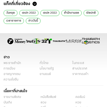
แท็กที่เกี่ยวข้อง
วันหยุด
เอเปก 2022
เอเปค 2022
สำนักงานเขต
เปิดปกติ
เวลาราชการ
ข่าววันนี้
ข่าว
พระราชสำนัก
ทั่วไทย
ในกระแส
การเมือง
นโยบายรัฐ
ต่างประเทศ
อาชญากรรม
ยานยนต์
ราคาทองคำ
ความยั่งยืน
เนื้อหาที่น่าสนใจ
รายงานพิเศษ
หนังสือพิมพ์
คอลัมน์
บันเทิง
ดวง
หวย