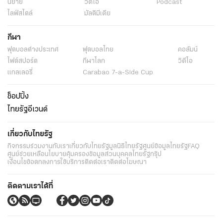
นิยาย
วิดีโอ
Podcast
ไลฟ์สไตล์
มัลติมีเดีย
กีฬา
ฟุตบอลต่่างประเทศ
ฟุตบอลไทย
คอลัมน์
ไฟต์สปอร์ต
กีฬาโลก
วิดีโอ
แกลเลอรี่
Carabao 7-a-Side Cup
ช็อปปิ้ง
ไทยรัฐอีเวนต์
เกี่ยวกับไทยรัฐ
กิจกรรม
ร่วมงานกับเรา
เกี่ยวกับไทยรัฐ
มูลนิธิไทยรัฐ
ศูนย์ข้อมูลไทยรัฐ
FAQ
ศูนย์ช่วยเหลือ
นโยบายคุ้มครองข้อมูลส่วนบุคคลไทยรัฐกรุ๊ป
เงื่อนไขข้อตกลงการใช้บริการ
ติดต่อเรา
ติดต่อโฆษณา
ติดตามเราได้ที่