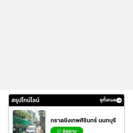
...
สรุปไทม์ไลน์
ดูทั้งหมด
กราดยิงเทพศิรินทร์ นนทบุรี
ติดตาม