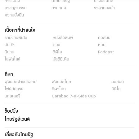
การเมือง
นโยบายรัฐ
ต่างประเทศ
อาชญากรรม
ยานยนต์
ราคาทองคำ
ความยั่งยืน
เนื้อหาที่น่าสนใจ
รายงานพิเศษ
หนังสือพิมพ์
คอลัมน์
บันเทิง
ดวง
หวย
นิยาย
วิดีโอ
Podcast
ไลฟ์สไตล์
มัลติมีเดีย
กีฬา
ฟุตบอลต่่างประเทศ
ฟุตบอลไทย
คอลัมน์
ไฟต์สปอร์ต
กีฬาโลก
วิดีโอ
แกลเลอรี่
Carabao 7-a-Side Cup
ช็อปปิ้ง
ไทยรัฐอีเวนต์
เกี่ยวกับไทยรัฐ