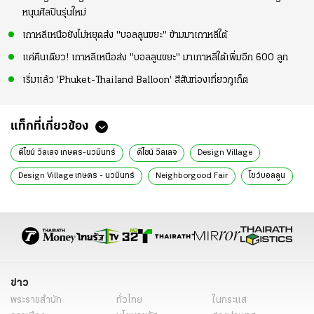
หนุนศิลปินรุ่นใหม่
เกาหลีเหนือยังไม่หยุดส่ง "บอลลูนขยะ" ข้ามมาเกาหลีใต้
แค่คืนเดียว! เกาหลีเหนือส่ง "บอลลูนขยะ" มาเกาหลีใต้เพิ่มอีก 600 ลูก
เริ่มแล้ว 'Phuket-Thailand Balloon' สีสันท่องเที่ยวภูเก็ต
แท็กที่เกี่ยวข้อง
ดีไซน์ วิลเลจ เกษตร-นวมินทร์
ดีไซน์ วิลเลจ
Design Village
Design Village เกษตร - นวมินทร์
Neighborgood Fair
โชว์บอลลูน
บอลลูน
กทม.
ข่าว
พระราชสำนัก
ทั่วไทย
ในกระแส