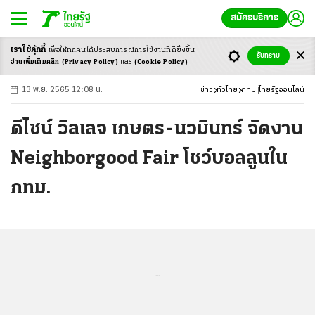
สมัครบริการ
เราใช้คุ้กกี้
เพื่อให้ทุกคนได้ประสบ
การณ์การใช้งานที่ดียิ่งขึ้น
+
ก
ก
-ก
รับทราบ
อ่านเพิ่มเติมคลิก
(Privacy Policy)
และ
(Cookie Policy)
13 พ.ย. 2565 12:08 น.
ข่าว
ทั่วไทย
กทม.
ไทยรัฐออนไลน์
ดีไซน์ วิลเลจ เกษตร-นวมินทร์ จัดงาน
Neighborgood Fair โชว์บอลลูนใน
กทม.
...