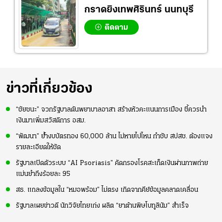
กราดยิงเทพศิรินทร์ นนทบุรี
ติดตาม
ข่าวที่เกี่ยวข้อง
“ชัยชนะ” จวกรัฐบาลดันพยาบาลอาสา สร้างหัวคะแนนการเมือง ชี้ควรนำ
เงินมาเพิ่มสวัสดิการ อสม.
“พัฒนา” ย้ำงบบัตรทอง 60,000 ล้าน ไม่หายไปไหน กำชับ สปสช. ต้องแจง
รายละเอียดให้ชัด
รัฐบาลเปิดตัวระบบ “AI Psoriasis” คัดกรองโรคสะเก็ดเงินผ่านภาพถ่าย
แม่นยำถึงร้อยละ 95
สธ. แถลงข้อมูลใน “หมอพร้อม” ไม่ตรง เกิดจากคีย์ข้อมูลคลาดเคลื่อน
รัฐบาลเผยข่าวดี นักวิจัยไทยเก่ง ผลิต “ยาต้านพิษโบทูลินัม” สำเร็จ