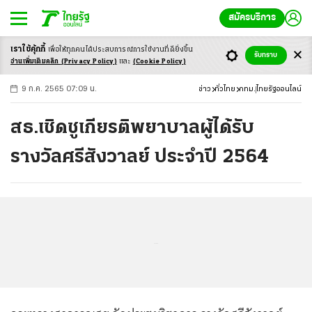
สมัครบริการ
เราใช้คุ้กกี้
เพื่อให้ทุกคนได้ประสบ
การณ์การใช้งานที่ดียิ่งขึ้น
+
ก
ก
-ก
รับทราบ
อ่านเพิ่มเติมคลิก
(Privacy Policy)
และ
(Cookie Policy)
9 ก.ค. 2565 07:09 น.
ข่าว
ทั่วไทย
กทม.
ไทยรัฐออนไลน์
สธ.เชิดชูเกียรติพยาบาลผู้ได้รับ
รางวัลศรีสังวาลย์ ประจำปี 2564
...