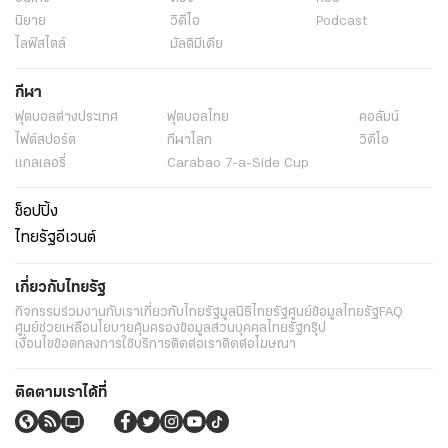
นิยาย
วิดีโอ
Podcast
ไลฟ์สไตล์
มัลติมีเดีย
กีฬา
ฟุตบอลต่่างประเทศ
ฟุตบอลไทย
คอลัมน์
ไฟต์สปอร์ต
กีฬาโลก
วิดีโอ
แกลเลอรี่
Carabao 7-a-Side Cup
ช็อปปิ้ง
ไทยรัฐอีเวนต์
เกี่ยวกับไทยรัฐ
กิจกรรม
ร่วมงานกับเรา
เกี่ยวกับไทยรัฐ
มูลนิธิไทยรัฐ
ศูนย์ข้อมูลไทยรัฐ
FAQ
ศูนย์ช่วยเหลือ
นโยบายคุ้มครองข้อมูลส่วนบุคคลไทยรัฐกรุ๊ป
เงื่อนไขข้อตกลงการใช้บริการ
ติดต่อเรา
ติดต่อโฆษณา
ติดตามเราได้ที่