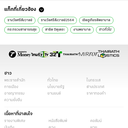
แท็กที่เกี่ยวข้อง
รางวัลศรีสังวาลย์
รางวัลศรีสังวาลย์2564
เชิดชูเกียรติพยาบาล
กระทรวงสาธารณสุข
สาธิต ปิตุเตชะ
งานพยาบาล
ข่าวทั่วไป
ข่าว
พระราชสำนัก
ทั่วไทย
ในกระแส
การเมือง
นโยบายรัฐ
ต่างประเทศ
อาชญากรรม
ยานยนต์
ราคาทองคำ
ความยั่งยืน
เนื้อหาที่น่าสนใจ
รายงานพิเศษ
หนังสือพิมพ์
คอลัมน์
บันเทิง
ดวง
หวย