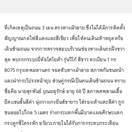
ที่เกิดเหตุเป็นถนน 3 เลน ตรงทางม้าลาย ซึ่งไม่ได้มีการติดตั้ง
สัญญาณกดไฟสีแดงและสีเขียว เพื่อให้คนเดินเท้าหยุดหรือ
เดินข้ามถนน จากการตรวจสอบบริเวณช่องทางเดินรถฝั่งขวา
สุด พบรถกระบะยี่ห้อโตโยต้า รุ่นวีโก้ สีขาว ทะเบียน 1 กร
8075 กรุงเทพมหานคร จอดทับทางม้าลาย สภาพกันชนหน้า
และฝากระโปรงหน้ายุบ ส่วนคู่กรณีเป็นคนเดินข้ามถนน ทราบ
ชื่อคือ นายสุรพันธ์ บุณยสุรักษ์ อายุ 68 ปี สภาพศพสวมเสื้อ
ยืดแขนสั้นสีดำ นุ่งกางเกงยีนส์ขายาว ใส่รองเท้าแตะสีดำ ถูก
ชนลอยไปไกล 5 เมตร ร่างกระแทกพื้นมีบาดแผลศีรษะแตก
กระดูกซี่โครงหัก อวัยวะภายในได้รับการกระทบกระเทือน