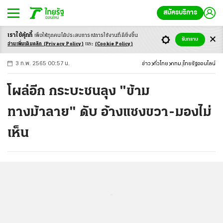
สมัครบริการ
เราใช้คุ้กกี้
เพื่อให้ทุกคนได้ประสบ
การณ์การใช้งานที่ดียิ่งขึ้น
+
ก
ก
-ก
รับทราบ
อ่านเพิ่มเติมคลิก
(Privacy Policy)
และ
(Cookie Policy)
3 ก.พ. 2565 00:57 น.
ข่าว
ทั่วไทย
กทม.
ไทยรัฐออนไลน์
โผล่อีก กระบะชนลุง "ข้าม
ทางม้าลาย" ดับ อ้างแซงขวา-มองไม่
เห็น
...