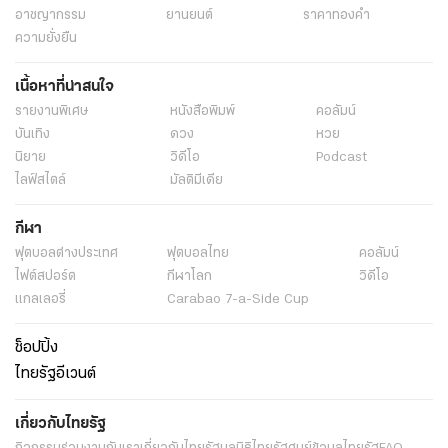
อาชญากรรม
ยานยนต์
ราคาทองคำ
ความยั่งยืน
เนื้อหาที่น่าสนใจ
รายงานพิเศษ
หนังสือพิมพ์
คอลัมน์
บันเทิง
ดวง
หวย
นิยาย
วิดีโอ
Podcast
ไลฟ์สไตล์
มัลติมีเดีย
กีฬา
ฟุตบอลต่่างประเทศ
ฟุตบอลไทย
คอลัมน์
ไฟต์สปอร์ต
กีฬาโลก
วิดีโอ
แกลเลอรี่
Carabao 7-a-Side Cup
ช็อปปิ้ง
ไทยรัฐอีเวนต์
เกี่ยวกับไทยรัฐ