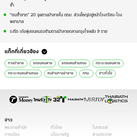
ซ้ำ
"ชนซ้ำซาก" 20 จุดทางม้าลายใน กทม. ส่วนใหญ่อยู่หน้าโรงเรียน-โรง
พยาบาล
ระทึก เก๋งพุ่งชนคนรอข้ามทางม้าลายกลางกรุงโซลดับ 9 ราย
แท็กที่เกี่ยวข้อง
ทางม้าลาย
รถชนคนตาย
รถชนคนข้ามถนน
กระบะชนคนตาย
กระบะชนคนข้ามถนน
คนข้ามทางม้าลาย
กทม.
ข่าวทั่วไป
ข่าว
พระราชสำนัก
ทั่วไทย
ในกระแส
การเมือง
นโยบายรัฐ
ต่างประเทศ