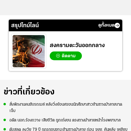
สรุปไทม์ไลน์
ดูทั้งหมด
สงครามตะวันออกกลาง
ติดตาม
ข่าวที่เกี่ยวข้อง
สั่งพักงานคนขับรถเมล์ หลังวิ่งย้อนศรชนนักศึกษาสาวข้ามทางม้าลายบาด
เจ็บ
อดีต นอภ.ร้องกวาง เสียชีวิต ถูกเก๋งชน ตรงทางม้าลายหน้าโรงพยาบาล
ดับสลด ลุงวัย 79 ปี ถูกรถชนขณะข้ามทางม้าลาย ก่อน จยย. คันหลัง เหยียบ