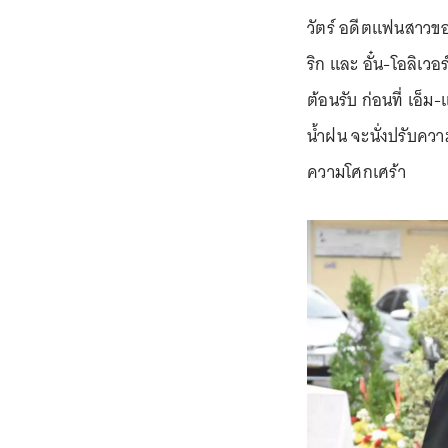
วัตร์ อดีตแฟนสาวขอ
ริก และ อั๋น-โอลิเวอ
ต้อนรับ ก่อนที่ เอ็
น้ำฝน จะนั่งปรับคว
ความโศกเศร้า