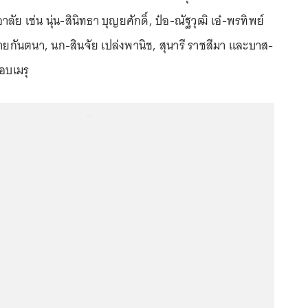
ลัย เช่น นุ่น-สินิทธา บุญยศักดิ์, ป๋อ-ณัฐวุฒิ เอ๋-พรทิพย์
ายกันตนา, นก-สินจัย เปล่งพานิช, สุนารี ราชสีมา และบาส-
อบเมรุ
...