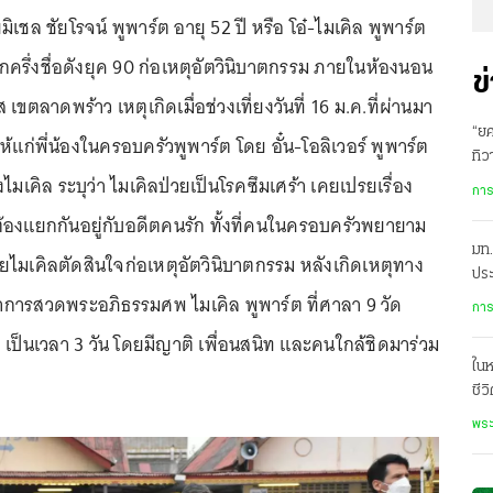
ิเชล ชัยโรจน์ พูพาร์ต อายุ 52 ปี หรือ โอ๋-ไมเคิล พูพาร์ต
ครึ่งชื่อดังยุค 90 ก่อเหตุอัตวินิบาตกรรม ภายในห้องนอน
ข
เขตลาดพร้าว เหตุเกิดเมื่อช่วงเที่ยงวันที่ 16 ม.ค.ที่ผ่านมา
“ยศ
้แก่พี่น้องในครอบครัวพูพาร์ต โดย อั๋น-โอลิเวอร์ พูพาร์ต
ทิว
มเคิล ระบุว่า ไมเคิลป่วยเป็นโรคซึมเศร้า เคยเปรยเรื่อง
ทา
การ
องแยกกันอยู่กับอดีตคนรัก ทั้งที่คนในครอบครัวพยายาม
มท.
ายไมเคิลตัดสินใจก่อเหตุอัตวินิบาตกรรม หลังเกิดเหตุทาง
ประ
การสวดพระอภิธรรมศพ ไมเคิล พูพาร์ต ที่ศาลา 9 วัด
การ
เป็นเวลา 3 วัน โดยมีญาติ เพื่อนสนิท และคนใกล้ชิดมาร่วม
ในห
ชีว
ใน
พระ