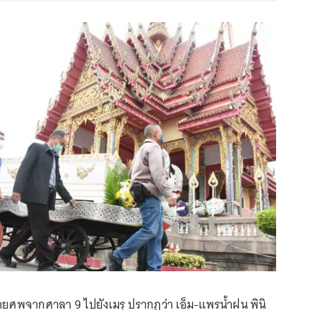
ายศพจากศาลา 9 ไปยังเมรุ ปรากฏว่า เอ็ม-แพรน้ำฝน พินิ