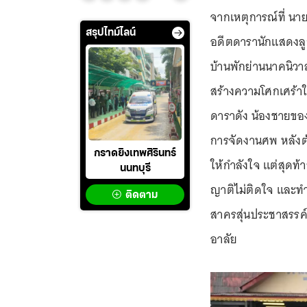
จากเหตุการณ์ที่ นายม
สรุปไทม์ไลน์
อดีตดารานักแสดงลูก
บ้านพักย่านนาคนิวาส 
สร้างความโศกเศร้าให
ดาราดัง น้องชายของไ
การจัดงานศพ หลังต้
กราดยิงเทพศิรินทร์
ให้กำลังใจ แต่สุดท้
นนทบุรี
ญาติไม่ติดใจ และทำ
ติดตาม
สาครสุ่นประชาสรรค์ 
อาลัย