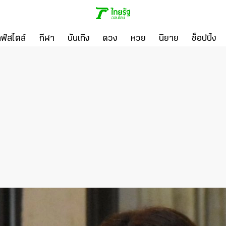
ลฟ์สไตล์
กีฬา
บันเทิง
ดวง
หวย
นิยาย
ช็อปปิ้ง