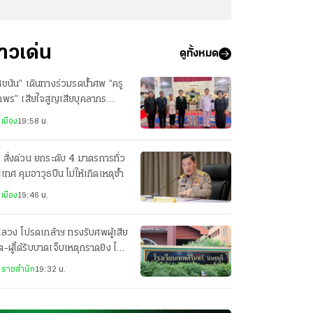
่าวเด่น
ดูทั้งหมด
ชนัน” เดินทางร่วมรดน้ำศพ “ครู
าพร” เสียใจสูญเสียบุคลากร
งการศึกษา
เมือง
19:58 น.
 สั่งด่วน ยกระดับ 4 มาตรการทั่ว
เทศ คุมอาวุธปืน ไม่ให้เกิดเหตุซ้ำ
เมือง
19:46 น.
ลวง โปรดเกล้าฯ ทรงรับศพผู้เสีย
ิต-ผู้ได้รับบาดเจ็บเหตุกราดยิง ไว้
พระบรมราชานุเคราะห์
ราชสำนัก
19:32 น.