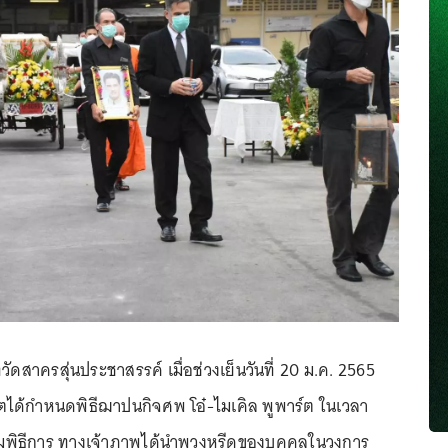
ที่วัดสาครสุ่นประชาสรรค์ เมื่อช่วงเย็นวันที่ 20 ม.ค. 2565
ตได้กำหนดพิธีฌาปนกิจศพ โอ๋-ไมเคิล พูพาร์ต ในเวลา
ิ่มพิธีการ ทางเจ้าภาพได้นำพวงหรีดของบุคคลในวงการ