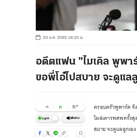
20 ม.ค. 2565 18:20 น.
อดีตแฟน "ไมเคิล พูพาร
ขอพี่โอ๋ไปสบาย จะดูแลล
ครอบครัวพูพาร์ต จั
+
ก
ก
-ก
โผล่เคารพศพครั้งสุดท
ฟังข่าว
Light
สบาย จะดูแลลูกเอง