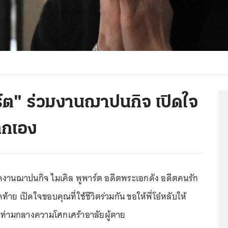
์ต" ร่วมงานฌาปนกิจ เปิดใจ
ูกเอง
ดงานฌาปนกิจ ไมเคิล พูพาร์ต อดีตพระเอกดัง อดีตคนรัก
้าย เปิดใจขอบคุณที่ใช้ชีวิตร่วมกัน ขอให้พี่โอ๋หลับให้
 ท่ามกลางความโศกเศร้าอาลัยผู้ตาย