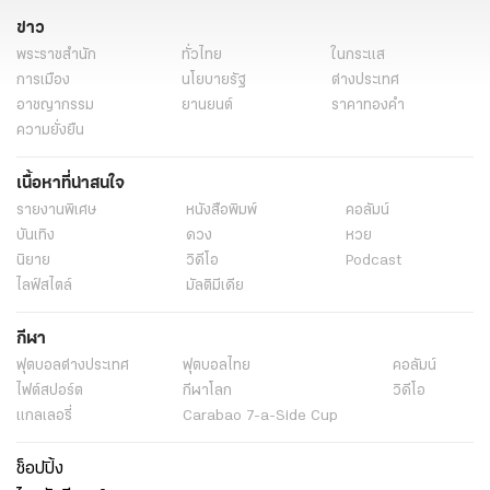
ข่าว
พระราชสำนัก
ทั่วไทย
ในกระแส
การเมือง
นโยบายรัฐ
ต่างประเทศ
อาชญากรรม
ยานยนต์
ราคาทองคำ
ความยั่งยืน
เนื้อหาที่น่าสนใจ
รายงานพิเศษ
หนังสือพิมพ์
คอลัมน์
บันเทิง
ดวง
หวย
นิยาย
วิดีโอ
Podcast
ไลฟ์สไตล์
มัลติมีเดีย
กีฬา
ฟุตบอลต่่างประเทศ
ฟุตบอลไทย
คอลัมน์
ไฟต์สปอร์ต
กีฬาโลก
วิดีโอ
แกลเลอรี่
Carabao 7-a-Side Cup
ช็อปปิ้ง