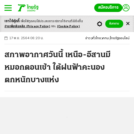
สมัครบริการ
เราใช้คุ้กกี้
เพื่อให้ทุกคนได้ประสบ
การณ์การใช้งานที่ดียิ่งขึ้น
+
ก
ก
-ก
รับทราบ
อ่านเพิ่มเติมคลิก
(Privacy Policy)
และ
(Cookie Policy)
17 พ.ย. 2564 06:20 น.
ข่าว
ทั่วไทย
กทม.
ไทยรัฐออนไลน์
สภาพอากาศวันนี้ เหนือ-อีสานมี
หมอกตอนเช้า ใต้ฝนฟ้าคะนอง
ตกหนักบางแห่ง
...