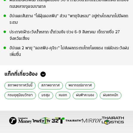
ฝนถล่มนครพนม หนักสุดในรอบ 30 ปี ทำมวลน้ำทะลักท่วมเขตเทศบาลเมือง
ถนนหลายจุดจมบาดาล
อัปเดตเส้นทาง "ไต้ฝุ่นดอลฟิน" ส่วน "พายุจันหอม" อยู่ห่างไกลมากไม่มีผลก
ระทบ
ประกาศเฝ้าระวังน้ำหลาก น้ำท่วมขัง ช่วง 6-9 สิงหาคม เช็กรายชื่อ 27
จังหวัดเสี่ยง
อัปเดต 2 พายุ "ดอลฟิน-คุจิระ" ไม่ส่งผลกระทบไทยโดยตรง แต่ต้องระวังฝน
เพิ่มขึ้น
แท็กที่เกี่ยวข้อง
สภาพอากาศวันนี้
สภาพอากาศ
พยากรณ์อากาศ
กรมอุตุนิยมวิทยา
มรสุม
หมอก
ฝนฟ้าคะนอง
ฝนตกหนัก
ข่าวทั่วไป