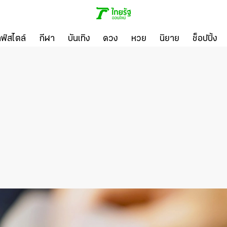
ลฟ์สไตล์
กีฬา
บันเทิง
ดวง
หวย
นิยาย
ช็อปปิ้ง