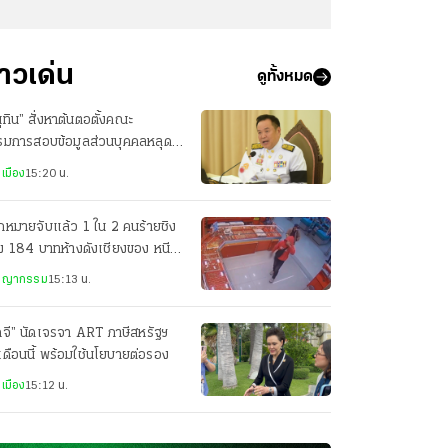
่าวเด่น
ดูทั้งหมด
ุทิน” สั่งหาต้นตอตั้งคณะ
รมการสอบข้อมูลส่วนบุคคลหลุด
ไม่ควรเกิดขึ้น
เมือง
15:20 น.
หมายจับแล้ว 1 ใน 2 คนร้ายชิง
 184 บาทห้างดังเชียงของ หนีไป
งลาว
ชญากรรม
15:13 น.
ภจี” นัดเจรจา ART ภาษีสหรัฐฯ
นเดือนนี้ พร้อมใช้นโยบายต่อรอง
เมือง
15:12 น.