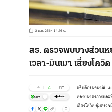
3 พ.ย. 2564 14:26 น.
สธ. ตรวจพบบางส่วนหย
เวลา-มึนเมา เสี่ยงโควิด
อธิบดีกรมอนามัย เ
+
ก
ก
-ก
คลายมาตรการและพื้นท
ฟังข่าว
Light
เสี่ยงโควิด สุ่มตรว