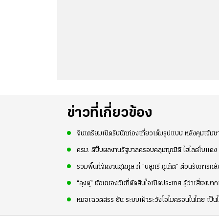
ข่าวที่เกี่ยวข้อง
จีนเตรียมเปิดรับนักท่องเที่ยวเต็มรูปแบบ หลังคุมเข้ม
ครม. ตีปี๊บผลงานรัฐบาลครอบคลุมทุกมิติ ไฮไลต์โบแด
รวมพื้นที่จัดงานสุดคูล ที่ “บลูทรี ภูเก็ต” ต้อนรับการ
“ลุงตู่” ย้อนมองวันที่ตัดสินใจเปิดประเทศ รู้ว่าเสี่ยงมากแ
หมอเฉวตสรร ยัน ระบบเฝ้าระวังโอไมครอนในไทย เป็นไ