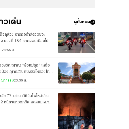
่าวเด่น
ดูทั้งหมด
ร็จลุล่วง ภารกิจนำส่งอวัยวะ
ใจ ดวงที่ 184 จากดอนเมืองไป
ศิริราช เพียง 22 นาที
.
23:55 น.
ดวงวิญญาณ “พ่อแม่ลูก” เหยื่อ
งป๋อง ญาติสาปแช่งขอให้ต้องโทษ
ะหาร
ชญากรรม
23:39 น.
วัย 77 เล่านาทีชีวิตไฟไหม้บ้าน
น 2 หนีตายหวุดหวิด สลดแม่หมา
อมลูกน้อยดับ 7 ตัว