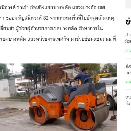
นิทวงศ์ ขาเข้า ก่อนถึงแยกบางพลัด แขวงบางอ้อ เขต
ากซอยจรัญสนิทวงศ์ 82 จากการลงพื้นที่ไปยังจุดเกิดเหตุ
ข
เปลี่ยนขำ ผู้ช่วยผู้อำนวยการเขตบางพลัด รักษาการใน
สำเ
รเขตบางพลัด และหน่วยงานเทศกิจ มาช่วยซ่อมแซมถนน ที่
หัว
รพ.
กทม
ส่ง
แก๊
ปร
อา
ยาย
ชั้
พร้