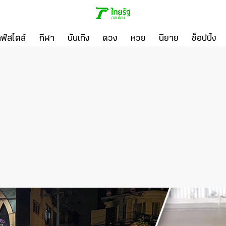
ลฟ์สไตล์
กีฬา
บันเทิง
ดวง
หวย
นิยาย
ช็อปปิ้ง