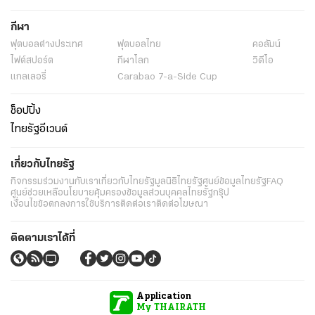
กีฬา
ฟุตบอลต่่างประเทศ
ฟุตบอลไทย
คอลัมน์
ไฟต์สปอร์ต
กีฬาโลก
วิดีโอ
แกลเลอรี่
Carabao 7-a-Side Cup
ช็อปปิ้ง
ไทยรัฐอีเวนต์
เกี่ยวกับไทยรัฐ
กิจกรรม
ร่วมงานกับเรา
เกี่ยวกับไทยรัฐ
มูลนิธิไทยรัฐ
ศูนย์ข้อมูลไทยรัฐ
FAQ
ศูนย์ช่วยเหลือ
นโยบายคุ้มครองข้อมูลส่วนบุคคลไทยรัฐกรุ๊ป
เงื่อนไขข้อตกลงการใช้บริการ
ติดต่อเรา
ติดต่อโฆษณา
ติดตามเราได้ที่
Application
My THAIRATH