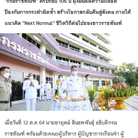
"กรมราชทัณฑ์" ครบรอบ 106 ปี มุ่งมั่นลดความแออัด
ป้องกันการกระทำผิดซ้ำ สร้างโอกาสกลับคืนสู่สังคม ภายใต้
แนวคิด "Next Normal" ชีวิตวิถีต่อไปของชาวราชทัณฑ์
เมื่อวันที่ 12 ต.ค.64 นายอายุตม์ สินธพพันธุ์ อธิบดีกรม
ราชทัณฑ์ พร้อมด้วยคณะผู้บริหาร ผู้บัญชาการเรือนจำ ผู้