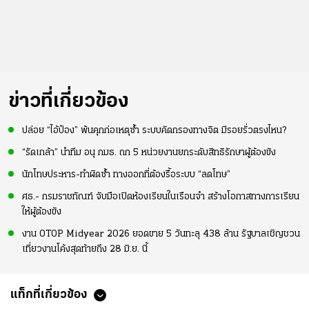
ข่าวที่เกี่ยวข้อง
ปล่อย “ไอ้ป๋อง” พ้นคุกก่อเหตุซ้ำ ระบบคัดกรองทางจิต มีรอยรั่วตรงไหน?
“รัดเกล้า” นำทีม อนุ กมธ. ถก 5 หน่วยงานยกระดับสิทธิรักษาผู้ต้องขัง
นักโทษประหาร-ทำผิดซ้ำ ทางออกที่ต้องรื้อระบบ “ลดโทษ”
ศธ.- กรมราชทัณฑ์ จับมือเปิดห้องเรียนในเรือนจำ สร้างโอกาสทางการเรียน
ให้ผู้ต้องขัง
งาน OTOP Midyear 2026 ยอดขาย 5 วันทะลุ 438 ล้าน รัฐบาลเชิญชวน
เที่ยวงานโค้งสุดท้ายถึง 28 มิ.ย. นี้
แท็กที่เกี่ยวข้อง