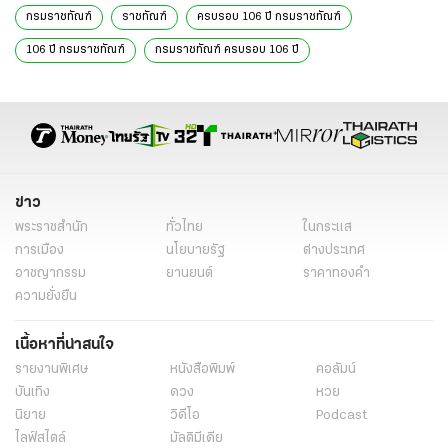
กรมราชทัณฑ์
ราชทัณฑ์
ครบรอบ 106 ปี กรมราชทัณฑ์
106 ปี กรมราชทัณฑ์
กรมราชทัณฑ์ ครบรอบ 106 ปี
อายุตม์ สินธพพันธุ์
อธิบดีกรมราชทัณฑ์
ข่าวทั่วไป
ข่าว
พระราชสำนัก
ทั่วไทย
ในกระแส
การเมือง
นโยบายรัฐ
ต่างประเทศ
อาชญากรรม
ยานยนต์
ราคาทองคำ
ความยั่งยืน
เนื้อหาที่น่าสนใจ
รายงานพิเศษ
หนังสือพิมพ์
คอลัมน์
บันเทิง
ดวง
หวย
นิยาย
วิดีโอ
Podcast
ไลฟ์สไตล์
มัลติมีเดีย