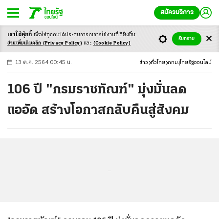
สมัครบริการ
เราใช้คุ้กกี้
เพื่อให้ทุกคนได้ประสบ
การณ์การใช้งานที่ดียิ่งขึ้น
+
ก
ก
-ก
รับทราบ
อ่านเพิ่มเติมคลิก
(Privacy Policy)
และ
(Cookie Policy)
13 ต.ค. 2564 00:45 น.
ข่าว
ทั่วไทย
กทม.
ไทยรัฐออนไลน์
106 ปี "กรมราชทัณฑ์" มุ่งมั่นลด
แออัด สร้างโอกาสกลับคืนสู่สังคม
...