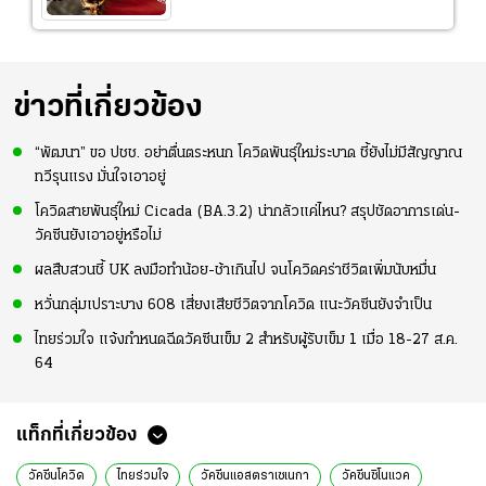
ข่าวที่เกี่ยวข้อง
“พัฒนา” ขอ ปชช. อย่าตื่นตระหนก โควิดพันธุ์ใหม่ระบาด ชี้ยังไม่มีสัญญาณ
ทวีรุนแรง มั่นใจเอาอยู่
โควิดสายพันธุ์ใหม่ Cicada (BA.3.2) น่ากลัวแค่ไหน? สรุปชัดอาการเด่น-
วัคซีนยังเอาอยู่หรือไม่
ผลสืบสวนชี้ UK ลงมือทำน้อย-ช้าเกินไป จนโควิดคร่าชีวิตเพิ่มนับหมื่น
หวั่นกลุ่มเปราะบาง 608 เสี่ยงเสียชีวิตจากโควิด แนะวัคซีนยังจำเป็น
ไทยร่วมใจ แจ้งกำหนดฉีดวัคซีนเข็ม 2 สำหรับผู้รับเข็ม 1 เมื่อ 18-27 ส.ค.
64
แท็กที่เกี่ยวข้อง
วัคซีนโควิด
ไทยร่วมใจ
วัคซีนแอสตราเซเนกา
วัคซีนซิโนแวค