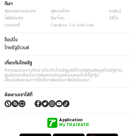
กีฬา
ฟุตบอลต่่างประเทศ
ฟุตบอลไทย
คอลัมน์
ไฟต์สปอร์ต
กีฬาโลก
วิดีโอ
แกลเลอรี่
Carabao 7-a-Side Cup
ช็อปปิ้ง
ไทยรัฐอีเวนต์
เกี่ยวกับไทยรัฐ
กิจกรรม
ร่วมงานกับเรา
เกี่ยวกับไทยรัฐ
มูลนิธิไทยรัฐ
ศูนย์ข้อมูลไทยรัฐ
FAQ
ศูนย์ช่วยเหลือ
นโยบายคุ้มครองข้อมูลส่วนบุคคลไทยรัฐกรุ๊ป
เงื่อนไขข้อตกลงการใช้บริการ
ติดต่อเรา
ติดต่อโฆษณา
ติดตามเราได้ที่
Application
My THAIRATH