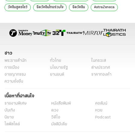
วัคซีนสูตรไขว้
ฉีดวัคซีนไทยร่วมใจ
ฉีดวัคซีน
AstraZeneca
Sinovac
โควิด-19
ไฮไลต์ไวรัสโคโรน่า
ข่าว
พระราชสำนัก
ทั่วไทย
ในกระแส
การเมือง
นโยบายรัฐ
ต่างประเทศ
อาชญากรรม
ยานยนต์
ราคาทองคำ
ความยั่งยืน
เนื้อหาที่น่าสนใจ
รายงานพิเศษ
หนังสือพิมพ์
คอลัมน์
บันเทิง
ดวง
หวย
นิยาย
วิดีโอ
Podcast
ไลฟ์สไตล์
มัลติมีเดีย