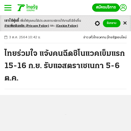
สมัครบริการ
เราใช้คุ้กกี้
เพื่อให้ทุกคนได้ประสบ
การณ์การใช้งานที่ดียิ่งขึ้น
+
ก
ก
-ก
รับทราบ
อ่านเพิ่มเติมคลิก
(Privacy Policy)
และ
(Cookie Policy)
3 ต.ค. 2564 10:42 น.
ข่าว
ทั่วไทย
กทม.
ไทยรัฐออนไลน์
ไทยร่วมใจ แจ้งคนฉีดซิโนแวคเข็มแรก
15-16 ก.ย. รับแอสตราเซเนกา 5-6
ต.ค.
...