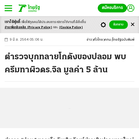
สมัครบริการ
เราใช้คุ้กกี้
เพื่อให้ทุกคนได้ประสบ
การณ์การใช้งานที่ดียิ่งขึ้น
+
ก
ก
-ก
รับทราบ
อ่านเพิ่มเติมคลิก
(Privacy Policy)
และ
(Cookie Policy)
9 มิ.ย. 2564 05:06 น.
ข่าว
ทั่วไทย
กทม.
ไทยรัฐฉบับพิมพ์
ตำรวจบุกทลายโกดังของปลอม พบ
ครีมทาผิวดร.จิล มูลค่า 5 ล้าน
...