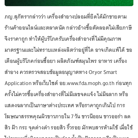
ภญ.สุภัทรากล่าวว่า เครื่องสำอางปลอมที่ยึดได้มักขายตาม
ร้านค้าออนไลน์และตลาดนัด กล่าวอ้างซื้อตัดลอตไม่เสียภาษี
จึงราคาถูก ทำให้ผู้บริโภครับเครื่องสำอางที่ไม่มีคุณภาพ
มาตรฐานและไม่ทราบแหล่งผลิตว่าอยู่ที่ใด อาจเกิดแพ้ได้ ขอ
เตือนผู้บริโภคก่อนซื้อยา ผลิตภัณฑ์สมุนไพร อาหาร เครื่อง
สำอาง ควรตรวจสอบข้อมูลอนุญาตทาง Oryor Smart
Application หรือเว็บไซต์ อย.www.fda.moph.go.th ก่อนทุก
ครั้งไม่ควรซื้อเครื่องสำอางที่ไม่มีเลขจดแจ้ง ไม่มีฉลาก หรือ
แสดงฉลากเป็นภาษาต่างประเทศ หรือราคาถูกเกินไป การ
โฆษณาสรรพคุณผิวขาวภายใน 7 วัน ขาวนีออน ขาวออร่า ลด
สิว ฝ้า กระ จุดด่างดำ รอยสิว ริ้วรอย มักพบสารห้ามใช้ เมื่อใช้