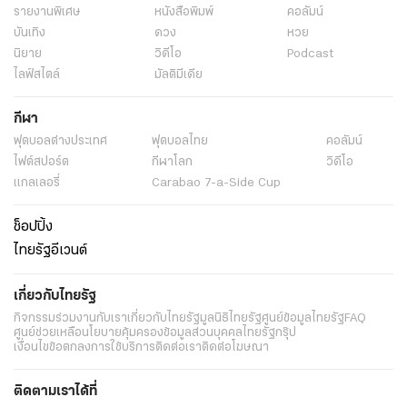
รายงานพิเศษ
หนังสือพิมพ์
คอลัมน์
บันเทิง
ดวง
หวย
นิยาย
วิดีโอ
Podcast
ไลฟ์สไตล์
มัลติมีเดีย
กีฬา
ฟุตบอลต่่างประเทศ
ฟุตบอลไทย
คอลัมน์
ไฟต์สปอร์ต
กีฬาโลก
วิดีโอ
แกลเลอรี่
Carabao 7-a-Side Cup
ช็อปปิ้ง
ไทยรัฐอีเวนต์
เกี่ยวกับไทยรัฐ
กิจกรรม
ร่วมงานกับเรา
เกี่ยวกับไทยรัฐ
มูลนิธิไทยรัฐ
ศูนย์ข้อมูลไทยรัฐ
FAQ
ศูนย์ช่วยเหลือ
นโยบายคุ้มครองข้อมูลส่วนบุคคลไทยรัฐกรุ๊ป
เงื่อนไขข้อตกลงการใช้บริการ
ติดต่อเรา
ติดต่อโฆษณา
ติดตามเราได้ที่