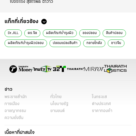
เบอร์แรง สุขภาพดี ฉ่ำวาว
แท็กที่เกี่ยวข้อง
Dr.JILL
ดร.จิล
ผลิตภัณฑ์บำรุงผิว
ของปลอม
สินค้าปลอม
ผลิตภัณฑ์บำรุงผิวปลอม
ปลอมแปลงสินค้า
ทลายโกดัง
ชาวจีน
ปคม.
ทนายเจมส์
แพท ณปภา
ข่าวหน้า1
ข่าววันนี้
ข่าวทั่วไป
ข่าว
พระราชสำนัก
ทั่วไทย
ในกระแส
การเมือง
นโยบายรัฐ
ต่างประเทศ
อาชญากรรม
ยานยนต์
ราคาทองคำ
ความยั่งยืน
เนื้อหาที่น่าสนใจ