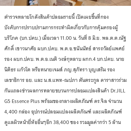
ตำรวจทลายโกดังสินค้าปลอมรายนี้ เปิดเผยขึ้นที่กอง
บังคับการปราบปรามการกระทำผิดเกี่ยวกับการคุ้มครองผู้
บริโภค (บก.ปคบ.) เมื่อเวลา 11.00 น. วันที่ 8 มิ.ย. พล.ต.ต.ณัฐ
ศักดิ์ เชาวนาศัย ผบก.ปคบ. พ.ต.อ.ชนันนัทธ์ สารถวัลย์แพศย์
รอง ผบก.ปคบ. พ.ต.อ.เนติ วงษ์กุหลาบ ผกก.4 บก.ปคบ. นาย
นิติธร แก้วโต หรือทนายเจมส์ ภญ.สุภัทรา บุญเสริม รอง
เลขาธิการ อย. และ น.ส.แพท-ณปภา ตันตระกูล ดาราสาวร่วม
กันแถลงข่าวผลการทลายขบวนการปลอมแปลงสินค้า Dr.JILL
G5 Essence Plus พร้อมของกลางผลิตภัณฑ์ ดร.จิล จำนวน
4,400 กล่อง อุปกรณ์ปลอมแปลงผลิตภัณฑ์ และผลิตภัณฑ์
ดูแลผิวหน้ายี่ห้ออื่นๆอีก 38,400 ซอง รวมมูลค่ากว่า 5 ล้าน