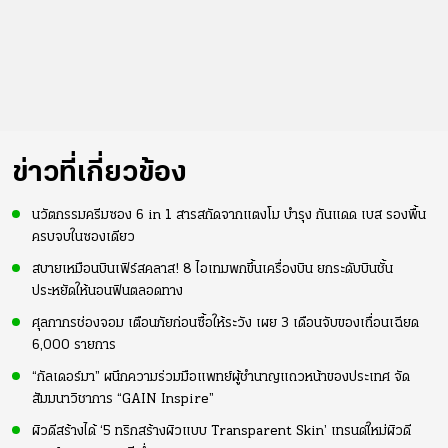
ข่าวที่เกี่ยวข้อง
นวัตกรรมครีมซอง 6 in 1 สารสกัดจากแตงโม บำรุง กันแดด เบส รองพื้น
ครบจบในซองเดียว
สบายเหมือนบินเฟิร์สคลาส! 8 ไอเทมพกขึ้นเครื่องบิน ยกระดับบินชั้น
ประหยัดให้นอนฟินตลอดทาง
ศุลกากรช่องจอม เตือนภัยก่อนซื้อให้ระวัง เผย 3 เดือนจับของเถื่อนเฉียด
6,000 รายการ
“กัลเดอร์มา” ผนึกความร่วมมือแพทย์ผู้ชำนาญแถวหน้าของประเทศ จัด
สัมมนาวิชาการ “GAIN Inspire”
ผิวดีสร้างได้ ‘5 ทริกสร้างผิวแบบ Transparent Skin’ เทรนด์ใหม่ผิวดี