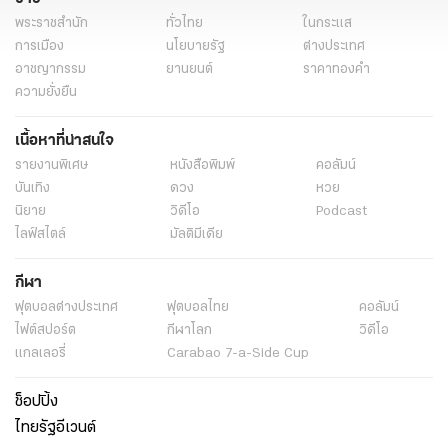
พระราชสำนัก
ทั่วไทย
ในกระแส
การเมือง
นโยบายรัฐ
ต่างประเทศ
อาชญากรรม
ยานยนต์
ราคาทองคำ
ความยั่งยืน
เนื้อหาที่น่าสนใจ
รายงานพิเศษ
หนังสือพิมพ์
คอลัมน์
บันเทิง
ดวง
หวย
นิยาย
วิดีโอ
Podcast
ไลฟ์สไตล์
มัลติมีเดีย
กีฬา
ฟุตบอลต่่างประเทศ
ฟุตบอลไทย
คอลัมน์
ไฟต์สปอร์ต
กีฬาโลก
วิดีโอ
แกลเลอรี่
Carabao 7-a-Side Cup
ช็อปปิ้ง
ไทยรัฐอีเวนต์