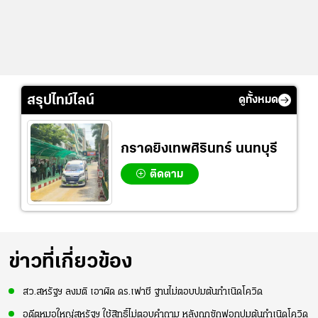
สรุปไทม์ไลน์
ดูทั้งหมด
กราดยิงเทพศิรินทร์ นนทบุรี
ติดตาม
ข่าวที่เกี่ยวข้อง
สว.สหรัฐฯ ลงมติ เอาผิด ดร.เฟาชี ฐานไม่ตอบปมต้นกำเนิดโควิด
อดีตหมอใหญ่สหรัฐฯ ใช้สิทธิ์ไม่ตอบคำถาม หลังถูกซักฟอกปมต้นกำเนิดโควิด