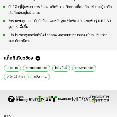
นักวิจัยญี่ปุ่นพบอาการ "ลองโควิด" อาจเกิดจากเชื้อโควิด-19 กระตุ้นไวรัส
เริมที่แฝงอยู่ในร่างกาย
"กรมควบคุมโรค" ยืนยันยังไม่พบหลักฐาน "โควิด-19" สายพันธุ์ NB.1.8.1
รุนแรงเพิ่มขึ้น
เปิดประวัติรัฐมนตรีหน้าใหม่ "กอล์ฟ-อัครนันท์ กัณณ์กิตตินันท์" กับเก้าอี้
รมช.ศึกษาธิการ
แท็กที่เกี่ยวข้อง
โควิด-19
สถานการณ์โควิด
โควิดวันนี้
แถลงข่าวโควิด
โควิด 19 ล่าสุด
โควิด กทม.
ข่าว