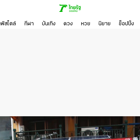
ลฟ์สไตล์
กีฬา
บันเทิง
ดวง
หวย
นิยาย
ช็อปปิ้ง