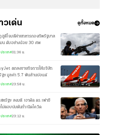
่าวเด่น
ดูทั้งหมด
ฮูตีโจมตีค่ายทหารกองทัพรัฐบาล
เมน ดับอย่างน้อย 30 ศพ
งประเทศ
01:36 น.
syJet ตกลงขายกิจการให้บริษัท
ัฐฯ มูลค่า 5.7 พันล้านปอนด์
งประเทศ
23:58 น.
สหรัฐฯ ลงมติ เอาผิด ดร.เฟาชี
ไม่ตอบปมต้นกำเนิดโควิด
งประเทศ
23:12 น.