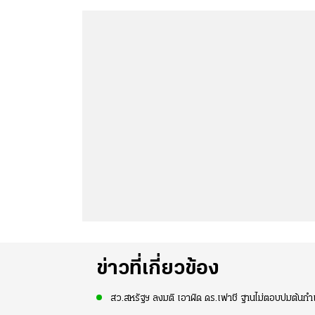
ข่าวที่เกี่ยวข้อง
สว.สหรัฐฯ ลงมติ เอาผิด ดร.เฟาชี ฐานไม่ตอบปมต้นกำเ