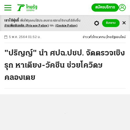
สมัครบริการ
เราใช้คุ้กกี้
เพื่อให้ทุกคนได้ประสบ
การณ์การใช้งานที่ดียิ่งขึ้น
+
ก
ก
-ก
รับทราบ
อ่านเพิ่มเติมคลิก
(Privacy Policy)
และ
(Cookie Policy)
5 พ.ค. 2564 01:52 น.
ข่าว
ทั่วไทย
กทม.
ไทยรัฐออนไลน์
"ปริญญ์" นำ ศปฉ.ปชป. จัดตรวจเชิง
รุก หาเตียง-วัคซีน ช่วยโควิดฯ
คลองเตย
...