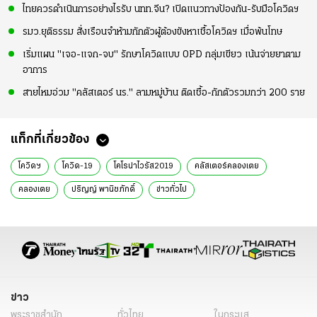
ไทยควรดำเนินการอย่างไรรับ นทท.จีน? เปิดแนวทางป้องกัน-รับมือโควิดฯ
รมว.ยุติธรรม สั่งเรือนจำห้ามกักตัวผู้ต้องขังหาเชื้อโควิดฯ เมื่อพ้นโทษ
เริ่มแผน "เจอ-แจก-จบ" รักษาโควิดแบบ OPD กลุ่มเขียว เน้นจ่ายยาตาม
อาการ
สายไหมอ่วม "คลัสเตอร์ นร." ลามหมู่บ้าน ติดเชื้อ-กักตัวรวมกว่า 200 ราย
แท็กที่เกี่ยวข้อง
โควิดฯ
โควิด-19
โคโรน่าไวรัส2019
คลัสเตอร์คลองเตย
คลองเตย
ปริญญ์ พานิชภักดิ์
ข่าวทั่วไป
ข่าว
พระราชสำนัก
ทั่วไทย
ในกระแส