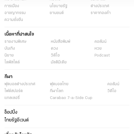
การเมือง
นโยบายรัฐ
ต่างประเทศ
อาชญากรรม
ยานยนต์
ราคาทองคำ
ความยั่งยืน
เนื้อหาที่น่าสนใจ
รายงานพิเศษ
หนังสือพิมพ์
คอลัมน์
บันเทิง
ดวง
หวย
นิยาย
วิดีโอ
Podcast
ไลฟ์สไตล์
มัลติมีเดีย
กีฬา
ฟุตบอลต่่างประเทศ
ฟุตบอลไทย
คอลัมน์
ไฟต์สปอร์ต
กีฬาโลก
วิดีโอ
แกลเลอรี่
Carabao 7-a-Side Cup
ช็อปปิ้ง
ไทยรัฐอีเวนต์