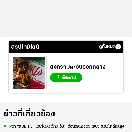
สรุปไทม์ไลน์
ดูทั้งหมด
สงครามตะวันออกกลาง
ติดตาม
ข่าวที่เกี่ยวข้อง
ผวา "XBB.1.5" ไทยจับตาเฝ้าระวัง! เตือนติดโควิดฯ เสี่ยงไขมันในเลือดสูง