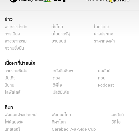
ข่าว
พระราชสำนัก
ทั่วไทย
ในกระแส
การเมือง
นโยบายรัฐ
ต่างประเทศ
อาชญากรรม
ยานยนต์
ราคาทองคำ
ความยั่งยืน
เนื้อหาที่น่าสนใจ
รายงานพิเศษ
หนังสือพิมพ์
คอลัมน์
บันเทิง
ดวง
หวย
นิยาย
วิดีโอ
Podcast
ไลฟ์สไตล์
มัลติมีเดีย
กีฬา
ฟุตบอลต่่างประเทศ
ฟุตบอลไทย
คอลัมน์
ไฟต์สปอร์ต
กีฬาโลก
วิดีโอ
แกลเลอรี่
Carabao 7-a-Side Cup