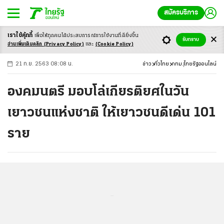
สมัครบริการ
เราใช้คุ้กกี้
เพื่อให้ทุกคนได้ประสบ
การณ์การใช้งานที่ดียิ่งขึ้น
+
ก
ก
-ก
รับทราบ
อ่านเพิ่มเติมคลิก
(Privacy Policy)
และ
(Cookie Policy)
21 ก.ย. 2563 08:08 น.
ข่าว
ทั่วไทย
กทม.
ไทยรัฐออนไลน์
องคมนตรี มอบโล่เกียรติยศในวัน
เยาวชนแห่งชาติ ให้เยาวชนดีเด่น 101
ราย
...