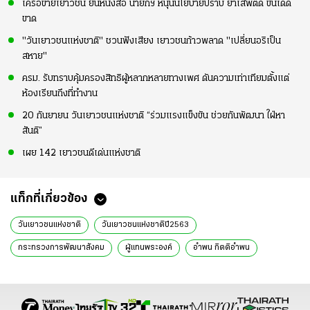
เครือข่ายเยาวชน ยื่นหนังสือ นายกฯ หนุนนโยบายปราบ ยาเสพติด ขั้นเด็ด
ขาด
"วันเยาวชนแห่งชาติ" ชวนฟังเสียง เยาวชนก้าวพลาด "เปลี่ยนอริเป็น
สหาย"
ครม. รับทราบคุ้มครองสิทธิผู้หลากหลายทางเพศ ดันความเท่าเทียมตั้งแต่
ห้องเรียนถึงที่ทำงาน
20 กันยายน วันเยาวชนแห่งชาติ “ร่วมแรงแข็งขัน ช่วยกันพัฒนา ใฝ่หา
สันติ”
เผย 142 เยาวชนดีเด่นแห่งชาติ
แท็กที่เกี่ยวข้อง
วันเยาวชนแห่งชาติ
วันเยาวชนแห่งชาติปี2563
กระทรวงการพัฒนาสังคม
ผู้แทนพระองค์
อำพน กิตติอำพน
เยาวชนดีเเด่น
ข่าววันนี้
ข่าวทั่วไป