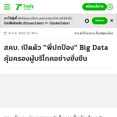
สมัครบริการ
เราใช้คุ้กกี้
เพื่อให้ทุกคนได้ประสบ
การณ์การใช้งานที่ดียิ่งขึ้น
+
ก
ก
-ก
รับทราบ
อ่านเพิ่มเติมคลิก
(Privacy Policy)
และ
(Cookie Policy)
15 ก.ค. 2563 22:40 น.
ข่าว
ทั่วไทย
กทม.
ไทยรัฐออนไลน์
สคบ. เปิดตัว "พี่ปกป้อง" Big Data
คุ้มครองผู้บริโภคอย่างยั่งยืน
...