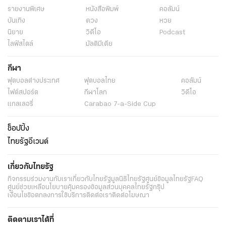
รายงานพิเศษ
หนังสือพิมพ์
คอลัมน์
บันเทิง
ดวง
หวย
นิยาย
วิดีโอ
Podcast
ไลฟ์สไตล์
มัลติมีเดีย
กีฬา
ฟุตบอลต่่างประเทศ
ฟุตบอลไทย
คอลัมน์
ไฟต์สปอร์ต
กีฬาโลก
วิดีโอ
แกลเลอรี่
Carabao 7-a-Side Cup
ช็อปปิ้ง
ไทยรัฐอีเวนต์
เกี่ยวกับไทยรัฐ
กิจกรรม
ร่วมงานกับเรา
เกี่ยวกับไทยรัฐ
มูลนิธิไทยรัฐ
ศูนย์ข้อมูลไทยรัฐ
FAQ
ศูนย์ช่วยเหลือ
นโยบายคุ้มครองข้อมูลส่วนบุคคลไทยรัฐกรุ๊ป
เงื่อนไขข้อตกลงการใช้บริการ
ติดต่อเรา
ติดต่อโฆษณา
ติดตามเราได้ที่