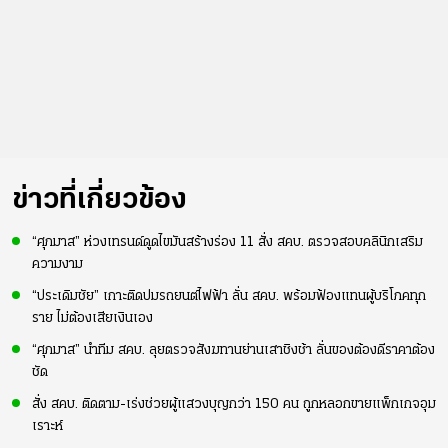
ข่าวที่เกี่ยวข้อง
“ศุภมาส” ห่วงเทรนด์ดูดไขมันสร้างร่อง 11 สั่ง สคบ. ตรวจสอบคลินิกเสริม
ความงาม
“ประเดิมชัย” เกาะติดปมรถยนต์ไฟฟ้า ลั่น สคบ. พร้อมฟ้องแทนผู้บริโภคทุก
ราย ไม่ต้องเสียเงินเอง
“ศุภมาส” นำทีม สคบ. ลุยตรวจสังฆทานย่านเสาชิงช้า ลั่นของต้องดีราคาต้อง
ชัด
สั่ง สคบ. ติดตาม-เร่งช่วยผู้แสวงบุญกว่า 150 คน ถูกหลอกขายแพ็กเกจอุม
เราะห์