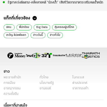
รัฐบาลเร่งติดตาม-คลี่คลายคดี “น้องน้ำ” เสียชีวิตจากอาหารเสริมลดน้ำหนัก
แท็กที่เกี่ยวข้อง
สคบ.
พี่ปกป้อง
Big Data
คุ้มครองผู้บริโภค
เทวัญ ลิปตพัลลภ
ข่าววันนี้
ข่าวทั่วไป
ข่าว
พระราชสำนัก
ทั่วไทย
ในกระแส
การเมือง
นโยบายรัฐ
ต่างประเทศ
อาชญากรรม
ยานยนต์
ราคาทองคำ
ความยั่งยืน
เนื้อหาที่น่าสนใจ