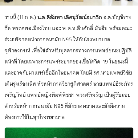
วานนี้ (11 ก.ค.)
น.ส.ศิลัมพา เลิศนุวัฒน์สมาชิก
ส.ส.บัญชีราย
ชื่อ พรรคพลเมืองไทย และ พ.ต.ท.สืบศักดิ์ ผันสืบ พร้อมคณะ
ร่วมบริจาคหน้ากากอนามัย N95 ให้กับโรงพยาบาล
จุฬาลงกรณ์ เพื่อใช้สำหรับบุคลากรทางการแพทย์ขณะปฏิบัติ
หน้าที่ โดยเฉพาะการแพร่ระบาดของเชื้อโควิด-19 ในขณะนี้
และอาจกับมาแพร่เชื้ออีกในอนาคต โดยมี รศ.นายแพทย์วิชัย
เติมรุ่งเรืองเลิศ หัวหน้าภาควิชาสูติศาสตร์ นายแพทย์ธีระภัทร
เจริญวิทย์ แพทย์หญิงพิมพ์พิชชา พวงศรีเจริญ เป็นผู้รับมอบ
สำหรับหน้ากากอนามัย N95 ที่ยังขาดตลาดและยังมีความ
ต้องการใช้ในทุกโรงพยาบาล