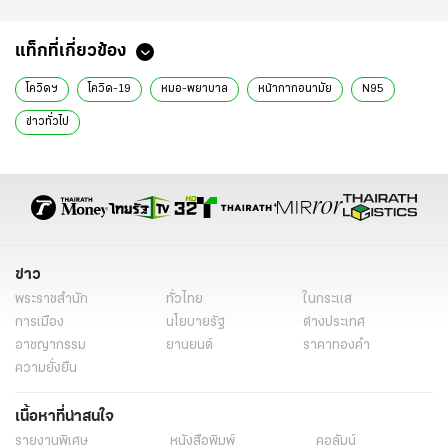
แท็กที่เกี่ยวข้อง
โควิดฯ
โควิด-19
หมอ-พยาบาล
หน้ากากอนามัย
N95
ข่าวทั่วไป
ข่าว
พระราชสำนัก
ทั่วไทย
ในกระแส
การเมือง
นโยบายรัฐ
ต่างประเทศ
อาชญากรรม
ยานยนต์
ราคาทองคำ
ความยั่งยืน
เนื้อหาที่น่าสนใจ
รายงานพิเศษ
หนังสือพิมพ์
คอลัมน์