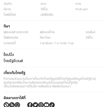
บันเทิง
ดวง
หวย
นิยาย
วิดีโอ
Podcast
ไลฟ์สไตล์
มัลติมีเดีย
กีฬา
ฟุตบอลต่่างประเทศ
ฟุตบอลไทย
คอลัมน์
ไฟต์สปอร์ต
กีฬาโลก
วิดีโอ
แกลเลอรี่
Carabao 7-a-Side Cup
ช็อปปิ้ง
ไทยรัฐอีเวนต์
เกี่ยวกับไทยรัฐ
กิจกรรม
ร่วมงานกับเรา
เกี่ยวกับไทยรัฐ
มูลนิธิไทยรัฐ
ศูนย์ข้อมูลไทยรัฐ
FAQ
ศูนย์ช่วยเหลือ
นโยบายคุ้มครองข้อมูลส่วนบุคคลไทยรัฐกรุ๊ป
เงื่อนไขข้อตกลงการใช้บริการ
ติดต่อเรา
ติดต่อโฆษณา
ติดตามเราได้ที่