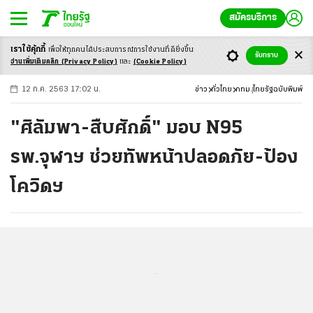
สมัครบริการ
เราใช้คุ้กกี้
เพื่อให้ทุกคนได้ประสบ
การณ์การใช้งานที่ดียิ่งขึ้น
+
ก
ก
-ก
รับทราบ
อ่านเพิ่มเติมคลิก
(Privacy Policy)
และ
(Cookie Policy)
12 ก.ค. 2563 17:02 น.
ข่าว
ทั่วไทย
กทม.
ไทยรัฐฉบับพิมพ์
"ศิลัมพา-สืบศักดิ์" มอบ N95
รพ.จุฬาฯ ช่วยทัพหน้าปลอดภัย-ป้อง
โควิดฯ
...