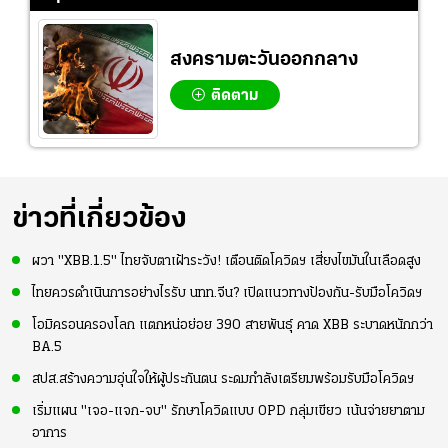
สงครามตะวันออกกลาง
ติดตาม
ข่าวที่เกี่ยวข้อง
ผวา "XBB.1.5" ไทยจับตาเฝ้าระวัง! เตือนติดโควิดฯ เสี่ยงไขมันในเลือดสูง
ไทยควรดำเนินการอย่างไรรับ นทท.จีน? เปิดแนวทางป้องกัน-รับมือโควิดฯ
โอมิครอนครองโลก แตกหน่อย่อย 390 สายพันธุ์ คาด XBB ระบาดหนักกว่า
BA.5
สปส.สร้างความอุ่นใจให้ผู้ประกันตน ระดมกำลังเตรียมพร้อมรับมือโควิดฯ
เริ่มแผน "เจอ-แจก-จบ" รักษาโควิดแบบ OPD กลุ่มเขียว เน้นจ่ายยาตาม
อาการ