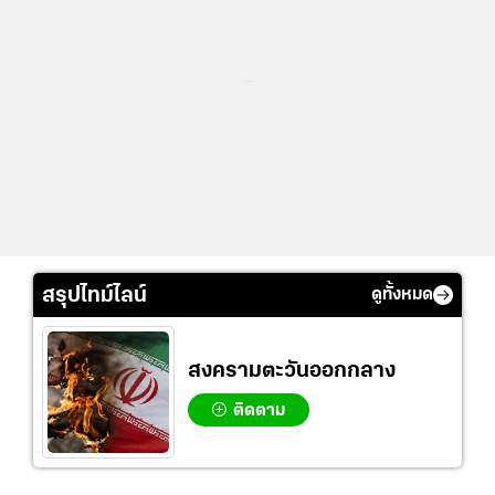
...
สรุปไทม์ไลน์
ดูทั้งหมด
สงครามตะวันออกกลาง
ติดตาม