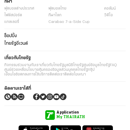
กีฬา
ฟุตบอลต่่างประเทศ
ฟุตบอลไทย
คอลัมน์
ไฟต์สปอร์ต
กีฬาโลก
วิดีโอ
แกลเลอรี่
Carabao 7-a-Side Cup
ช็อปปิ้ง
ไทยรัฐอีเวนต์
เกี่ยวกับไทยรัฐ
กิจกรรม
ร่วมงานกับเรา
เกี่ยวกับไทยรัฐ
มูลนิธิไทยรัฐ
ศูนย์ข้อมูลไทยรัฐ
FAQ
ศูนย์ช่วยเหลือ
นโยบายคุ้มครองข้อมูลส่วนบุคคลไทยรัฐกรุ๊ป
เงื่อนไขข้อตกลงการใช้บริการ
ติดต่อเรา
ติดต่อโฆษณา
ติดตามเราได้ที่
Application
My THAIRATH