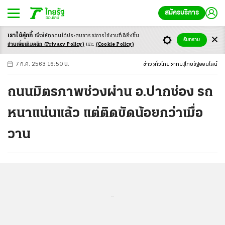
สมัครบริการ
เราใช้คุ้กกี้
เพื่อให้ทุกคนได้ประสบ
การณ์การใช้งานที่ดียิ่งขึ้น
+
ก
ก
-ก
รับทราบ
อ่านเพิ่มเติมคลิก
(Privacy Policy)
และ
(Cookie Policy)
7 ก.ค. 2563 16:50 น.
ข่าว
ทั่วไทย
กทม.
ไทยรัฐออนไลน์
ถนนมิตรภาพช่วงผ่าน อ.ปากช่อง รถ
หนาแน่นแล้ว แต่ติดขัดน้อยกว่าเมื่อ
วาน
...