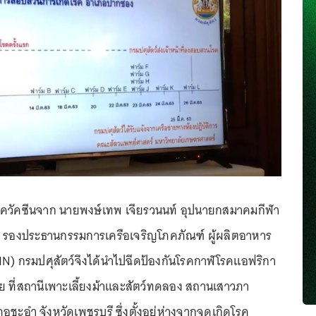
จาควัคซีนจาก นายพงษ์เทพ เจียรวนนท์ อุปนายกสมาคมกีฬา
ทย รองประธานกรรมการเครือเจริญโภคภัณฑ์ ผู้ผลิตอาหาร
N) กรมปศุสัตว์จึงได้นำไปฉีดป้องกันโรคกาฬโรคแอฟริกา
ย ที่สถานีเพาะเลี้ยงม้าและสัตว์ทดลอง สถานเสาวภา
อำ จังหวัดเพชรบุรี ซึ่งตั้งอยู่ห่างจากจุดเกิดโรค