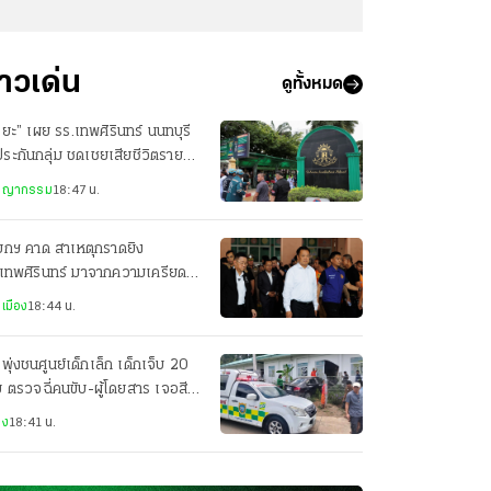
่าวเด่น
ดูทั้งหมด
ริยะ” เผย รร.เทพศิรินทร์ นนทบุรี
ระกันกลุ่ม ชดเชยเสียชีวิตรายละ
แสน
ชญากรรม
18:47 น.
ยกฯ คาด สาเหตุกราดยิง
เทพศิรินทร์ มาจากความเครียด
กดดันเรื่องเรียน
เมือง
18:44 น.
งพุ่งชนศูนย์เด็กเล็ก เด็กเจ็บ 20
 ตรวจฉี่คนขับ-ผู้โดยสาร เจอสี
ทั้งคู่
าง
18:41 น.