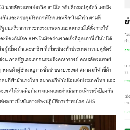
 2563 นายสัตวแพทย์สรวิศ ธานีโต อธิบดีกรมปศุสัตว์ เผยถึง
องกันและควบคุมโรคกาฬโรคแอฟริกาในม้าว่า ตามที่
ข
น รัฐมนตรีว่าการกระทรวงเกษตรและสหกรณ์ได้สั่งการให้
“วิ
ะป้องกันโรค AHS ในม้าอย่างรวดเร็วที่สุดเท่าที่เป็นไปได้
ทำป
ยผู้เลี้ยงม้าและอาชีพ ที่เกี่ยวข้องทั่วประเทศ กรมปศุสัตว์
1 
อา
าคส่วน ภาครัฐและเอกชนรวมถึงคณาจารย์ คณะสัตวแพทย์
นา
 หมอม้าผู้ชำนาญการชั้นนำของประเทศ สมาคมกีฬาขี่ม้า
รร.
าคมกีฬาม้าแข่งไทย สมาคมกีฬาโปโลแห่งประเทศไทย และ
ถูก
การ
ั่วประเทศได้ร่วมมือกันวางแผนและดำเนินการเฝ้าระวังป้องกัน
เก๋
ต่ผลการยืนยันทางห้องปฏิบัติการว่าพบโรค AHS
ราย
ม่วง
กล