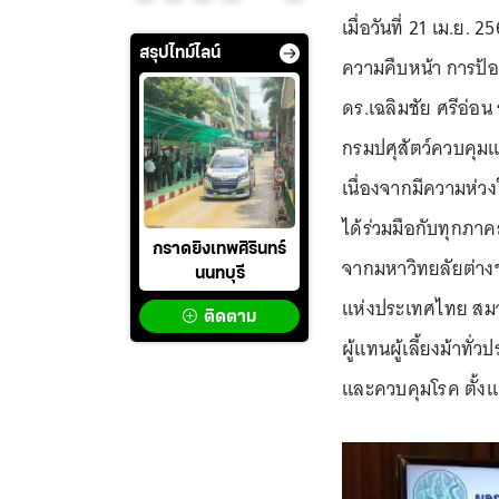
เมื่อวันที่ 21 เม.ย.
สรุปไทม์ไลน์
ความคืบหน้า การป้
ดร.เฉลิมชัย ศรีอ่อ
กรมปศุสัตว์ควบคุมแล
เนื่องจากมีความห่วงใ
ได้ร่วมมือกับทุกภ
กราดยิงเทพศิรินทร์
จากมหาวิทยลัยต่างๆ
นนทบุรี
แห่งประเทศไทย สม
ติดตาม
ผู้แทนผู้เลี้ยงม้าท
และควบคุมโรค ตั้งแ