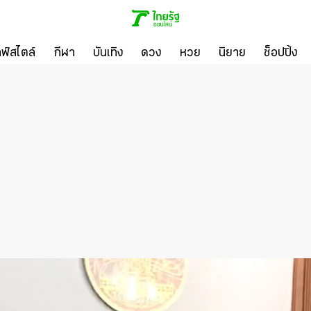
ลฟ์สไตล์
กีฬา
บันเทิง
ดวง
หวย
นิยาย
ช็อปปิ้ง