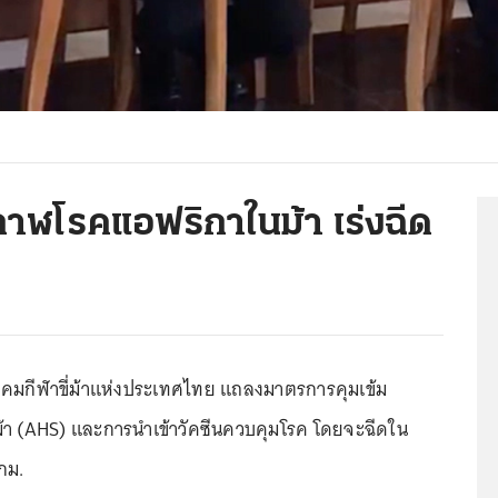
 กาฬโรคแอฟริกาในม้า เร่งฉีด
าคมกีฬาขี่ม้าแห่งประเทศไทย แถลงมาตรการคุมเข้ม
า (AHS) และการนำเข้าวัคซีนควบคุมโรค โดยจะฉีดใน
 กม.