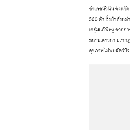
อำเภอหัวหิน จังหวั
560 ตัว ซึ่งม้าดังกล
เซรุ่มแก้พิษงู จา
สถานเสาวภา ปรากฎว
สุขภาพไม่พบสัตว์ป่วย