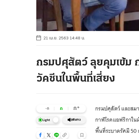
21 เม.ย. 2563 14:48 น.
กรมปศุสัตว์ ลุยคุมเข้ม
วัคซีนในพื้นที่เสี่ยง
กรมปศุสัตว์ และสม
+
ก
ก
-ก
กาฬโรคแอฟริกาในม้
ฟังข่าว
Light
พื้นที่ระบาดรัศมี 50