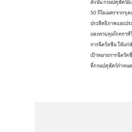
ดังนั้น กรมปศุสัตว์ม
50 กิโลเมตรจากจุดเ
ประสิทธิภาพและประส
และควบคุมโรคกาฬโร
การฉีดวัคซีน ให้แก่
เป้าหมายการฉีดวัคซ
ที่กรมปศุสัตว์กำหนดไ