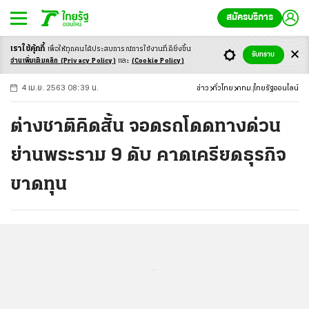
สมัครบริการ
เราใช้คุ้กกี้
เพื่อให้ทุกคนได้ประสบ
การณ์การใช้งานที่ดียิ่งขึ้น
+
ก
ก
-ก
รับทราบ
อ่านเพิ่มเติมคลิก
(Privacy Policy)
และ
(Cookie Policy)
4 เม.ย. 2563 08:39 น.
ข่าว
ทั่วไทย
กทม.
ไทยรัฐออนไลน์
ต่างชาติคิดสั้น จอดรถโดดทางด่วน
ย่านพระราม 9 ดับ คาดเครียดธุรกิจ
ขาดทุน
...