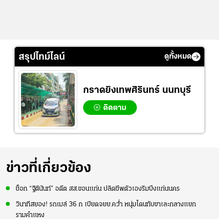
สรุปไทม์ไลน์
ดูทั้งหมด
กราดยิงเทพศิรินทร์ นนทบุรี
ติดตาม
ข่าวที่เกี่ยวข้อง
ช็อก “ฐิตินันท์” อดีต สส.ขอนแก่น ปลิดชีพตัวเองริมบึงแก่นนคร
วินาทีสยอง! รถเมล์ 36 ก เบียดจยย.คว่ำ หนุ่มโดนทับขาเละกลางแยก
รามคำแหง