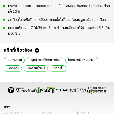
ประวัติ “หมอเกศ - เกศกมล เปลี่ยนสมัย” หลังศาลพิพากษาตัดสิทธิลงเลือก
ตั้ง 10 ปี
สะเทือนใจ หญิงขับรถเหยียบร่างคนนั่งในรั้วองค์พระปฐมเจดีย์ ก่อนเดินหาย
ทนายแก้ว เผยคดี BMW ชน 3 ศพ จำเลยเปลี่ยนคำให้การ ขอจ่าย 5.5 ล้าน
ผ่อน 8 ปี
แท็กที่เกี่ยวข้อง
โดดทางด่วน
หนุ่มต่างชาติโดดทางด่วน
โดดทางด่วนพระราม9
ฆ่าตัวตาย
แยกรามคำแหง
ข่าวทั่วไป
ข่าว
พระราชสำนัก
ทั่วไทย
ในกระแส