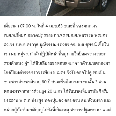
เมื่อเวลา 07.00 น. วันที่ 4 เม.ย.63 ขณะที่ รองผกก.จร.
พ.ต.ท.ยิ่งยศ ฉลาดปรุ รองผกก.จร พ.ต.ต.พลวรรษ พรมศร
สว.จร.ร.ต.อ.ศราวุธ มูณีวรรณ รองสว.จร. ด.ต.สุพจน์ เชื้อใน
เขา ผบ.หมู่จร. กำลังปฏิบัติหน้าที่อยู่ภายในป้อมจราจรแยก
รามคำแหง จู่ๆ ได้ยินเสียงของหล่นลงมาจากด้านบนตกลงมา
ใกล้ป้อมตำรวจจราจรเพียง 5 เมตร จึงรีบออกไปดู พบเป็น
ชายชาวต่างชาติอายุ 60 ปี สวมเสื้อยืดกางเกงขาสั้น 3 ส่วน
ตกลงมาจากทางด่วนสูง 20 เมตร ได้รับบาดเจ็บสาหัส จึงรีบ
ประสาน พ.ต.ท.ประยูร ทองนุ่น สว.สอบสวน สน.หัวหมาก และ
หน่วยกู้ภัยร่วมกตัญญูไปยังที่เกิดเหตุ ทำการปฐมพยาบาลแต่