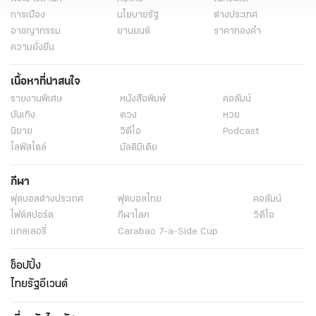
การเมือง
นโยบายรัฐ
ต่างประเทศ
อาชญากรรม
ยานยนต์
ราคาทองคำ
ความยั่งยืน
เนื้อหาที่น่าสนใจ
รายงานพิเศษ
หนังสือพิมพ์
คอลัมน์
บันเทิง
ดวง
หวย
นิยาย
วิดีโอ
Podcast
ไลฟ์สไตล์
มัลติมีเดีย
กีฬา
ฟุตบอลต่่างประเทศ
ฟุตบอลไทย
คอลัมน์
ไฟต์สปอร์ต
กีฬาโลก
วิดีโอ
แกลเลอรี่
Carabao 7-a-Side Cup
ช็อปปิ้ง
ไทยรัฐอีเวนต์