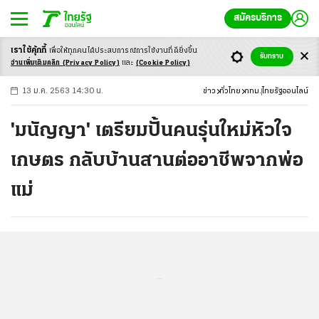
สมัครบริการ
เราใช้คุ้กกี้
เพื่อให้ทุกคนได้ประสบ
การณ์การใช้งานที่ดียิ่งขึ้น
+
ก
ก
-ก
รับทราบ
อ่านเพิ่มเติมคลิก
(Privacy Policy)
และ
(Cookie Policy)
13 ม.ค. 2563 14:30 น.
ข่าว
ทั่วไทย
กทม.
ไทยรัฐออนไลน์
'มนัญญา' เตรียมปั้นคนรุ่นใหม่หัวใจ
เกษตร กลับบ้านสานต่ออาชีพจากพ่อ
แม่
...