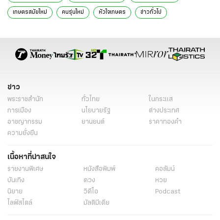
เกษตรสมัยใหม่
คนรุ่นใหม่
หัวใจเกษตร
ข่าวทั่วไป
ข่าว
พระราชสำนัก
ทั่วไทย
ในกระแส
การเมือง
นโยบายรัฐ
ต่างประเทศ
อาชญากรรม
ยานยนต์
ราคาทองคำ
ความยั่งยืน
เนื้อหาที่น่าสนใจ
รายงานพิเศษ
หนังสือพิมพ์
คอลัมน์
บันเทิง
ดวง
หวย
นิยาย
วิดีโอ
Podcast
ไลฟ์สไตล์
มัลติมีเดีย