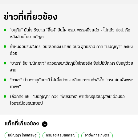
ข่าวที่เกี่ยวข้อง
“อนุทิน” มั่นใจ รัฐบาล “อิ๊งค์” ยันโผ ครม. พรรคนิ่งแล้ว - ไม่กลัว ปชป. หัก
หลังล้มนโยบายกัญชา
กำหนดวันรับสมัคร-วันเลือกตั้ง นายก อบจ.อุทัยธานี คาด "มนัญญา" ลงชิง
ด้วย
“ชาดา” รับ “มนัญญา” ลาออกสมาชิกภูมิใจไทยจริง ยันไม่มีปัญหา ยังอยู่ช่วย
งาน
"ชาดา" นำ ชาวอุทัยธานี ใส่เสื้อม่วง-เหลือง ถวายกำลังใจ "กรมสมเด็จพระ
เทพฯ"
เลือกตั้ง 66 : “มนัญญา” ควง “พัชรินทร์” หาเสียงชุมชนมุสลิม อ้อนขอ
โอกาสป้องกันแชมป์
แท็กที่เกี่ยวข้อง
มนัญญา ไทยเศรษฐ์
กรมส่งเสริมสหกรณ์
อาชีพการเกษตร