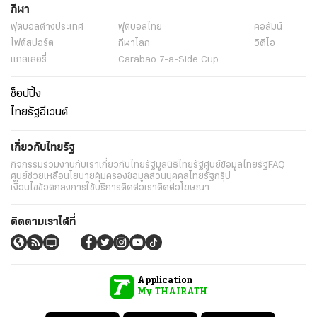
กีฬา
ฟุตบอลต่่างประเทศ
ฟุตบอลไทย
คอลัมน์
ไฟต์สปอร์ต
กีฬาโลก
วิดีโอ
แกลเลอรี่
Carabao 7-a-Side Cup
ช็อปปิ้ง
ไทยรัฐอีเวนต์
เกี่ยวกับไทยรัฐ
กิจกรรม
ร่วมงานกับเรา
เกี่ยวกับไทยรัฐ
มูลนิธิไทยรัฐ
ศูนย์ข้อมูลไทยรัฐ
FAQ
ศูนย์ช่วยเหลือ
นโยบายคุ้มครองข้อมูลส่วนบุคคลไทยรัฐกรุ๊ป
เงื่อนไขข้อตกลงการใช้บริการ
ติดต่อเรา
ติดต่อโฆษณา
ติดตามเราได้ที่
Application
My THAIRATH