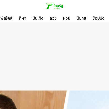
ลฟ์สไตล์
กีฬา
บันเทิง
ดวง
หวย
นิยาย
ช็อปปิ้ง