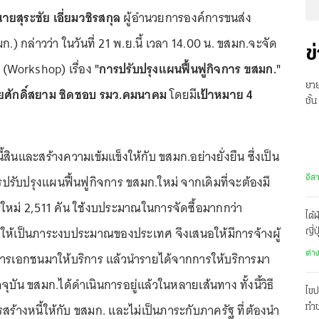
นายสุระชัย เอี่ยมวชิรสกุล
ผู้อำนวยการองค์การขนส่ง
) กล่าวว่า ในวันที่ 21 พ.ย.นี้ เวลา 14.00 น. ขสมก.จะจัด
ข
ร (Workshop) เรื่อง
"การปรับปรุงแผนฟื้นฟูกิจการ ขสมก."
ยาย
ยศักดิ์สยาม ชิดชอบ รมว.คมนาคม
โดยมี
เป้าหมาย 4
ชั้
พร้
สินและสร้างความเข้มแข็งให้กับ ขสมก.อย่างยั่งยืน ซึ่งเป็น
รปรับปรุงแผนฟื้นฟูกิจการ ขสมก.ใหม่ จากเดิมที่จะต้องมี
อีส
ใหม่ 2,511 คัน ใช้งบประมาณในการจัดซื้อมากกว่า
ไต้
ให้เป็นภาระงบประมาณของประเทศ จึงเสนอให้มีการจ้างผู้
ญี่
เอกชนมาให้บริการ แล้วนำรายได้จากการให้บริการมา
ต่า
ัจจุบัน ขสมก.ได้ดำเนินการอยู่แล้วในหลายเส้นทาง ทั้งนี้วิธี
ไขป
รสร้างหนี้ให้กับ ขสมก. และไม่เป็นภาระกับภาครัฐ ที่ต้องนำ
ทำช