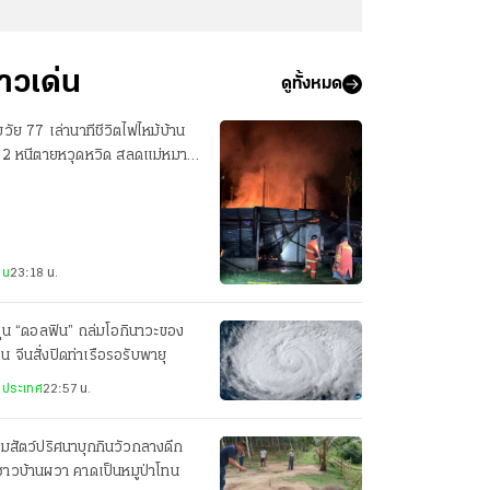
่าวเด่น
ดูทั้งหมด
วัย 77 เล่านาทีชีวิตไฟไหม้บ้าน
น 2 หนีตายหวุดหวิด สลดแม่หมา
อมลูกน้อยดับ 7 ตัว
าน
23:18 น.
ฝุ่น “ดอลฟิน” ถล่มโอกินาวะของ
ปุ่น จีนสั่งปิดท่าเรือรอรับพายุ
งประเทศ
22:57 น.
มสัตว์ปริศนาบุกกินวัวกลางดึก
าวบ้านผวา คาดเป็นหมูป่าโทน