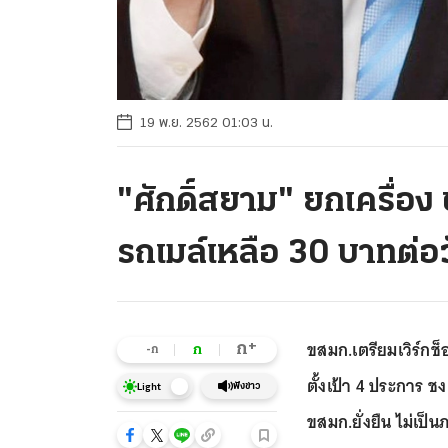
19 พ.ย. 2562 01:03 น.
"ศักดิ์สยาม" ยกเครื่อง
รถเมล์เหลือ 30 บาทต่อ
ขสมก.เตรียมเวิร์ก
+
ก
ก
-ก
ตั้งเป้า 4 ประการ ช
ฟังข่าว
Light
ขสมก.ยั่งยืน ไม่เป็