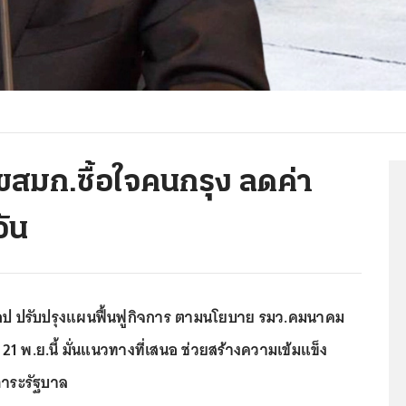
 ขสมก.ซื้อใจคนกรุง ลดค่า
วัน
ช็อป ปรับปรุงแผนฟื้นฟูกิจการ ตามนโยบาย รมว.คมนาคม
ง 21 พ.ย.นี้ มั่นแนวทางที่เสนอ ช่วยสร้างความเข้มแข็ง
นภาระรัฐบาล