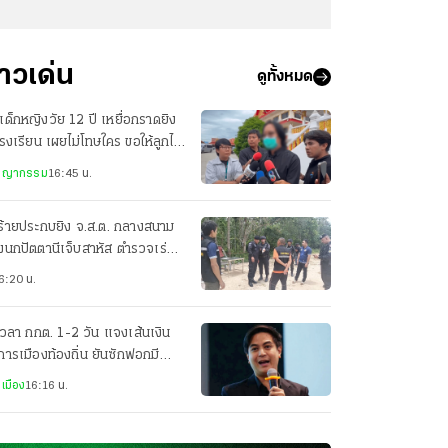
่าวเด่น
ดูทั้งหมด
เด็กหญิงวัย 12 ปี เหยื่อกราดยิง
รงเรียน เผยไม่โทษใคร ขอให้ลูกไป
วามสุข
ชญากรรม
16:45 น.
ร้ายประกบยิง จ.ส.ต. กลางสนาม
งนกปัตตานีเจ็บสาหัส ตำรวจเร่ง
มกำลังล่าตัว
6:20 น.
เวลา กกต. 1-2 วัน แจงเส้นเงิน
การเมืองท้องถิ่น ยันซักฟอกมี
่องโกง สว. แน่
เมือง
16:16 น.