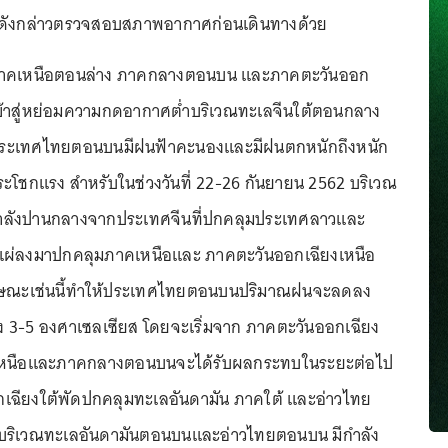
ณดังกล่าวตรวจสอบสภาพอากาศก่อนเดินทางด้วย
ภาคเหนือตอนล่าง ภาคกลางตอนบน และภาคตะวันออก
เข้าสู่หย่อมความกดอากาศต่ำบริเวณทะเลจีนใต้ตอนกลาง
้ประเทศไทยตอนบนมีฝนฟ้าคะนองและมีฝนตกหนักถึงหนัก
โชกแรง สำหรับในช่วงวันที่ 22-26 กันยายน 2562 บริเวณ
ลังปานกลางจากประเทศจีนที่ปกคลุมประเทศลาวและ
ผ่ลงมาปกคลุมภาคเหนือและ ภาคตะวันออกเฉียงเหนือ
ษณะเช่นนี้ทำให้ประเทศไทยตอนบนปริมาณฝนจะลดลง
 3-5 องศาเซลเซียส โดยจะเริ่มจาก ภาคตะวันออกเฉียง
คเหนือและภาคกลางตอนบนจะได้รับผลกระทบในระยะต่อไป
กเฉียงใต้พัดปกคลุมทะเลอันดามัน ภาคใต้ และอ่าวไทย
บริเวณทะเลอันดามันตอนบนและอ่าวไทยตอนบน มีกำลัง