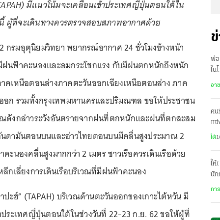
TAPAH) มีแนวโน้มจะเคลื่อนเข้าประเทศญี่ปุ่นตอนใต้ใน
.ย.นี้ ผู้ที่จะเดินทางควรตรวจสอบสภาพอากาศด้วย
ข
2562 กรมอุตุนิยมวิทยา พยากรณ์อากาศ 24 ชั่วโมงข้างหน้า
พ่อ
ฝนฟ้าคะนองและลมกระโชกแรง กับมีฝนตกหนักถึงหนัก
ในโ
ภาคเหนือตอนล่างภาคตะวันออกเฉียงเหนือตอนล่าง ภาค
มีค
อา
ออก รวมทั้งกรุงเทพมหานครและปริมณฑล ขอให้ประชาชน
คน
บริเวณดังกล่าวระวังอันตรายจากฝนที่ตกหนักและฝนที่ตกสะสม
แข่
ลอันดามันตอนบนและอ่าวไทยตอนบนมีคลื่นสูงประมาณ 2
ระด
ใต้
1
้าคะนองคลื่นสูงมากกว่า 2 เมตร ชาวเรือควรเดินเรือด้วย
ให้
ลีกเลี่ยงการเดินเรือบริเวณที่มีฝนฟ้าคะนอง
นัก
เรื
การ
“ตาปะฮ์” (TAPAH) บริเวณด้านตะวันออกของเกาะไต้หวัน มี
ประเทศญี่ปุ่นตอนใต้ในช่วงวันที่ 22-23 ก.ย. 62 ขอให้ผู้ที่