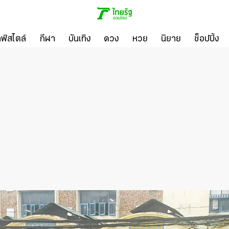
ลฟ์สไตล์
กีฬา
บันเทิง
ดวง
หวย
นิยาย
ช็อปปิ้ง