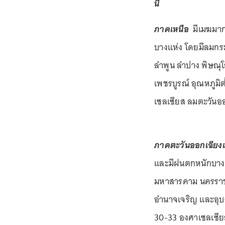
นี้
ภาคเหนือ
มีเมฆมาก 
บางแห่ง โดยมีลมกระ
ลำพูน ลำปาง พิษณุโ
เพชรบูรณ์ อุณหภูมิ
เซลเซียส ลมตะวันอ
ภาคตะวันออกเฉียงเ
และมีฝนตกหนักบางแ
มหาสารคาม นครราชสีม
อำนาจเจริญ และอุบล
30-33 องศาเซลเซีย