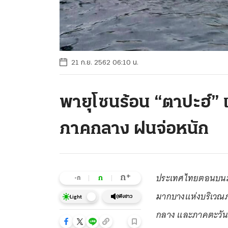
21 ก.ย. 2562 06:10 น.
พายุโซนร้อน “ตาปะฮ์” เต
ภาคกลาง ฝนจ่อหนัก
ประเทศไทยตอนบนมี
+
ก
ก
-ก
มากบางแห่งบริเวณ
ฟังข่าว
Light
กลาง และภาคตะวัน