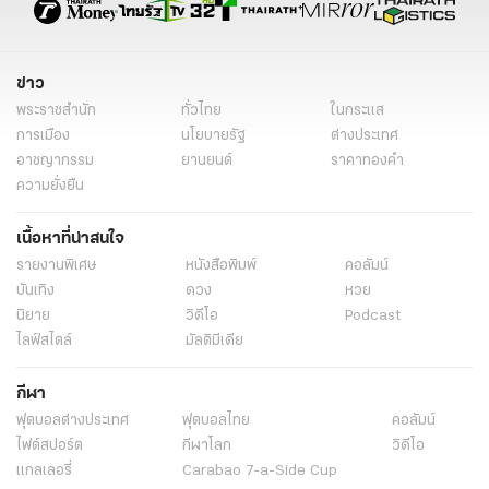
ข่าว
พระราชสำนัก
ทั่วไทย
ในกระแส
การเมือง
นโยบายรัฐ
ต่างประเทศ
อาชญากรรม
ยานยนต์
ราคาทองคำ
ความยั่งยืน
เนื้อหาที่น่าสนใจ
รายงานพิเศษ
หนังสือพิมพ์
คอลัมน์
บันเทิง
ดวง
หวย
นิยาย
วิดีโอ
Podcast
ไลฟ์สไตล์
มัลติมีเดีย
กีฬา
ฟุตบอลต่่างประเทศ
ฟุตบอลไทย
คอลัมน์
ไฟต์สปอร์ต
กีฬาโลก
วิดีโอ
แกลเลอรี่
Carabao 7-a-Side Cup