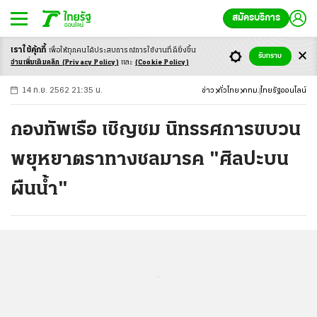
สมัครบริการ
เราใช้คุ้กกี้
เพื่อให้ทุกคนได้ประสบ
การณ์การใช้งานที่ดียิ่งขึ้น
+
ก
ก
-ก
รับทราบ
อ่านเพิ่มเติมคลิก
(Privacy Policy)
และ
(Cookie Policy)
14 ก.ย. 2562 21:35 น.
ข่าว
ทั่วไทย
กทม.
ไทยรัฐออนไลน์
กองทัพเรือ เชิญชม นิทรรศการขบวน
พยุหยาตราทางชลมารค "ศิลปะบน
ผืนน้ำ"
...