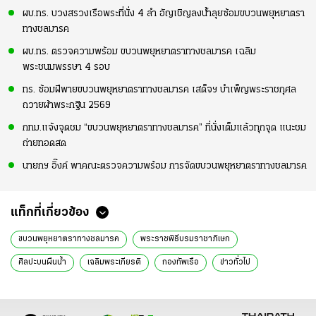
ผบ.ทร. บวงสรวงเรือพระที่นั่ง 4 ลำ อัญเชิญลงน้ำลุยซ้อมขบวนพยุหยาตรา
ทางชลมารค
ผบ.ทร. ตรวจความพร้อม ขบวนพยุหยาตราทางชลมารค เฉลิม
พระชนมพรรษา 4 รอบ
ทร. ซ้อมฝีพายขบวนพยุหยาตราทางชลมารค เสด็จฯ บำเพ็ญพระราชกุศล
ถวายผ้าพระกฐิน 2569
กทม.แจ้งจุดชม “ขบวนพยุหยาตราทางชลมารค” ที่นั่งเต็มแล้วทุกจุด แนะชม
ถ่ายทอดสด
นายกฯ อิ๊งค์ พาคณะตรวจความพร้อม การจัดขบวนพยุหยาตราทางชลมารค
แท็กที่เกี่ยวข้อง
ขบวนพยุหยาตราทางชลมารค
พระราชพิธีบรมราชาภิเษก
ศิลปะบนผืนน้ำ
เฉลิมพระเกียรติ
กองทัพเรือ
ข่าวทั่วไป